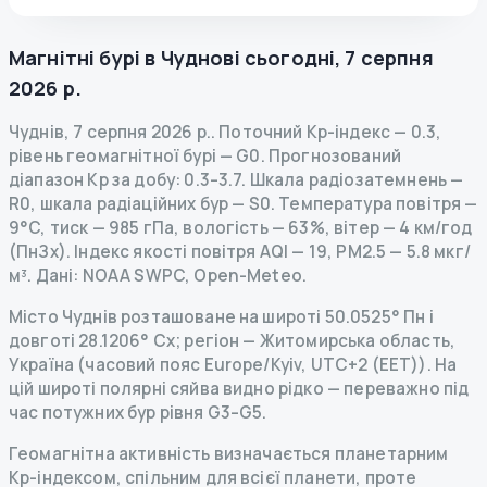
Магнітні бурі в
Чуднові
сьогодні
,
7 серпня
2026 р.
Чуднів
,
7 серпня 2026 р.
.
Поточний Kp-індекс
—
0.3
,
рівень геомагнітної бурі
— G
0
.
Прогнозований
діапазон Kp за добу: 0.3–3.7.
Шкала радіозатемнень
—
R
0
,
шкала радіаційних бур
— S
0
.
Температура повітря —
9°C, тиск — 985 гПа, вологість — 63%, вітер — 4 км/год
(ПнЗх).
Індекс якості повітря AQI — 19, PM2.5 — 5.8 мкг/
м³.
Дані
: NOAA SWPC, Open-Meteo.
Місто Чуднів розташоване на широті 50.0525° Пн і
довготі 28.1206° Сх; регіон — Житомирська область,
Україна (часовий пояс Europe/Kyiv, UTC+2 (EET)). На
цій широті полярні сяйва видно рідко — переважно під
час потужних бур рівня G3–G5.
Геомагнітна активність визначається планетарним
Kp-індексом, спільним для всієї планети, проте