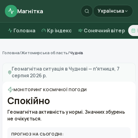
Магнітка
Українська
Головна
Kp індекс
Сонячний вітер
Головна
/
Житомирська область
/
Чуднів
Магнітні бурі в
Чуднові
—
погода та якість повітря
Геомагнітна ситуація в
Чуднові
—
пʼятниця, 7
серпня 2026 р.
МОНІТОРИНГ КОСМІЧНОЇ ПОГОДИ
Спокійно
Геомагнітна активність у нормі. Значних збурень
не очікується.
ПРОГНОЗ НА СЬОГОДНІ: