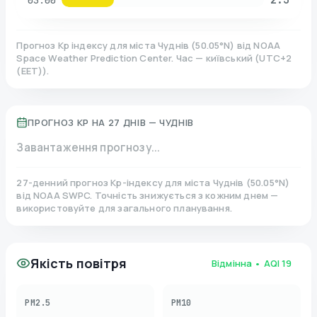
03:00
Прогноз Kp індексу для міста
Чуднів
(
50.05
°N)
від NOAA
Space Weather Prediction Center. Час — київський
(
UTC+2
(EET)
).
ПРОГНОЗ KP НА 27 ДНІВ —
ЧУДНІВ
Завантаження прогнозу...
27-денний прогноз Kp-індексу для міста
Чуднів
(
50.05
°N)
від NOAA SWPC. Точність знижується з кожним днем —
використовуйте для загального планування.
Якість повітря
Відмінна
• AQI
19
PM2.5
PM10