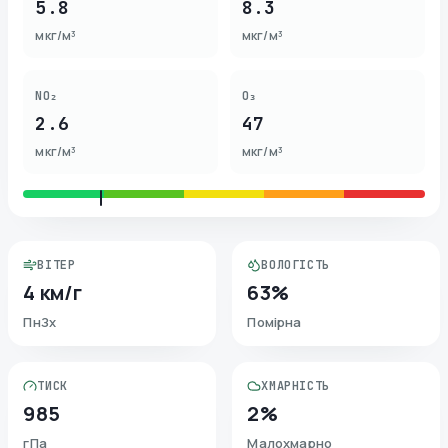
5.8
8.3
мкг/м³
мкг/м³
NO₂
O₃
2.6
47
мкг/м³
мкг/м³
ВІТЕР
ВОЛОГІСТЬ
4 км/г
63%
ПнЗх
Помірна
ТИСК
ХМАРНІСТЬ
985
2%
гПа
Малохмарно