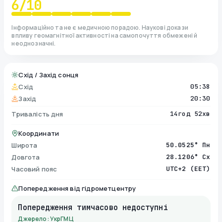
6
/10
Інформаційно та не є медичною порадою. Наукові докази
впливу геомагнітної активності на самопочуття обмежені й
неоднозначні.
Схід / Захід сонця
Схід
05:38
Захід
20:30
Тривалість дня
14год 52хв
Координати
Широта
50.0525° Пн
Довгота
28.1206° Сх
Часовий пояс
UTC+2 (EET)
Попередження від гідрометцентру
Попередження тимчасово недоступні
Джерело: УкрГМЦ