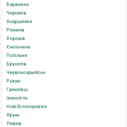
Баранівка
Черняхів
Андрушівка
Романів
Хорошів
Ємільчине
Попільня
Брусилів
Червоноармійськ
Ружин
Гришківці
Іванопіль
Нові Білокоровичі
Ярунь
Левків