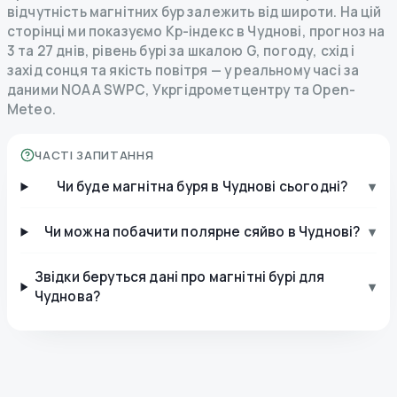
відчутність магнітних бур залежить від широти. На цій
сторінці ми показуємо Kp-індекс в Чуднові, прогноз на
3 та 27 днів, рівень бурі за шкалою G, погоду, схід і
захід сонця та якість повітря — у реальному часі за
даними NOAA SWPC, Укргідрометцентру та Open-
Meteo.
ЧАСТІ ЗАПИТАННЯ
Чи буде магнітна буря в Чуднові сьогодні?
▾
Чи можна побачити полярне сяйво в Чуднові?
▾
Звідки беруться дані про магнітні бурі для
▾
Чуднова?