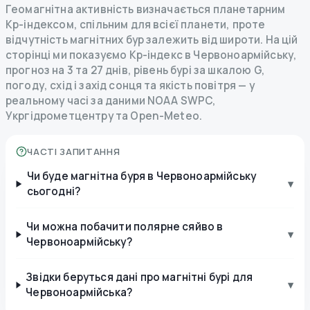
Геомагнітна активність визначається планетарним
Kp-індексом, спільним для всієї планети, проте
відчутність магнітних бур залежить від широти. На цій
сторінці ми показуємо Kp-індекс в Червоноармійську,
прогноз на 3 та 27 днів, рівень бурі за шкалою G,
погоду, схід і захід сонця та якість повітря — у
реальному часі за даними NOAA SWPC,
Укргідрометцентру та Open-Meteo.
ЧАСТІ ЗАПИТАННЯ
Чи буде магнітна буря в Червоноармійську
▾
сьогодні?
Чи можна побачити полярне сяйво в
▾
Червоноармійську?
Звідки беруться дані про магнітні бурі для
▾
Червоноармійська?