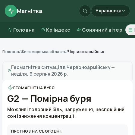
Магнітка
Українська
Головна
Kp індекс
Сонячний вітер
Головна
/
Житомирська область
/
Червоноармійськ
Магнітні бурі в
Червоноармійську
—
погода та якість
Геомагнітна ситуація в
Червоноармійську
—
неділя, 9 серпня 2026 р.
ГЕОМАГНІТНА БУРЯ
G2 — Помірна буря
Можливі головний біль, напруження, неспокійний
сон і зниження концентрації.
ПРОГНОЗ НА СЬОГОДНІ: