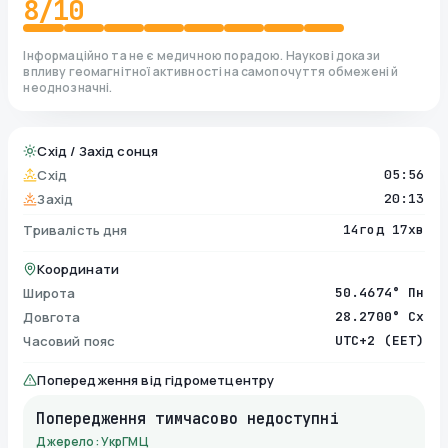
8
/10
Інформаційно та не є медичною порадою. Наукові докази
впливу геомагнітної активності на самопочуття обмежені й
неоднозначні.
Схід / Захід сонця
Схід
05:56
Захід
20:13
Тривалість дня
14год 17хв
Координати
Широта
50.4674° Пн
Довгота
28.2700° Сх
Часовий пояс
UTC+2 (EET)
Попередження від гідрометцентру
Попередження тимчасово недоступні
Джерело: УкрГМЦ