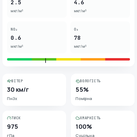
2.5
4.6
мкг/м³
мкг/м³
NO₂
O₃
0.6
78
мкг/м³
мкг/м³
ВІТЕР
ВОЛОГІСТЬ
30 км/г
55%
ПнЗх
Помірна
ТИСК
ХМАРНІСТЬ
975
100%
гПа
Суцільна