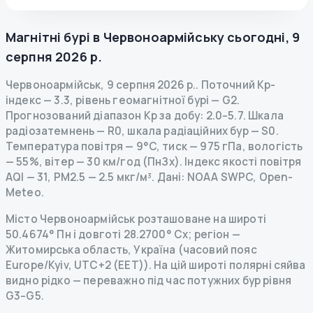
Магнітні бурі в
Червоноармійську
сьогодні
,
9
серпня 2026 р.
Червоноармійськ
,
9 серпня 2026 р.
.
Поточний Kp-
індекс
—
3.3
,
рівень геомагнітної бурі
— G
2
.
Прогнозований діапазон Kp за добу: 2.0–5.7.
Шкала
радіозатемнень
— R
0
,
шкала радіаційних бур
— S
0
.
Температура повітря — 9°C, тиск — 975 гПа, вологість
— 55%, вітер — 30 км/год (ПнЗх).
Індекс якості повітря
AQI — 31, PM2.5 — 2.5 мкг/м³.
Дані
: NOAA SWPC, Open-
Meteo.
Місто Червоноармійськ розташоване на широті
50.4674° Пн і довготі 28.2700° Сх; регіон —
Житомирська область, Україна (часовий пояс
Europe/Kyiv, UTC+2 (EET)). На цій широті полярні сяйва
видно рідко — переважно під час потужних бур рівня
G3–G5.