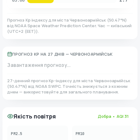
03:00
Прогноз Kp індексу для міста
Червоноармійськ
(
50.47
°N)
від NOAA Space Weather Prediction Center. Час — київський
(
UTC+2 (EET)
).
ПРОГНОЗ KP НА 27 ДНІВ —
ЧЕРВОНОАРМІЙСЬК
Завантаження прогнозу...
27-денний прогноз Kp-індексу для міста
Червоноармійськ
(
50.47
°N)
від NOAA SWPC. Точність знижується з кожним
днем — використовуйте для загального планування.
Якість повітря
Добра
• AQI
31
PM2.5
PM10