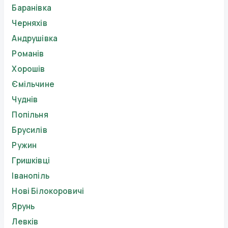
Баранівка
Черняхів
Андрушівка
Романів
Хорошів
Ємільчине
Чуднів
Попільня
Брусилів
Ружин
Гришківці
Іванопіль
Нові Білокоровичі
Ярунь
Левків