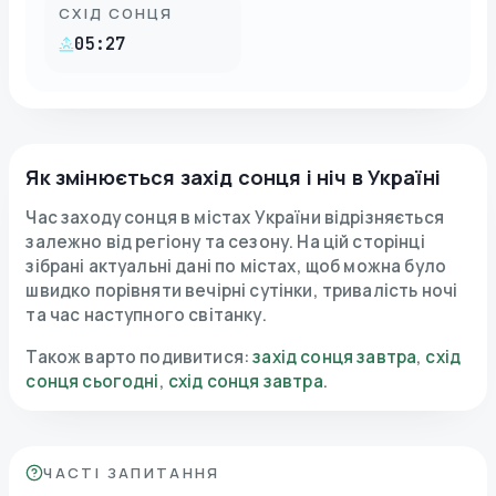
СХІД СОНЦЯ
05:27
Як змінюється захід сонця і ніч в Україні
Час заходу сонця в містах України відрізняється
залежно від регіону та сезону. На цій сторінці
зібрані актуальні дані по містах, щоб можна було
швидко порівняти вечірні сутінки, тривалість ночі
та час наступного світанку.
Також варто подивитися
:
захід сонця завтра
,
схід
сонця сьогодні
,
схід сонця завтра
.
ЧАСТІ ЗАПИТАННЯ