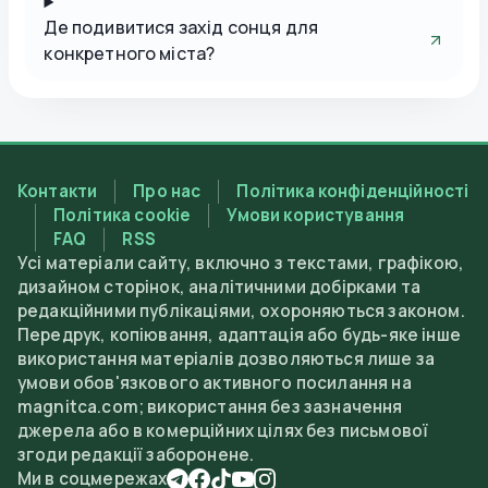
Де подивитися захід сонця для
конкретного міста?
Контакти
Про нас
Політика конфіденційності
Політика cookie
Умови користування
FAQ
RSS
Усі матеріали сайту, включно з текстами, графікою,
дизайном сторінок, аналітичними добірками та
редакційними публікаціями, охороняються законом.
Передрук, копіювання, адаптація або будь-яке інше
використання матеріалів дозволяються лише за
умови обов'язкового активного посилання на
magnitca.com; використання без зазначення
джерела або в комерційних цілях без письмової
згоди редакції заборонене.
Ми в соцмережах