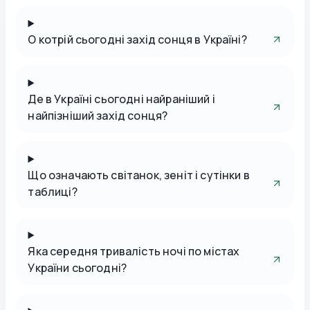
О котрій сьогодні захід сонця в Україні?
Де в Україні сьогодні найраніший і
найпізніший захід сонця?
Що означають світанок, зеніт і сутінки в
таблиці?
Яка середня тривалість ночі по містах
України сьогодні?