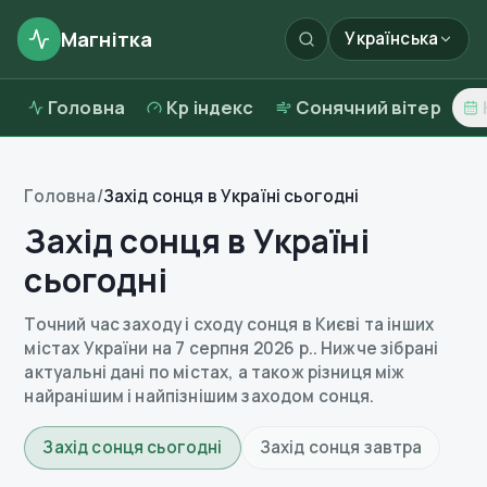
Магнітка
Українська
Головна
Kp індекс
Сонячний вітер
Головна
/
Захід сонця в Україні сьогодні
Захід сонця в Україні
сьогодні
Точний час заходу і сходу сонця в Києві та інших
містах України на
7 серпня 2026 р.
. Нижче зібрані
актуальні дані по містах, а також різниця між
найранішим і найпізнішим заходом сонця.
Захід сонця сьогодні
Захід сонця завтра