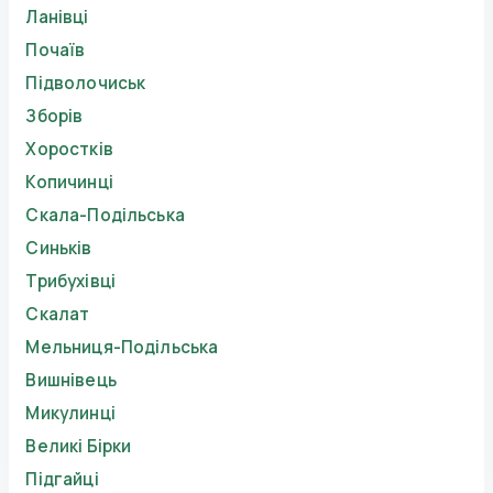
Ланівці
Почаїв
Підволочиськ
Зборів
Хоростків
Копичинці
Скала-Подільська
Синьків
Трибухівці
Скалат
Мельниця-Подільська
Вишнівець
Микулинці
Великі Бірки
Підгайці