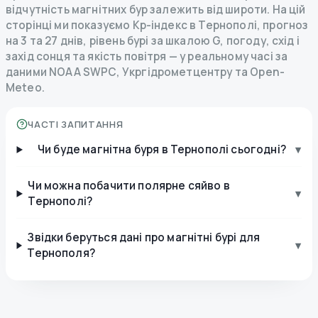
відчутність магнітних бур залежить від широти. На цій
сторінці ми показуємо Kp-індекс в Тернополі, прогноз
на 3 та 27 днів, рівень бурі за шкалою G, погоду, схід і
захід сонця та якість повітря — у реальному часі за
даними NOAA SWPC, Укргідрометцентру та Open-
Meteo.
ЧАСТІ ЗАПИТАННЯ
Чи буде магнітна буря в Тернополі сьогодні?
▾
Чи можна побачити полярне сяйво в
▾
Тернополі?
Звідки беруться дані про магнітні бурі для
▾
Тернополя?