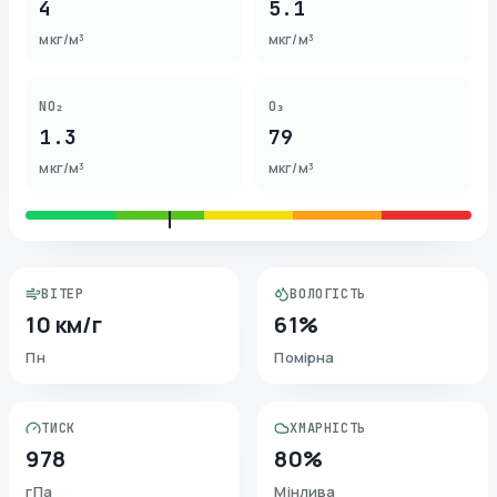
4
5.1
мкг/м³
мкг/м³
NO₂
O₃
1.3
79
мкг/м³
мкг/м³
ВІТЕР
ВОЛОГІСТЬ
10 км/г
61%
Пн
Помірна
ТИСК
ХМАРНІСТЬ
978
80%
гПа
Мінлива