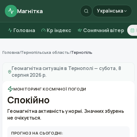
Магнітка
Українська
Головна
Kp індекс
Сонячний вітер
Головна
/
Тернопільська область
/
Тернопіль
Магнітні бурі в
Тернополі
—
погода та якість повітря
Геомагнітна ситуація в
Тернополі
—
субота, 8
серпня 2026 р.
МОНІТОРИНГ КОСМІЧНОЇ ПОГОДИ
Спокійно
Геомагнітна активність у нормі. Значних збурень
не очікується.
ПРОГНОЗ НА СЬОГОДНІ: