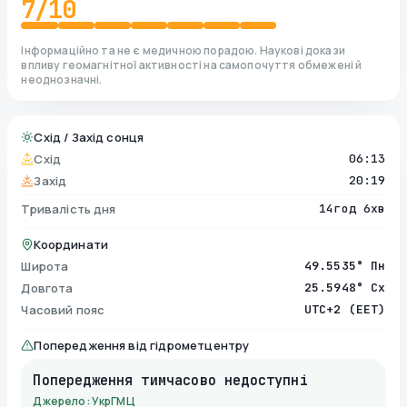
7
/10
Інформаційно та не є медичною порадою. Наукові докази
впливу геомагнітної активності на самопочуття обмежені й
неоднозначні.
Схід / Захід сонця
Схід
06:13
Захід
20:19
Тривалість дня
14год 6хв
Координати
Широта
49.5535° Пн
Довгота
25.5948° Сх
Часовий пояс
UTC+2 (EET)
Попередження від гідрометцентру
Попередження тимчасово недоступні
Джерело: УкрГМЦ