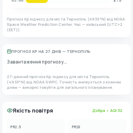
03:00
Прогноз Kp індексу для міста
Тернопіль
(
49.55
°N)
від NOAA
Space Weather Prediction Center. Час — київський
(
UTC+2
(EET)
).
ПРОГНОЗ KP НА 27 ДНІВ —
ТЕРНОПІЛЬ
Завантаження прогнозу...
27-денний прогноз Kp-індексу для міста
Тернопіль
(
49.55
°N)
від NOAA SWPC. Точність знижується з кожним
днем — використовуйте для загального планування.
Якість повітря
Добра
• AQI
32
PM2.5
PM10