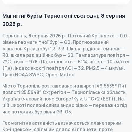
Магнітні бурі в
Тернополі
сьогодні
,
8 серпня
2026 р.
Тернопіль
,
8 серпня 2026 р.
.
Поточний Kp-індекс
—
0.0
,
рівень геомагнітної бурі
— G
0
.
Прогнозований
діапазон Kp за добу: 1.3–3.3.
Шкала радіозатемнень
—
R
0
,
шкала радіаційних бур
— S
0
.
Температура повітря —
7°C, тиск — 978 гПа, вологість — 61%, вітер — 10 км/год
(Пн).
Індекс якості повітря AQI — 32, PM2.5 — 4 мкг/м³.
Дані
: NOAA SWPC, Open-Meteo.
Місто Тернопіль розташоване на широті 49.5535° Пн і
довготі 25.5948° Сх; регіон — Тернопільська область,
Україна (часовий пояс Europe/Kyiv, UTC+2 (EET)). На
цій широті полярні сяйва видно рідко — переважно під
час потужних бур рівня G3–G5.
Геомагнітна активність визначається планетарним
Kp-індексом, спільним для всієї планети, проте