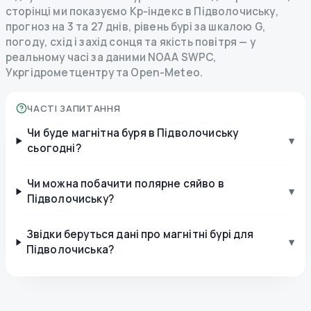
сторінці ми показуємо Kp-індекс в Підволочиську,
прогноз на 3 та 27 днів, рівень бурі за шкалою G,
погоду, схід і захід сонця та якість повітря — у
реальному часі за даними NOAA SWPC,
Укргідрометцентру та Open-Meteo.
ЧАСТІ ЗАПИТАННЯ
Чи буде магнітна буря в Підволочиську
▾
сьогодні?
Чи можна побачити полярне сяйво в
▾
Підволочиську?
Звідки беруться дані про магнітні бурі для
▾
Підволочиська?