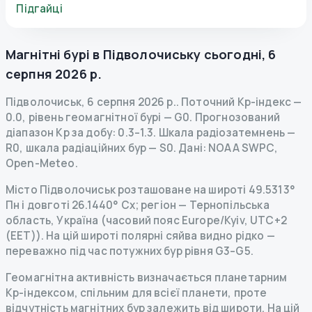
Підгайці
Магнітні бурі в
Підволочиську
сьогодні
,
6
серпня 2026 р.
Підволочиськ
,
6 серпня 2026 р.
.
Поточний Kp-індекс
—
0.0
,
рівень геомагнітної бурі
— G
0
.
Прогнозований
діапазон Kp за добу: 0.3–1.3.
Шкала радіозатемнень
—
R
0
,
шкала радіаційних бур
— S
0
.
Дані
: NOAA SWPC,
Open-Meteo.
Місто Підволочиськ розташоване на широті 49.5313°
Пн і довготі 26.1440° Сх; регіон — Тернопільська
область, Україна (часовий пояс Europe/Kyiv, UTC+2
(EET)). На цій широті полярні сяйва видно рідко —
переважно під час потужних бур рівня G3–G5.
Геомагнітна активність визначається планетарним
Kp-індексом, спільним для всієї планети, проте
відчутність магнітних бур залежить від широти. На цій