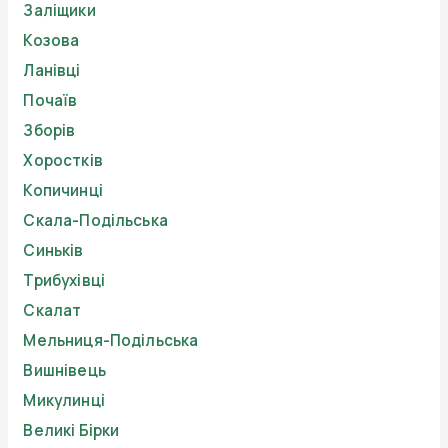
Заліщики
Козова
Ланівці
Почаїв
Зборів
Хоростків
Копичинці
Скала-Подільська
Синьків
Трибухівці
Скалат
Мельниця-Подільська
Вишнівець
Микулинці
Великі Бірки