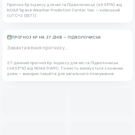
Прогноз Kp індексу для міста
Підволочиськ
(
49.53
°N)
від
NOAA Space Weather Prediction Center. Час — київський
(
UTC+2 (EET)
).
ПРОГНОЗ KP НА 27 ДНІВ —
ПІДВОЛОЧИСЬК
Завантаження прогнозу...
27-денний прогноз Kp-індексу для міста
Підволочиськ
(
49.53
°N)
від NOAA SWPC. Точність знижується з кожним
днем — використовуйте для загального планування.