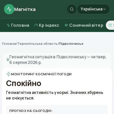
Магнітка
Українська
Головна
Kp індекс
Сонячний вітер
Головна
/
Тернопільська область
/
Підволочиськ
Магнітні бурі в
Підволочиську
—
погода та якість по
Геомагнітна ситуація в
Підволочиську
—
четвер,
6 серпня 2026 р.
МОНІТОРИНГ КОСМІЧНОЇ ПОГОДИ
Спокійно
Геомагнітна активність у нормі. Значних збурень
не очікується.
ПРОГНОЗ НА СЬОГОДНІ: