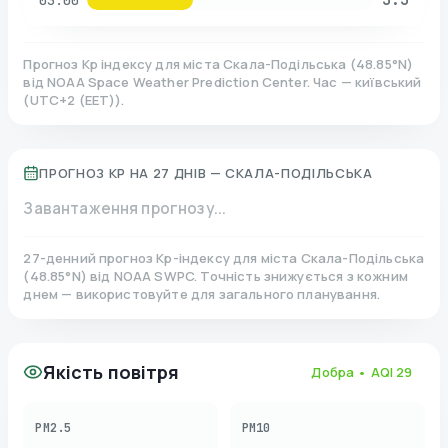
03:00
Прогноз Kp індексу для міста
Скала-Подільська
(
48.85
°N)
від NOAA Space Weather Prediction Center. Час — київський
(
UTC+2 (EET)
).
ПРОГНОЗ KP НА 27 ДНІВ —
СКАЛА-ПОДІЛЬСЬКА
Завантаження прогнозу...
27-денний прогноз Kp-індексу для міста
Скала-Подільська
(
48.85
°N)
від NOAA SWPC. Точність знижується з кожним
днем — використовуйте для загального планування.
Якість повітря
Добра
• AQI
29
PM2.5
PM10