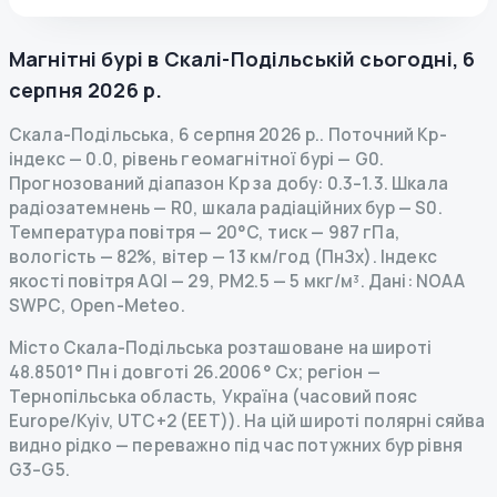
Магнітні бурі в
Скалі-Подільській
сьогодні
,
6
серпня 2026 р.
Скала-Подільська
,
6 серпня 2026 р.
.
Поточний Kp-
індекс
—
0.0
,
рівень геомагнітної бурі
— G
0
.
Прогнозований діапазон Kp за добу: 0.3–1.3.
Шкала
радіозатемнень
— R
0
,
шкала радіаційних бур
— S
0
.
Температура повітря — 20°C, тиск — 987 гПа,
вологість — 82%, вітер — 13 км/год (ПнЗх).
Індекс
якості повітря AQI — 29, PM2.5 — 5 мкг/м³.
Дані
: NOAA
SWPC, Open-Meteo.
Місто Скала-Подільська розташоване на широті
48.8501° Пн і довготі 26.2006° Сх; регіон —
Тернопільська область, Україна (часовий пояс
Europe/Kyiv, UTC+2 (EET)). На цій широті полярні сяйва
видно рідко — переважно під час потужних бур рівня
G3–G5.