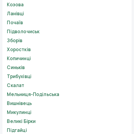
Козова
Ланівці
Почаїв
Підволочиськ
Зборів
Хоростків
Копичинці
Синьків
Трибухівці
Скалат
Мельниця-Подільська
Вишнівець
Микулинці
Великі Бірки
Підгайці