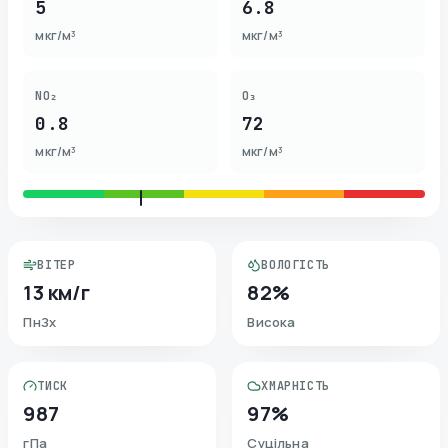
5
6.8
мкг/м³
мкг/м³
NO₂
O₃
0.8
72
мкг/м³
мкг/м³
ВІТЕР
ВОЛОГІСТЬ
13 км/г
82%
ПнЗх
Висока
ТИСК
ХМАРНІСТЬ
987
97%
гПа
Суцільна