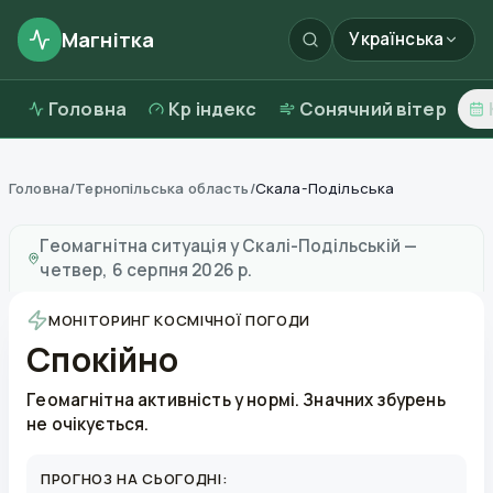
Магнітка
Українська
Головна
Kp індекс
Сонячний вітер
Головна
/
Тернопільська область
/
Скала-Подільська
Магнітні бурі в
Скалі-Подільській
—
погода та якість
Геомагнітна ситуація у
Скалі-Подільській
—
четвер, 6 серпня 2026 р.
МОНІТОРИНГ КОСМІЧНОЇ ПОГОДИ
Спокійно
Геомагнітна активність у нормі. Значних збурень
не очікується.
ПРОГНОЗ НА СЬОГОДНІ: