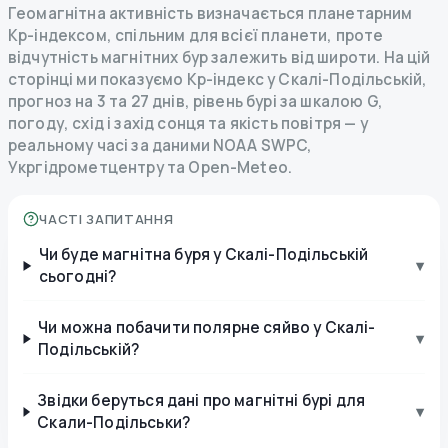
Геомагнітна активність визначається планетарним
Kp-індексом, спільним для всієї планети, проте
відчутність магнітних бур залежить від широти. На цій
сторінці ми показуємо Kp-індекс у Скалі-Подільській,
прогноз на 3 та 27 днів, рівень бурі за шкалою G,
погоду, схід і захід сонця та якість повітря — у
реальному часі за даними NOAA SWPC,
Укргідрометцентру та Open-Meteo.
ЧАСТІ ЗАПИТАННЯ
Чи буде магнітна буря у Скалі-Подільській
▾
сьогодні?
Чи можна побачити полярне сяйво у Скалі-
▾
Подільській?
Звідки беруться дані про магнітні бурі для
▾
Скали-Подільськи?