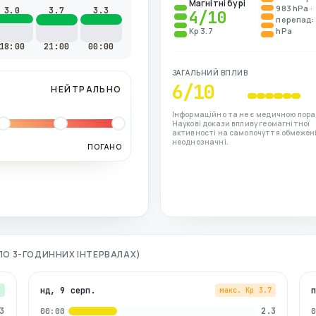
Магнітні бурі
983 hPa ·
3.0
3.7
3.3
4
/10
перепад: 
Kp 3.7
hPa
18:00
21:00
00:00
ЗАГАЛЬНИЙ ВПЛИВ
6
/10
НЕЙТРАЛЬНО
Інформаційно та не є медичною пора
Наукові докази впливу геомагнітної
активності на самопочуття обмежені
неоднозначні.
ПОГАНО
(ПО 3-ГОДИННИХ ІНТЕРВАЛАХ)
нд, 9 серп.
3
макс. Kp
3.7
3
2.3
00:00