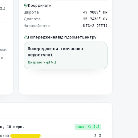
Координати
3.4
Широта
49.9009° Пн
Довгота
25.7438° Сх
Часовий пояс
UTC+2 (EET)
Попередження від гідрометцентру
Попередження тимчасово
дою.
недоступні
 й
Джерело: УкрГМЦ
пн, 10 серп.
макс. Kp
3.3
3.3
00:00