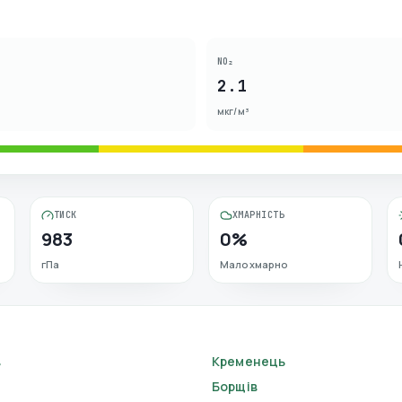
NO₂
2.1
мкг/м³
ТИСК
ХМАРНІСТЬ
983
0%
гПа
Малохмарно
в
Кременець
Борщів