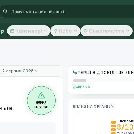
ер
Календарі
Небо
Самопочуття
 повітря
, 7 серпня 2026 р.
ПЕРШІ ВІДПОВІДІ ЩЕ З
ДОБРЕ 0%
НОРМА
ВПЛИВ НА ОРГАНІЗМ
R0 S0 G0
ень не
Тиск пов
8
/10
тиск зара