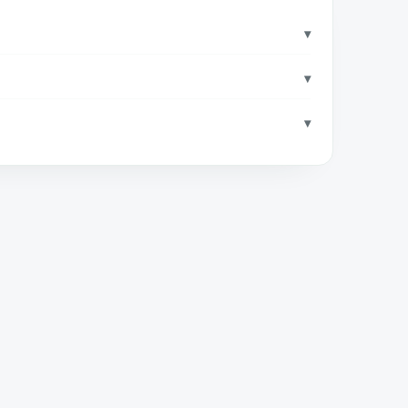
▾
▾
▾