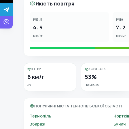
Якість повітря
PM2.5
PM10
4.9
7.2
мкг/м³
мкг/м³
ВІТЕР
ВОЛОГІСТЬ
6 км/г
53%
Зх
Помірна
ПОПУЛЯРНІ МІСТА ТЕРНОПІЛЬСЬКОЇ ОБЛАСТІ
Тернопіль
Чорткі
Збараж
Бучач