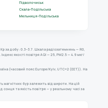
Підволочиськ
Скала-Подільська
Мельниця-Подільська
p за добу: 0.3–3.7.
Шкала радіозатемнень
— R
0
,
.
Індекс якості повітря AQI — 25, PM2.5 — 4.9 мкг/
раїна (часовий пояс Europe/Kyiv, UTC+2 (EET)). На
ь магнітних бур залежить від широти. На цій
хід сонця та якість повітря — у реальному часі за