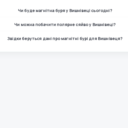
Чи буде магнітна буря у Вишнівеці сьогодні?
Чи можна побачити полярне сяйво у Вишнівеці?
Звідки беруться дані про магнітні бурі для Вишнівеця?