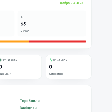
Добра
• AQI
25
O₃
63
мкг/м³
UV ІНДЕКС
KP ІНДЕКС
0
0
Низький
Спокійно
Теребовля
Заліщики