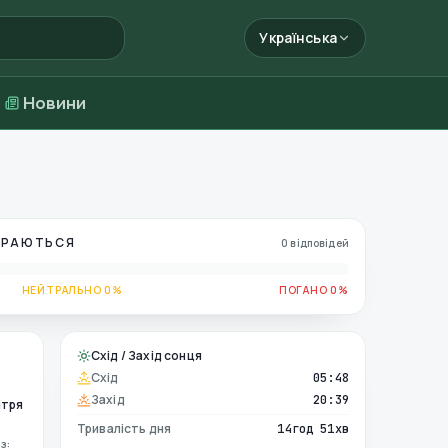
Українська
Новини
БИРАЮТЬСЯ
0 відповідей
НЕЙТРАЛЬНО 0%
ПОГАНО 0%
Схід / Захід сонця
Схід
05:48
Захід
20:39
ітря
Тривалість дня
14год 51хв
з: