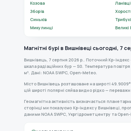
Козова
Ланівці
Зборів
Хорост
Синьків
Трибух
Микулинці
Великі 
Магнітні бурі в
Вишнівеці
сьогодні
,
7 се
Вишнівець
,
7 серпня 2026 р.
.
Поточний Kp-індекс
шкала радіаційних бур
— S
0
.
Температура повітря — 
м³.
Дані
: NOAA SWPC, Open-Meteo.
Місто Вишнівець розташоване на широті 49.9009° П
цій широті полярні сяйва видно рідко — переважн
Геомагнітна активність визначається планетарним
сторінці ми показуємо Kp-індекс у Вишнівеці, прогн
даними NOAA SWPC, Укргідрометцентру та Open-