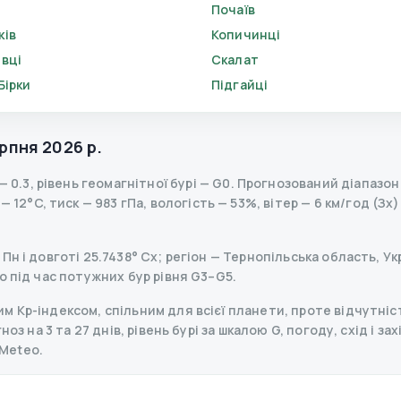
Почаїв
ків
Копичинці
івці
Скалат
Бірки
Підгайці
рпня 2026 р.
—
0.3
,
рівень геомагнітної бурі
— G
0
.
Прогнозований діапазон K
12°C, тиск — 983 гПа, вологість — 53%, вітер — 6 км/год (Зх)
н і довготі 25.7438° Сх; регіон — Тернопільська область, Ук
о під час потужних бур рівня G3–G5.
 Kp-індексом, спільним для всієї планети, проте відчутніст
оз на 3 та 27 днів, рівень бурі за шкалою G, погоду, схід і за
Meteo.