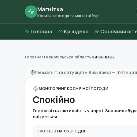
Магнітка
Космічна погода та магнітні бурі
Головна
Kp індекс
Сонячний віт
Головна
/
Тернопільська область
/
Вишнівець
Магнітні бурі в
Вишнівеці
—
погода та якість
Геомагнітна ситуація у
Вишнівеці
—
пʼятниця
МОНІТОРИНГ КОСМІЧНОЇ ПОГОДИ
Спокійно
Геомагнітна активність у нормі. Значних збур
очікується.
ПРОГНОЗ НА СЬОГОДНІ: