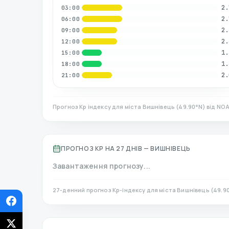
2.
03:00
2.
06:00
2.
09:00
2.
12:00
1.
15:00
1.
18:00
2.
21:00
Прогноз Kp індексу для міста
Вишнівець
(
49.90
°N)
від NOA
ПРОГНОЗ KP НА 27 ДНІВ —
ВИШНІВЕЦЬ
Завантаження прогнозу...
27-денний прогноз Kp-індексу для міста
Вишнівець
(
49.9