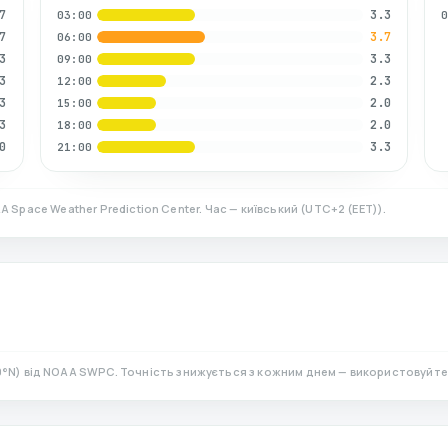
7
3.3
03:00
7
3.7
06:00
3
3.3
09:00
3
2.3
12:00
3
2.0
15:00
3
2.0
18:00
0
3.3
21:00
A Space Weather Prediction Center. Час — київський
(
UTC+2 (EET)
).
0
°N)
від NOAA SWPC. Точність знижується з кожним днем — використовуйте