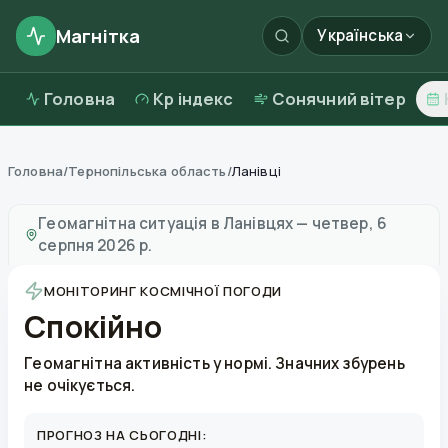
Магнітка
Українська
Головна
Kp індекс
Сонячний вітер
Головна
/
Тернопільська область
/
Ланівці
Магнітні бурі в
Ланівцях
—
погода та якість повітря
Геомагнітна ситуація в
Ланівцях
—
четвер, 6
серпня 2026 р.
МОНІТОРИНГ КОСМІЧНОЇ ПОГОДИ
Спокійно
Геомагнітна активність у нормі. Значних збурень
не очікується.
ПРОГНОЗ НА СЬОГОДНІ: