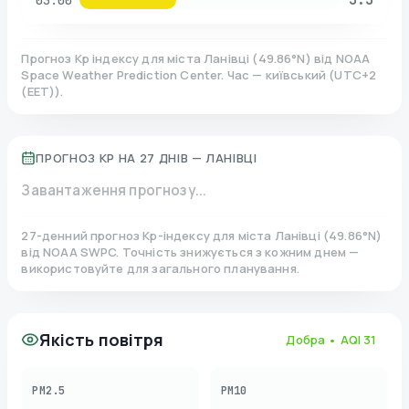
03:00
Прогноз Kp індексу для міста
Ланівці
(
49.86
°N)
від NOAA
Space Weather Prediction Center. Час — київський
(
UTC+2
(EET)
).
ПРОГНОЗ KP НА 27 ДНІВ —
ЛАНІВЦІ
Завантаження прогнозу...
27-денний прогноз Kp-індексу для міста
Ланівці
(
49.86
°N)
від NOAA SWPC. Точність знижується з кожним днем —
використовуйте для загального планування.
Якість повітря
Добра
• AQI
31
PM2.5
PM10