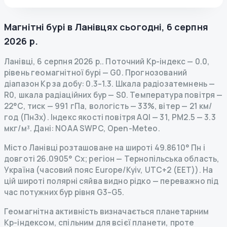
Магнітні бурі в
Ланівцях
сьогодні
,
6 серпня
2026 р.
Ланівці
,
6 серпня 2026 р.
.
Поточний Kp-індекс
—
0.0
,
рівень геомагнітної бурі
— G
0
.
Прогнозований
діапазон Kp за добу: 0.3–1.3.
Шкала радіозатемнень
—
R
0
,
шкала радіаційних бур
— S
0
.
Температура повітря —
22°C, тиск — 991 гПа, вологість — 33%, вітер — 21 км/
год (ПнЗх).
Індекс якості повітря AQI — 31, PM2.5 — 3.3
мкг/м³.
Дані
: NOAA SWPC, Open-Meteo.
Місто Ланівці розташоване на широті 49.8610° Пн і
довготі 26.0905° Сх; регіон — Тернопільська область,
Україна (часовий пояс Europe/Kyiv, UTC+2 (EET)). На
цій широті полярні сяйва видно рідко — переважно під
час потужних бур рівня G3–G5.
Геомагнітна активність визначається планетарним
Kp-індексом, спільним для всієї планети, проте