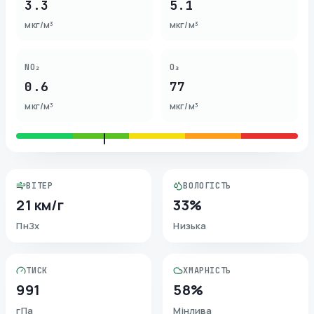
3.3
5.1
мкг/м³
мкг/м³
NO₂
O₃
0.6
77
мкг/м³
мкг/м³
ВІТЕР
ВОЛОГІСТЬ
21 км/г
33%
ПнЗх
Низька
ТИСК
ХМАРНІСТЬ
991
58%
гПа
Мінлива