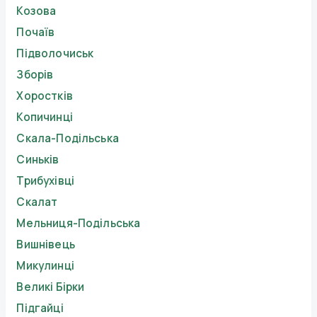
Козова
Почаїв
Підволочиськ
Зборів
Хоростків
Копичинці
Скала-Подільська
Синьків
Трибухівці
Скалат
Мельниця-Подільська
Вишнівець
Микулинці
Великі Бірки
Підгайці