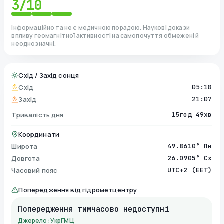
3
/10
Інформаційно та не є медичною порадою. Наукові докази
впливу геомагнітної активності на самопочуття обмежені й
неоднозначні.
Схід / Захід сонця
Схід
05:18
Захід
21:07
Тривалість дня
15год 49хв
Координати
Широта
49.8610° Пн
Довгота
26.0905° Сх
Часовий пояс
UTC+2 (EET)
Попередження від гідрометцентру
Попередження тимчасово недоступні
Джерело: УкрГМЦ