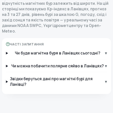
відчутність магнітних бур залежить від широти. На цій
сторінці ми показуємо Kp-індекс в Ланівцях, прогноз
на 3 та 27 днів, рівень бурі за шкалою G, погоду, схід і
захід сонця та якість повітря — у реальному часі за
даними NOAA SWPC, Укргідрометцентру та Open-
Meteo.
ЧАСТІ ЗАПИТАННЯ
Чи буде магнітна буря в Ланівцях сьогодні?
▾
Чи можна побачити полярне сяйво в Ланівцях?
▾
Звідки беруться дані про магнітні бурі для
▾
Ланівці?