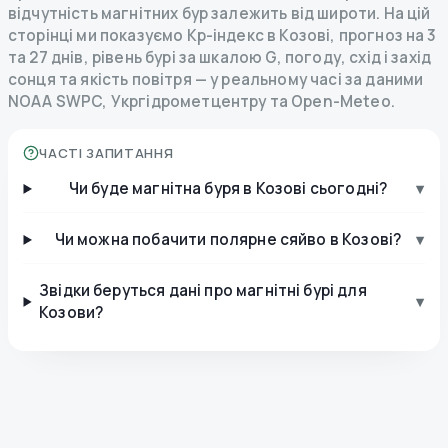
відчутність магнітних бур залежить від широти. На цій
сторінці ми показуємо Kp-індекс в Козові, прогноз на 3
та 27 днів, рівень бурі за шкалою G, погоду, схід і захід
сонця та якість повітря — у реальному часі за даними
NOAA SWPC, Укргідрометцентру та Open-Meteo.
ЧАСТІ ЗАПИТАННЯ
Чи буде магнітна буря в Козові сьогодні?
▾
Чи можна побачити полярне сяйво в Козові?
▾
Звідки беруться дані про магнітні бурі для
▾
Козови?