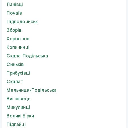
Ланівці
Почаїв
Підволочиськ
Зборів
Хоростків
Копичинці
Скала-Подільська
Синьків
Трибухівці
Скалат
Мельниця-Подільська
Вишнівець
Микулинці
Великі Бірки
Підгайці