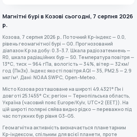
Магнітні бурі в
Козові
сьогодні
,
7 серпня 2026
р.
Козова
,
7 серпня 2026 р.
.
Поточний Kp-індекс
—
0.0
,
рівень геомагнітної бурі
— G
0
.
Прогнозований
діапазон Kp за добу: 0.3–3.7.
Шкала радіозатемнень
—
R
0
,
шкала радіаційних бур
— S
0
.
Температура повітря —
13°C, тиск — 964 гПа, вологість — 34%, вітер — 32 км/
год (ПнЗх).
Індекс якості повітря AQI — 35, PM2.5 — 2.9
мкг/м³.
Дані
: NOAA SWPC, Open-Meteo.
Місто Козова розташоване на широті 49.4321° Пн і
довготі 25.1455° Сх; регіон — Тернопільська область,
Україна (часовий пояс Europe/Kyiv, UTC+2 (EET)). На
цій широті полярні сяйва видно рідко — переважно під
час потужних бур рівня G3–G5.
Геомагнітна активність визначається планетарним
Kp-індексом, спільним для всієї планети, проте