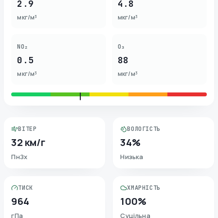
2.9
4.8
мкг/м³
мкг/м³
NO₂
O₃
0.5
88
мкг/м³
мкг/м³
ВІТЕР
ВОЛОГІСТЬ
32 км/г
34%
ПнЗх
Низька
ТИСК
ХМАРНІСТЬ
964
100%
гПа
Суцільна