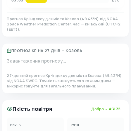
03:00
Прогноз Kp індексу для міста
Козова
(
49.43
°N)
від NOAA
Space Weather Prediction Center. Час — київський
(
UTC+2
(EET)
).
ПРОГНОЗ KP НА 27 ДНІВ —
КОЗОВА
Завантаження прогнозу...
27-денний прогноз Kp-індексу для міста
Козова
(
49.43
°N)
від NOAA SWPC. Точність знижується з кожним днем —
використовуйте для загального планування.
Якість повітря
Добра
• AQI
35
PM2.5
PM10