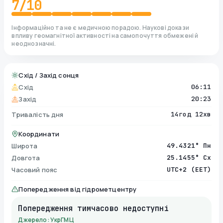
7
/10
Інформаційно та не є медичною порадою. Наукові докази
впливу геомагнітної активності на самопочуття обмежені й
неоднозначні.
Схід / Захід сонця
Схід
06:11
Захід
20:23
Тривалість дня
14год 12хв
Координати
Широта
49.4321° Пн
Довгота
25.1455° Сх
Часовий пояс
UTC+2 (EET)
Попередження від гідрометцентру
Попередження тимчасово недоступні
Джерело: УкрГМЦ