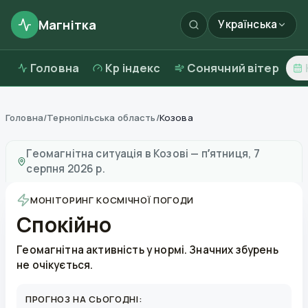
Магнітка
Українська
Головна
Kp індекс
Сонячний вітер
Головна
/
Тернопільська область
/
Козова
Магнітні бурі в
Козові
—
погода та якість повітря
Геомагнітна ситуація в
Козові
—
пʼятниця, 7
серпня 2026 р.
МОНІТОРИНГ КОСМІЧНОЇ ПОГОДИ
Спокійно
Геомагнітна активність у нормі. Значних збурень
не очікується.
ПРОГНОЗ НА СЬОГОДНІ: