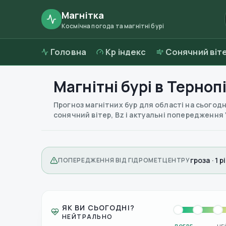
Магнітка
Космічна погода та магнітні бурі
Головна
Kp індекс
Сонячний віт
Магнітні бурі в
Тернопі
Прогноз магнітних бур для області на сьогодні
сонячний вітер, Bz і актуальні попередження
гроза · 1 
ПОПЕРЕДЖЕННЯ ВІД ГІДРОМЕТЦЕНТРУ
ЯК ВИ СЬОГОДНІ?
НЕЙТРАЛЬНО