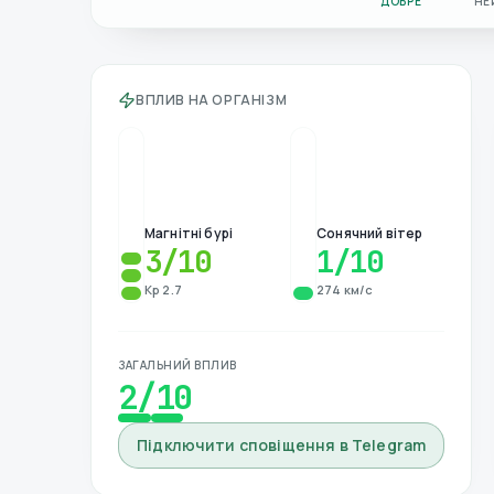
ДОБРЕ
НЕ
ВПЛИВ НА ОРГАНІЗМ
Магнітні бурі
Сонячний вітер
3
/10
1
/10
Kp 2.7
274 км/с
ЗАГАЛЬНИЙ ВПЛИВ
2
/10
Підключити сповіщення в Telegram