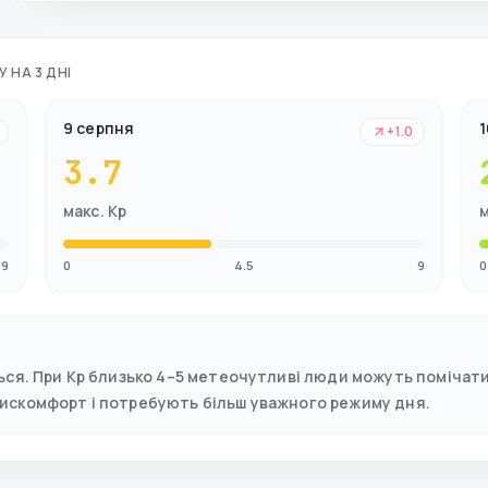
 НА 3 ДНІ
9 серпня
1
+1.0
3.7
макс. Kp
м
9
0
4.5
9
0
ься. При Kp близько 4–5 метеочутливі люди можуть помічати 
дискомфорт і потребують більш уважного режиму дня.