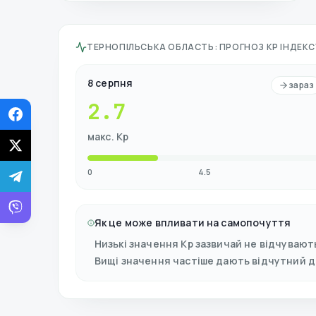
ТЕРНОПІЛЬСЬКА ОБЛАСТЬ
:
ПРОГНОЗ KP ІНДЕКСУ
8 серпня
зараз
2.7
макс. Kp
0
4.5
Як це може впливати на самопочуття
Низькі значення Kp зазвичай не відчувают
Вищі значення частіше дають відчутний 