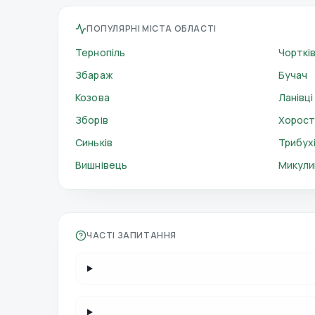
ПОПУЛЯРНІ МІСТА ОБЛАСТІ
Тернопіль
Чорткі
Збараж
Бучач
Козова
Ланівці
Зборів
Хорост
Синьків
Трибухі
Вишнівець
Микули
ЧАСТІ ЗАПИТАННЯ