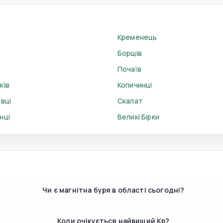
в
Кременець
Борщів
Почаїв
ків
Копичинці
вці
Скалат
нці
Великі Бірки
Чи є магнітна буря в області сьогодні?
Коли очікується найвищий Kp?