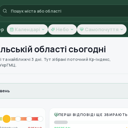
ер
Календарі
Небо
Самопочуття
льській області
сьогодні
 та найближчі 3 дні. Тут зібрані поточний Kp-індекс,
 УкрГМЦ.
рівень
ПЕРШІ ВІДПОВІДІ ЩЕ ЗБИРАЮТ