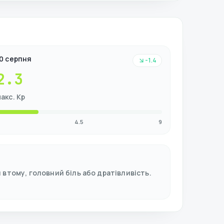
0 серпня
-1.4
2.3
акс. Kp
4.5
9
втому, головний біль або дратівливість.