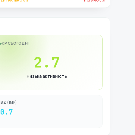
НЕЙТРАЛЬНО 0%
ПОГАНО 0%
KP СЬОГОДНІ
2.7
Низька активність
BZ (IMF)
-0.7
Т