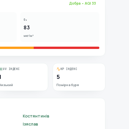
Добра
• AQI
33
O₃
83
мкг/м³
UV ІНДЕКС
KP ІНДЕКС
1
5
Низький
Помірна буря
Костянтинів
Ізяслав