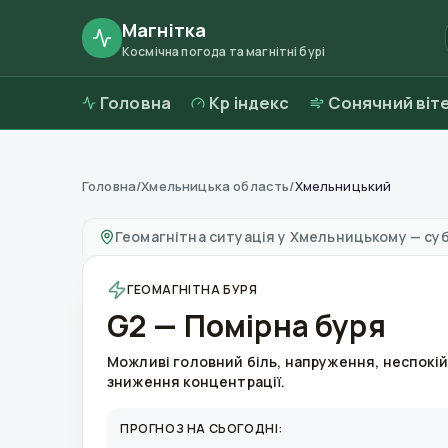
Магнітка
Космічна погода та магнітні бурі
Головна
Kp індекс
Сонячний віт
Головна
/
Хмельницька область
/
Хмельницький
Магнітні бурі в
Хмельницькому
—
погода та 
Геомагнітна ситуація у
Хмельницькому
—
суб
ГЕОМАГНІТНА БУРЯ
G2 — Помірна буря
Можливі головний біль, напруження, неспокій
зниження концентрації.
ПРОГНОЗ НА СЬОГОДНІ: