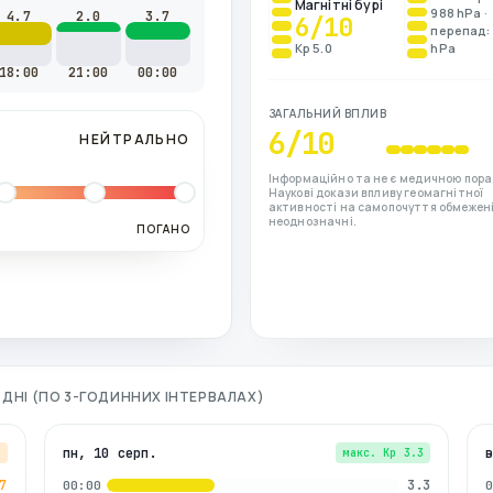
Магнітні бурі
988 hPa ·
4.7
2.0
3.7
6
/10
перепад: 
Kp 5.0
hPa
18:00
21:00
00:00
ЗАГАЛЬНИЙ ВПЛИВ
6
/10
НЕЙТРАЛЬНО
Інформаційно та не є медичною пора
Наукові докази впливу геомагнітної
активності на самопочуття обмежені
неоднозначні.
ПОГАНО
3 ДНІ (ПО 3-ГОДИННИХ ІНТЕРВАЛАХ)
пн, 10 серп.
7
макс. Kp
3.3
7
3.3
00:00