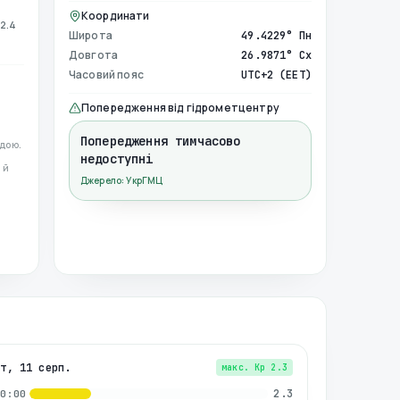
Координати
2.4
Широта
49.4229° Пн
Довгота
26.9871° Сх
Часовий пояс
UTC+2 (EET)
Попередження від гідрометцентру
Попередження тимчасово
дою.
недоступні
 й
Джерело: УкрГМЦ
вт, 11 серп.
макс. Kp
2.3
2.3
00:00