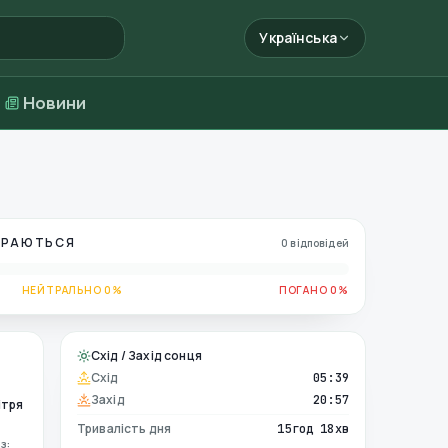
Українська
Новини
БИРАЮТЬСЯ
0 відповідей
НЕЙТРАЛЬНО 0%
ПОГАНО 0%
Схід / Захід сонця
Схід
05:39
Захід
20:57
ітря
Тривалість дня
15год 18хв
з: