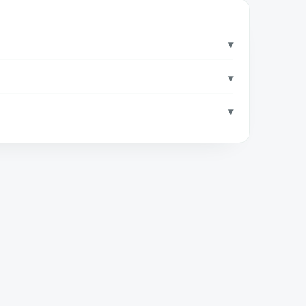
▾
▾
▾