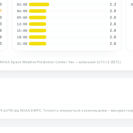
3
2.3
03:00
7
2.0
06:00
3
2.0
09:00
3
2.0
12:00
0
2.0
15:00
0
2.0
18:00
3
2.0
21:00
 NOAA Space Weather Prediction Center. Час — київський
(
UTC+2 (EET)
).
9.42
°N)
від NOAA SWPC. Точність знижується з кожним днем — використов