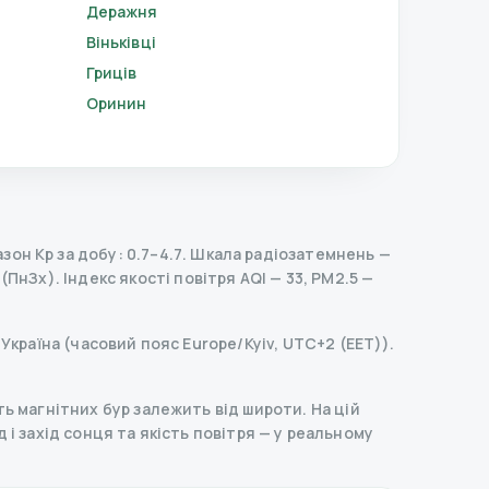
Деражня
Віньківці
Гриців
Оринин
он Kp за добу: 0.7–4.7.
Шкала радіозатемнень
—
 (ПнЗх).
Індекс якості повітря AQI — 33, PM2.5 —
Україна (часовий пояс Europe/Kyiv, UTC+2 (EET)).
ь магнітних бур залежить від широти. На цій
д і захід сонця та якість повітря — у реальному