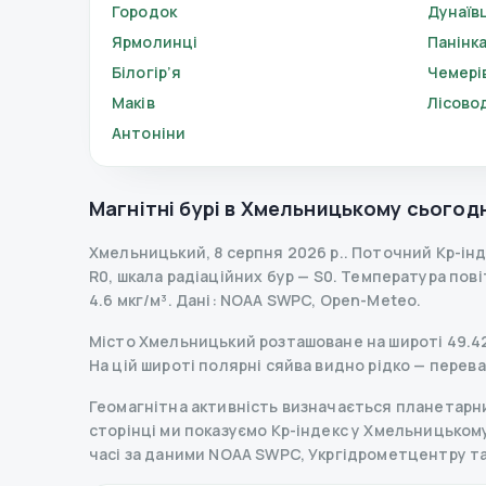
Городок
Дунаїв
Ярмолинці
Панінк
Білогір’я
Чемері
Маків
Лісово
Антоніни
Магнітні бурі в
Хмельницькому
сьогодн
Хмельницький
,
8 серпня 2026 р.
.
Поточний Kp-ін
R
0
,
шкала радіаційних бур
— S
0
.
Температура повітр
4.6 мкг/м³.
Дані
: NOAA SWPC, Open-Meteo.
Місто Хмельницький розташоване на широті 49.422
На цій широті полярні сяйва видно рідко — перев
Геомагнітна активність визначається планетарним
сторінці ми показуємо Kp-індекс у Хмельницькому, 
часі за даними NOAA SWPC, Укргідрометцентру т