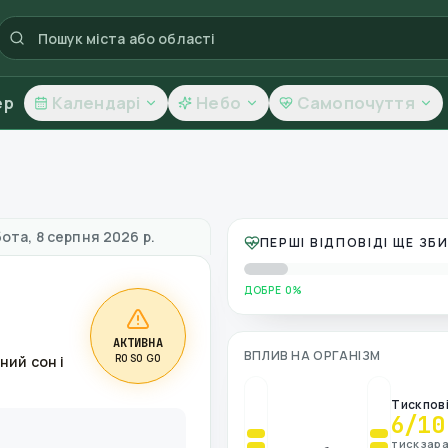
ер
Календарі
Небо
Самопочуття
якість повітря
ота, 8 серпня 2026 р.
ПЕРШІ ВІДПОВІДІ ЩЕ З
ДОБРЕ 0%
АКТИВНА
ВПЛИВ НА ОРГАНІЗМ
R0 S0 G0
ний сон і
Тиск пов
6
/10
тиск зара