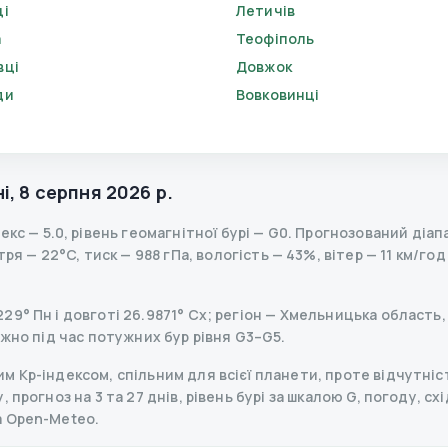
ці
Летичів
а
Теофіполь
вці
Довжок
ди
Вовковинці
і
,
8 серпня 2026 р.
декс
—
5.0
,
рівень геомагнітної бурі
— G
0
.
Прогнозований діапаз
я — 22°C, тиск — 988 гПа, вологість — 43%, вітер — 11 км/год
9° Пн і довготі 26.9871° Сх; регіон — Хмельницька область, 
ажно під час потужних бур рівня G3–G5.
 Kp-індексом, спільним для всієї планети, проте відчутніст
прогноз на 3 та 27 днів, рівень бурі за шкалою G, погоду, схі
а Open-Meteo.