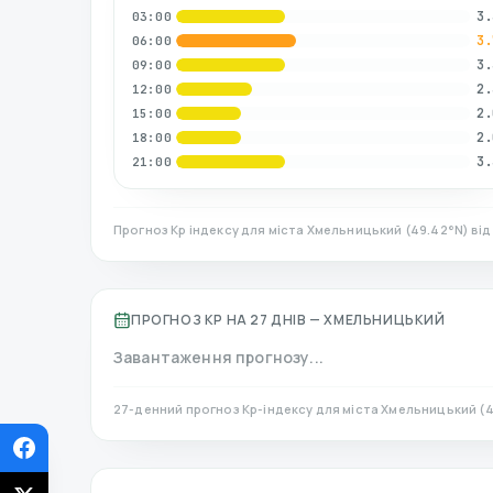
3.
03:00
3.
06:00
3.
09:00
2.
12:00
2.
15:00
2.
18:00
3.
21:00
Прогноз Kp індексу для міста
Хмельницький
(
49.42
°N)
від
ПРОГНОЗ KP НА 27 ДНІВ —
ХМЕЛЬНИЦЬКИЙ
Завантаження прогнозу...
27-денний прогноз Kp-індексу для міста
Хмельницький
(
4