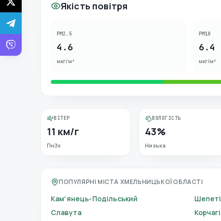
Якість повітря
PM2.5
PM10
4.6
6.4
мкг/м³
мкг/м³
ВІТЕР
ВОЛОГІСТЬ
11 км/г
43%
ПнЗх
Низька
ПОПУЛЯРНІ МІСТА ХМЕЛЬНИЦЬКОЇ ОБЛАСТІ
Кам'янець-Подільський
Шепеті
Славута
Корчаг