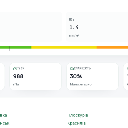
NO₂
1.4
мкг/м³
ТИСК
ХМАРНІСТЬ
988
30%
гПа
Малохмарно
вка
Плоскурів
інськ
Красилів