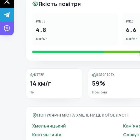
Якість повітря
PM2.5
PM10
4.8
6.6
мкг/м³
мкг/м³
ВІТЕР
ВОЛОГІСТЬ
14 км/г
59%
Пн
Помірна
ПОПУЛЯРНІ МІСТА ХМЕЛЬНИЦЬКОЇ ОБЛАСТІ
Хмельницький
Кам'ян
Костянтинів
Славут