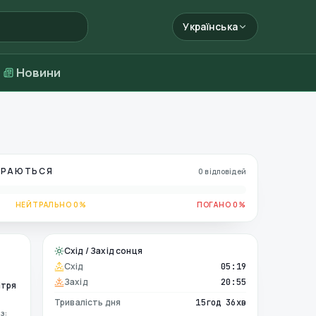
Українська
Новини
БИРАЮТЬСЯ
0 відповідей
НЕЙТРАЛЬНО 0%
ПОГАНО 0%
Схід / Захід сонця
Схід
05:19
Захід
20:55
ітря
Тривалість дня
15год 36хв
з: