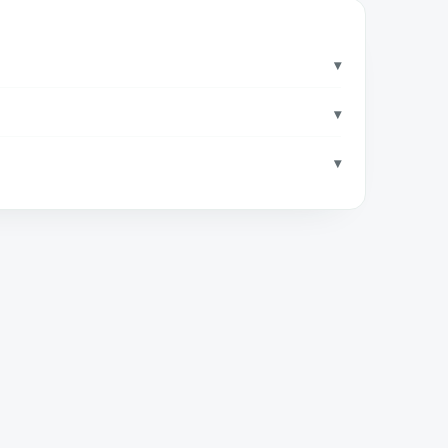
▾
▾
▾