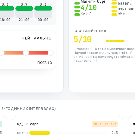
Магнітні бурі
988 hPa ·
3.3
3.7
3.3
4
/10
перепад: 
Kp 3.7
hPa
18:00
21:00
00:00
ЗАГАЛЬНИЙ ВПЛИВ
5
/10
НЕЙТРАЛЬНО
Інформаційно та не є медичною пора
Наукові докази впливу геомагнітної
активності на самопочуття обмежені
неоднозначні.
ПОГАНО
ПО 3-ГОДИННИХ ІНТЕРВАЛАХ)
нд, 9 серп.
3
макс. Kp
3.7
3
2.3
00:00