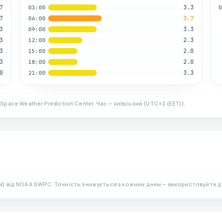
7
3.3
03:00
7
3.7
06:00
3
3.3
09:00
3
2.3
12:00
3
2.0
15:00
3
2.0
18:00
0
3.3
21:00
Space Weather Prediction Center. Час — київський
(
UTC+2 (EET)
).
N)
від NOAA SWPC. Точність знижується з кожним днем — використовуйте д