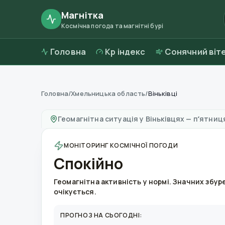
Магнітка
Космічна погода та магнітні бурі
Головна
Kp індекс
Сонячний віт
Головна
/
Хмельницька область
/
Віньківці
Магнітні бурі в
Віньківцях
—
погода та якіст
Геомагнітна ситуація у
Віньківцях
—
пʼятниця
МОНІТОРИНГ КОСМІЧНОЇ ПОГОДИ
Спокійно
Геомагнітна активність у нормі. Значних збур
очікується.
ПРОГНОЗ НА СЬОГОДНІ: