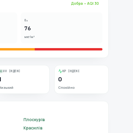
Добра
• AQI
30
O₃
76
мкг/м³
UV ІНДЕКС
KP ІНДЕКС
1
0
Низький
Спокійно
Плоскурів
Красилів