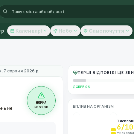
ер
Календарі
Небо
Самопочуття
ь повітря
, 7 серпня 2026 р.
ПЕРШІ ВІДПОВІДІ ЩЕ З
ДОБРЕ 0%
НОРМА
ВПЛИВ НА ОРГАНІЗМ
R0 S0 G0
ень не
Тиск пов
6
/10
тиск зара