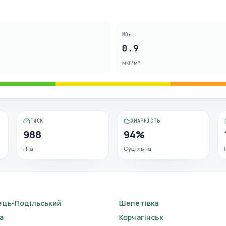
NO₂
0.9
мкг/м³
ТИСК
ХМАРНІСТЬ
988
94%
гПа
Суцільна
ець-Подільський
Шепетівка
а
Корчагінськ