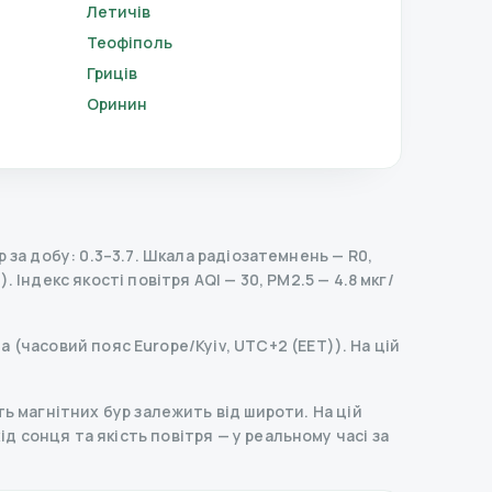
Летичів
Теофіполь
Гриців
Оринин
за добу: 0.3–3.7.
Шкала радіозатемнень
— R
0
,
).
Індекс якості повітря AQI — 30, PM2.5 — 4.8 мкг/
а (часовий пояс Europe/Kyiv, UTC+2 (EET)). На цій
ь магнітних бур залежить від широти. На цій
ахід сонця та якість повітря — у реальному часі за