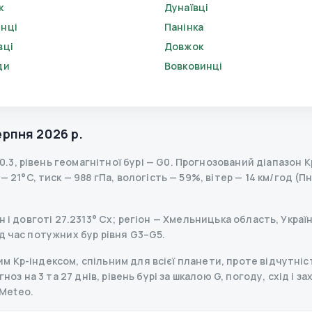
к
Дунаївці
нці
Панінка
вці
Довжок
ди
Вовковинці
ерпня 2026 р.
0.3
,
рівень геомагнітної бурі
— G
0
.
Прогнозований діапазон Kp 
 21°C, тиск — 988 гПа, вологість — 59%, вітер — 14 км/год (Пн
 і довготі 27.2313° Сх; регіон — Хмельницька область, Україн
д час потужних бур рівня G3–G5.
 Kp-індексом, спільним для всієї планети, проте відчутніст
ноз на 3 та 27 днів, рівень бурі за шкалою G, погоду, схід і з
Meteo.