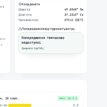
Координати
4.6
Широта
49.0340° Пн
Довгота
27.2313° Сх
Часовий пояс
UTC+2 (EET)
Попередження від гідрометцентру
Попередження тимчасово
дою.
недоступні
 й
Джерело: УкрГМЦ
пн, 10 серп.
макс. Kp
3.3
3.3
00:00