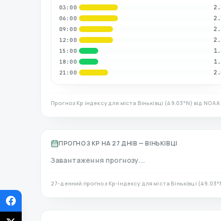
2.
03:00
2.
06:00
2.
09:00
2.
12:00
1.
15:00
1.
18:00
2.
21:00
Прогноз Kp індексу для міста
Віньківці
(
49.03
°N)
від NOAA 
ПРОГНОЗ KP НА 27 ДНІВ —
ВІНЬКІВЦІ
Завантаження прогнозу...
27-денний прогноз Kp-індексу для міста
Віньківці
(
49.03
°