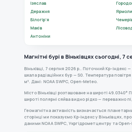
Ізяслав
Городо
Деражня
Ярмоли
Білогір’я
Чемері
Маків
Лісово
Антоніни
Магнітні бурі в
Віньківцях
сьогодні
,
7 с
Віньківці
,
7 серпня 2026 р.
.
Поточний Kp-індекс
—
шкала радіаційних бур
— S
0
.
Температура повітря —
м³.
Дані
: NOAA SWPC, Open-Meteo.
Місто Віньківці розташоване на широті 49.0340° Пн
широті полярні сяйва видно рідко — переважно пі
Геомагнітна активність визначається планетарним
сторінці ми показуємо Kp-індекс у Віньківцях, прог
даними NOAA SWPC, Укргідрометцентру та Open-