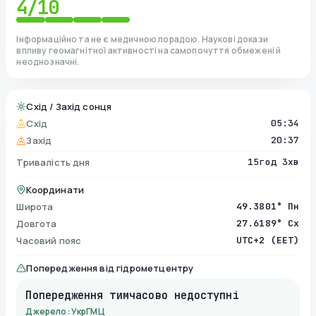
4
/10
Інформаційно та не є медичною порадою. Наукові докази
впливу геомагнітної активності на самопочуття обмежені й
неоднозначні.
Схід / Захід сонця
Схід
05:34
Захід
20:37
Тривалість дня
15год 3хв
Координати
Широта
49.3801° Пн
Довгота
27.6189° Сх
Часовий пояс
UTC+2 (EET)
Попередження від гідрометцентру
Попередження тимчасово недоступні
Джерело: УкрГМЦ