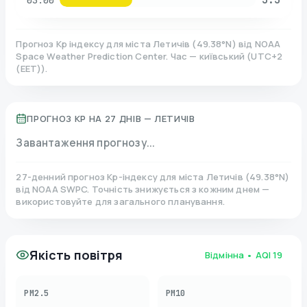
03:00
Прогноз Kp індексу для міста
Летичів
(
49.38
°N)
від NOAA
Space Weather Prediction Center. Час — київський
(
UTC+2
(EET)
).
ПРОГНОЗ KP НА 27 ДНІВ —
ЛЕТИЧІВ
Завантаження прогнозу...
27-денний прогноз Kp-індексу для міста
Летичів
(
49.38
°N)
від NOAA SWPC. Точність знижується з кожним днем —
використовуйте для загального планування.
Якість повітря
Відмінна
• AQI
19
PM2.5
PM10