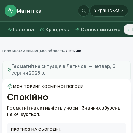
Магнітка
Українська
Головна
Kp індекс
Сонячний вітер
Головна
/
Хмельницька область
/
Летичів
Магнітні бурі в
Летичові
—
погода та якість повітря
Геомагнітна ситуація в
Летичові
—
четвер, 6
серпня 2026 р.
МОНІТОРИНГ КОСМІЧНОЇ ПОГОДИ
Спокійно
Геомагнітна активність у нормі. Значних збурень
не очікується.
ПРОГНОЗ НА СЬОГОДНІ: