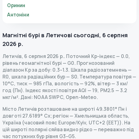
Оринин
Антоніни
Магнітні бурі в
Летичові
сьогодні
,
6 серпня
2026 р.
Летичів
,
6 серпня 2026 р.
.
Поточний Kp-індекс
—
0.0
,
рівень геомагнітної бурі
— G
0
.
Прогнозований
діапазон Kp за добу: 0.3–1.3.
Шкала радіозатемнень
—
R
0
,
шкала радіаційних бур
— S
0
.
Температура повітря —
10°C, тиск — 985 гПа, вологість — 92%, вітер — 3 км/
год (Пн).
Індекс якості повітря AQI — 19, PM2.5 — 3.2
мкг/м³.
Дані
: NOAA SWPC, Open-Meteo.
Місто Летичів розташоване на широті 49.3801° Пн і
довготі 27.6189° Сх; регіон — Хмельницька область,
Україна (часовий пояс Europe/Kyiv, UTC+2 (EET)). На
цій широті полярні сяйва видно рідко — переважно під
час потужних бур рівня G3–G5.