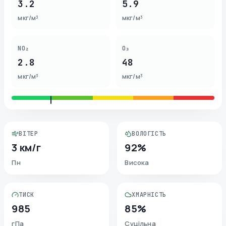
3.2
5.9
мкг/м³
мкг/м³
NO₂
O₃
2.8
48
мкг/м³
мкг/м³
ВІТЕР
ВОЛОГІСТЬ
3 км/г
92%
Пн
Висока
ТИСК
ХМАРНІСТЬ
985
85%
гПа
Суцільна