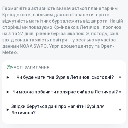
Геомагнітна активність визначається планетарним
Kp-індексом, спільним для всієї планети, проте
відчутність магнітних бур залежить від широти. На цій
сторінці ми показуємо Kp-індекс в Летичові, прогноз
на 3 та 27 днів, рівень бурі за шкалою G, погоду, схід і
захід сонця та якість повітря — у реальному часі за
даними NOAA SWPC, Укргідрометцентру та Open-
Meteo.
ЧАСТІ ЗАПИТАННЯ
Чи буде магнітна буря в Летичові сьогодні?
▾
Чи можна побачити полярне сяйво в Летичові?
▾
Звідки беруться дані про магнітні бурі для
▾
Летичова?