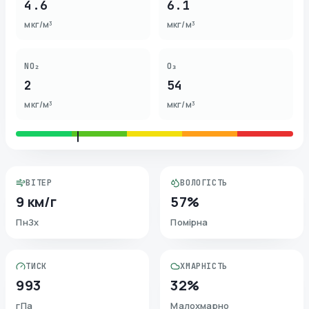
4.6
6.1
мкг/м³
мкг/м³
NO₂
O₃
2
54
мкг/м³
мкг/м³
ВІТЕР
ВОЛОГІСТЬ
9 км/г
57%
ПнЗх
Помірна
ТИСК
ХМАРНІСТЬ
993
32%
гПа
Малохмарно