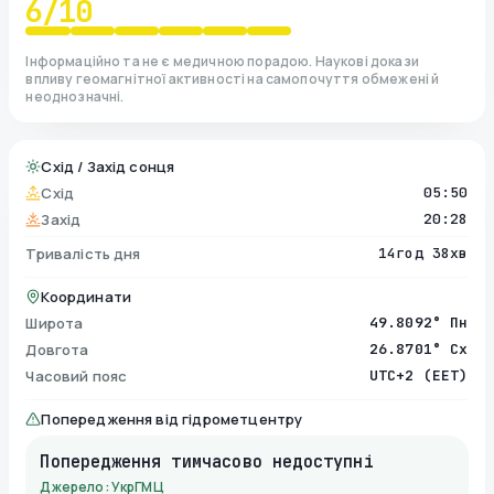
6
/10
Інформаційно та не є медичною порадою. Наукові докази
впливу геомагнітної активності на самопочуття обмежені й
неоднозначні.
Схід / Захід сонця
Схід
05:50
Захід
20:28
Тривалість дня
14год 38хв
Координати
Широта
49.8092° Пн
Довгота
26.8701° Сх
Часовий пояс
UTC+2 (EET)
Попередження від гідрометцентру
Попередження тимчасово недоступні
Джерело: УкрГМЦ