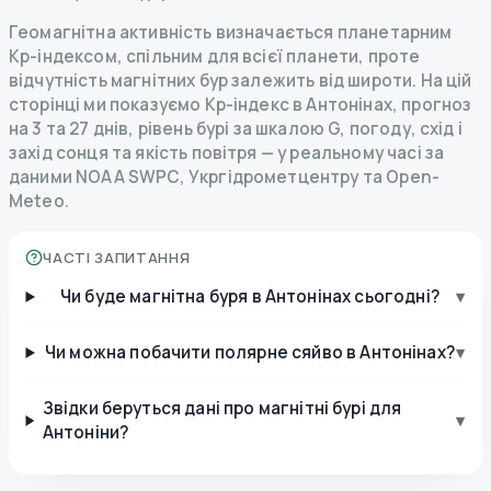
Геомагнітна активність визначається планетарним
Kp-індексом, спільним для всієї планети, проте
відчутність магнітних бур залежить від широти. На цій
сторінці ми показуємо Kp-індекс в Антонінах, прогноз
на 3 та 27 днів, рівень бурі за шкалою G, погоду, схід і
захід сонця та якість повітря — у реальному часі за
даними NOAA SWPC, Укргідрометцентру та Open-
Meteo.
ЧАСТІ ЗАПИТАННЯ
Чи буде магнітна буря в Антонінах сьогодні?
▾
Чи можна побачити полярне сяйво в Антонінах?
▾
Звідки беруться дані про магнітні бурі для
▾
Антоніни?