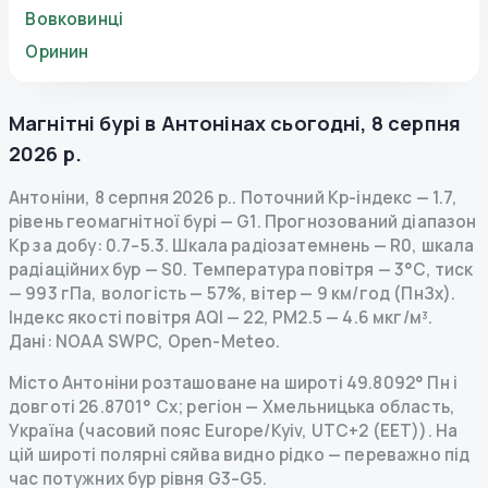
Вовковинці
Оринин
Магнітні бурі в
Антонінах
сьогодні
,
8 серпня
2026 р.
Антоніни
,
8 серпня 2026 р.
.
Поточний Kp-індекс
—
1.7
,
рівень геомагнітної бурі
— G
1
.
Прогнозований діапазон
Kp за добу: 0.7–5.3.
Шкала радіозатемнень
— R
0
,
шкала
радіаційних бур
— S
0
.
Температура повітря — 3°C, тиск
— 993 гПа, вологість — 57%, вітер — 9 км/год (ПнЗх).
Індекс якості повітря AQI — 22, PM2.5 — 4.6 мкг/м³.
Дані
: NOAA SWPC, Open-Meteo.
Місто Антоніни розташоване на широті 49.8092° Пн і
довготі 26.8701° Сх; регіон — Хмельницька область,
Україна (часовий пояс Europe/Kyiv, UTC+2 (EET)). На
цій широті полярні сяйва видно рідко — переважно під
час потужних бур рівня G3–G5.