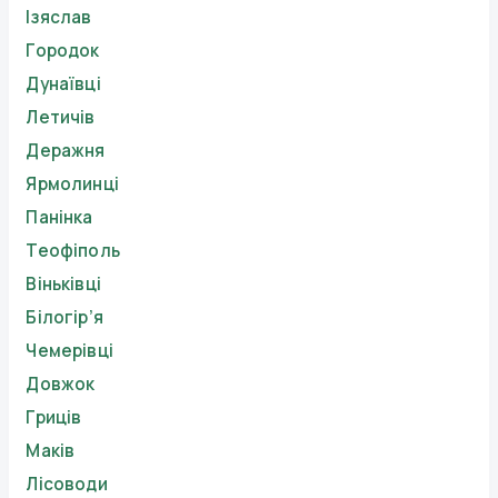
Ізяслав
Городок
Дунаївці
Летичів
Деражня
Ярмолинці
Панінка
Теофіполь
Віньківці
Білогір’я
Чемерівці
Довжок
Гриців
Маків
Лісоводи