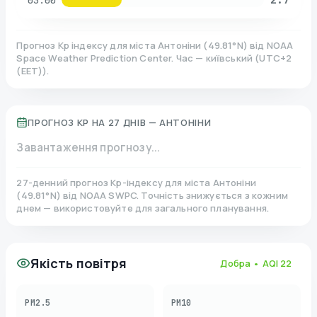
03:00
Прогноз Kp індексу для міста
Антоніни
(
49.81
°N)
від NOAA
Space Weather Prediction Center. Час — київський
(
UTC+2
(EET)
).
ПРОГНОЗ KP НА 27 ДНІВ —
АНТОНІНИ
Завантаження прогнозу...
27-денний прогноз Kp-індексу для міста
Антоніни
(
49.81
°N)
від NOAA SWPC. Точність знижується з кожним
днем — використовуйте для загального планування.
Якість повітря
Добра
• AQI
22
PM2.5
PM10