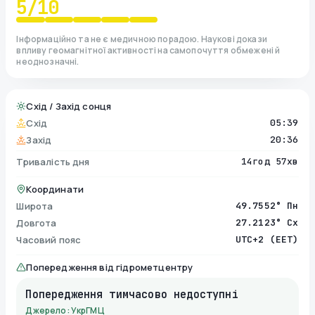
5
/10
Інформаційно та не є медичною порадою. Наукові докази
впливу геомагнітної активності на самопочуття обмежені й
неоднозначні.
Схід / Захід сонця
Схід
05:39
Захід
20:36
Тривалість дня
14год 57хв
Координати
Широта
49.7552° Пн
Довгота
27.2123° Сх
Часовий пояс
UTC+2 (EET)
Попередження від гідрометцентру
Попередження тимчасово недоступні
Джерело: УкрГМЦ