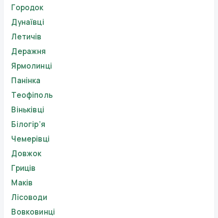
Городок
Дунаївці
Летичів
Деражня
Ярмолинці
Панінка
Теофіполь
Віньківці
Білогір’я
Чемерівці
Довжок
Гриців
Маків
Лісоводи
Вовковинці