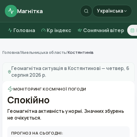
Магнітка
Українська
Головна
Kp індекс
Сонячний вітер
Головна
/
Хмельницька область
/
Костянтинів
Магнітні бурі в
Костянтинові
—
погода та якість пові
Геомагнітна ситуація в
Костянтинові
—
четвер, 6
серпня 2026 р.
МОНІТОРИНГ КОСМІЧНОЇ ПОГОДИ
Спокійно
Геомагнітна активність у нормі. Значних збурень
не очікується.
ПРОГНОЗ НА СЬОГОДНІ: