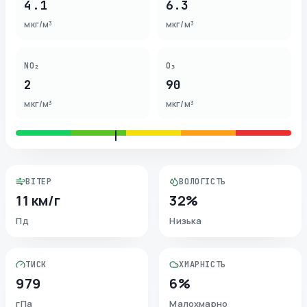
4.1
6.3
мкг/м³
мкг/м³
NO₂
O₃
2
90
мкг/м³
мкг/м³
ВІТЕР
ВОЛОГІСТЬ
11 км/г
32%
Пд
Низька
ТИСК
ХМАРНІСТЬ
979
6%
гПа
Малохмарно