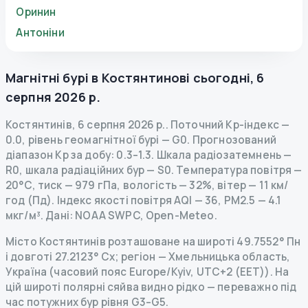
Оринин
Антоніни
Магнітні бурі в
Костянтинові
сьогодні
,
6
серпня 2026 р.
Костянтинів
,
6 серпня 2026 р.
.
Поточний Kp-індекс
—
0.0
,
рівень геомагнітної бурі
— G
0
.
Прогнозований
діапазон Kp за добу: 0.3–1.3.
Шкала радіозатемнень
—
R
0
,
шкала радіаційних бур
— S
0
.
Температура повітря —
20°C, тиск — 979 гПа, вологість — 32%, вітер — 11 км/
год (Пд).
Індекс якості повітря AQI — 36, PM2.5 — 4.1
мкг/м³.
Дані
: NOAA SWPC, Open-Meteo.
Місто Костянтинів розташоване на широті 49.7552° Пн
і довготі 27.2123° Сх; регіон — Хмельницька область,
Україна (часовий пояс Europe/Kyiv, UTC+2 (EET)). На
цій широті полярні сяйва видно рідко — переважно під
час потужних бур рівня G3–G5.