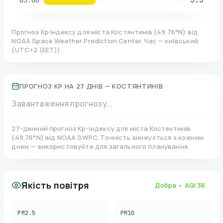
03:00
Прогноз Kp індексу для міста
Костянтинів
(
49.76
°N)
від
NOAA Space Weather Prediction Center. Час — київський
(
UTC+2 (EET)
).
ПРОГНОЗ KP НА 27 ДНІВ —
КОСТЯНТИНІВ
Завантаження прогнозу...
27-денний прогноз Kp-індексу для міста
Костянтинів
(
49.76
°N)
від NOAA SWPC. Точність знижується з кожним
днем — використовуйте для загального планування.
Якість повітря
Добра
• AQI
36
PM2.5
PM10