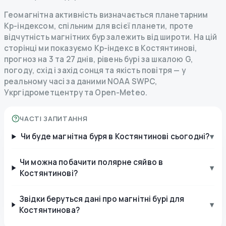
Геомагнітна активність визначається планетарним
Kp-індексом, спільним для всієї планети, проте
відчутність магнітних бур залежить від широти. На цій
сторінці ми показуємо Kp-індекс в Костянтинові,
прогноз на 3 та 27 днів, рівень бурі за шкалою G,
погоду, схід і захід сонця та якість повітря — у
реальному часі за даними NOAA SWPC,
Укргідрометцентру та Open-Meteo.
ЧАСТІ ЗАПИТАННЯ
Чи буде магнітна буря в Костянтинові сьогодні?
▾
Чи можна побачити полярне сяйво в
▾
Костянтинові?
Звідки беруться дані про магнітні бурі для
▾
Костянтинова?