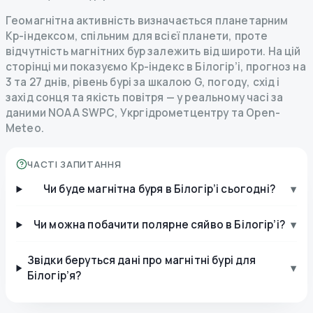
Геомагнітна активність визначається планетарним
Kp-індексом, спільним для всієї планети, проте
відчутність магнітних бур залежить від широти. На цій
сторінці ми показуємо Kp-індекс в Білогір’і, прогноз на
3 та 27 днів, рівень бурі за шкалою G, погоду, схід і
захід сонця та якість повітря — у реальному часі за
даними NOAA SWPC, Укргідрометцентру та Open-
Meteo.
ЧАСТІ ЗАПИТАННЯ
Чи буде магнітна буря в Білогір’і сьогодні?
▾
Чи можна побачити полярне сяйво в Білогір’і?
▾
Звідки беруться дані про магнітні бурі для
▾
Білогір’я?