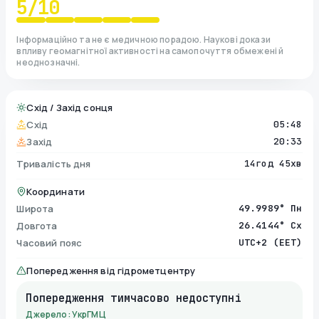
5
/10
Інформаційно та не є медичною порадою. Наукові докази
впливу геомагнітної активності на самопочуття обмежені й
неоднозначні.
Схід / Захід сонця
Схід
05:48
Захід
20:33
Тривалість дня
14год 45хв
Координати
Широта
49.9989° Пн
Довгота
26.4144° Сх
Часовий пояс
UTC+2 (EET)
Попередження від гідрометцентру
Попередження тимчасово недоступні
Джерело: УкрГМЦ