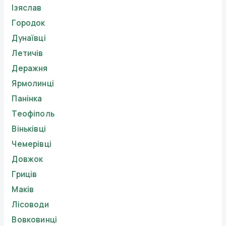
Ізяслав
Городок
Дунаївці
Летичів
Деражня
Ярмолинці
Панінка
Теофіполь
Віньківці
Чемерівці
Довжок
Гриців
Маків
Лісоводи
Вовковинці