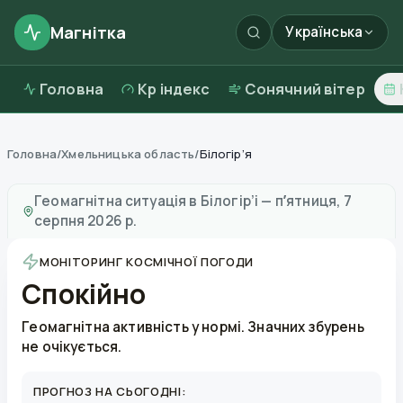
Магнітка
Українська
Головна
Kp індекс
Сонячний вітер
Головна
/
Хмельницька область
/
Білогір’я
Магнітні бурі в
Білогір’і
—
погода та якість повітря
Геомагнітна ситуація в
Білогір’і
—
пʼятниця, 7
серпня 2026 р.
МОНІТОРИНГ КОСМІЧНОЇ ПОГОДИ
Спокійно
Геомагнітна активність у нормі. Значних збурень
не очікується.
ПРОГНОЗ НА СЬОГОДНІ: