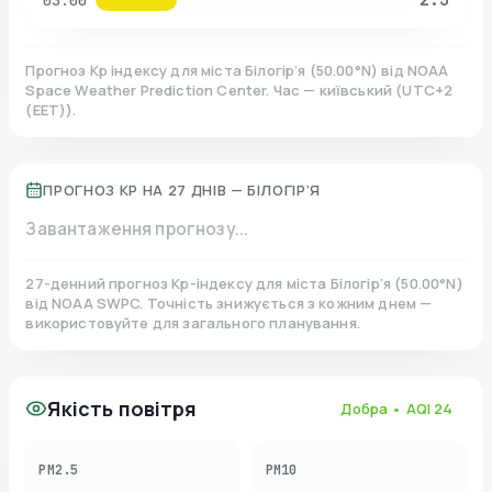
03:00
Прогноз Kp індексу для міста
Білогір’я
(
50.00
°N)
від NOAA
Space Weather Prediction Center. Час — київський
(
UTC+2
(EET)
).
ПРОГНОЗ KP НА 27 ДНІВ —
БІЛОГІР’Я
Завантаження прогнозу...
27-денний прогноз Kp-індексу для міста
Білогір’я
(
50.00
°N)
від NOAA SWPC. Точність знижується з кожним днем —
використовуйте для загального планування.
Якість повітря
Добра
• AQI
24
PM2.5
PM10