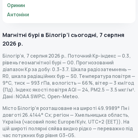
Оринин
Антоніни
Магнітні бурі в
Білогір’і
сьогодні
,
7 серпня
2026 р.
Білогір’я
,
7 серпня 2026 р.
.
Поточний Kp-індекс
—
0.3
,
рівень геомагнітної бурі
— G
0
.
Прогнозований
діапазон Kp за добу: 0.3–3.7.
Шкала радіозатемнень
—
R
0
,
шкала радіаційних бур
— S
0
.
Температура повітря —
9°C, тиск — 993 гПа, вологість — 66%, вітер — 3 км/год
(Пд).
Індекс якості повітря AQI — 24, PM2.5 — 3.5 мкг/м³.
Дані
: NOAA SWPC, Open-Meteo.
Місто Білогір’я розташоване на широті 49.9989° Пн і
довготі 26.4144° Сх; регіон — Хмельницька область,
Україна (часовий пояс Europe/Kyiv, UTC+2 (EET)). На
цій широті полярні сяйва видно рідко — переважно під
час потужних бур рівня G3–G5.