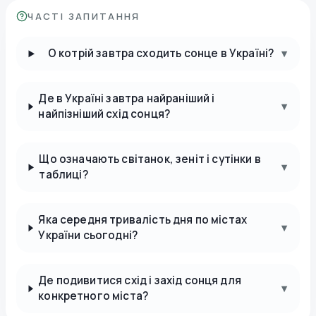
ЧАСТІ ЗАПИТАННЯ
О котрій завтра сходить сонце в Україні?
▾
Де в Україні завтра найраніший і
▾
найпізніший схід сонця?
Що означають світанок, зеніт і сутінки в
▾
таблиці?
Яка середня тривалість дня по містах
▾
України сьогодні?
Де подивитися схід і захід сонця для
▾
конкретного міста?