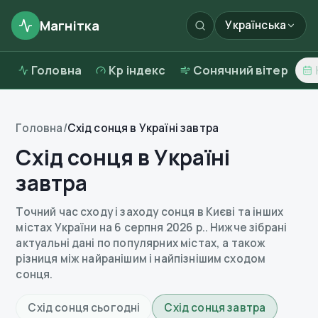
Магнітка
Українська
Головна
Kp індекс
Сонячний вітер
Головна
/
Схід сонця в Україні завтра
Схід сонця в Україні
завтра
Точний час сходу і заходу сонця в Києві та інших
містах України на
6 серпня 2026 р.
. Нижче зібрані
актуальні дані по популярних містах, а також
різниця між найранішим і найпізнішим сходом
сонця.
Схід сонця сьогодні
Схід сонця завтра