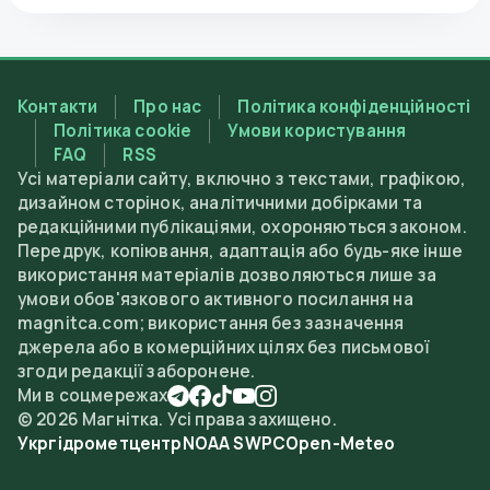
Контакти
Про нас
Політика конфіденційності
Політика cookie
Умови користування
FAQ
RSS
Усі матеріали сайту, включно з текстами, графікою,
дизайном сторінок, аналітичними добірками та
редакційними публікаціями, охороняються законом.
Передрук, копіювання, адаптація або будь-яке інше
використання матеріалів дозволяються лише за
умови обов'язкового активного посилання на
magnitca.com; використання без зазначення
джерела або в комерційних цілях без письмової
згоди редакції заборонене.
Ми в соцмережах
©
2026
Магнітка. Усі права захищено.
Укргідрометцентр
NOAA SWPC
Open-Meteo