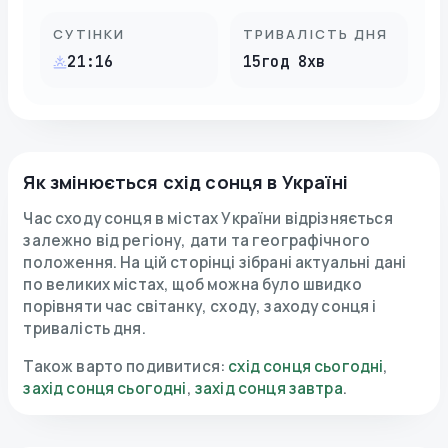
СУТІНКИ
ТРИВАЛІСТЬ ДНЯ
21:16
15год 8хв
Як змінюється схід сонця в Україні
Час сходу сонця в містах України відрізняється
залежно від регіону, дати та географічного
положення. На цій сторінці зібрані актуальні дані
по великих містах, щоб можна було швидко
порівняти час світанку, сходу, заходу сонця і
тривалість дня.
Також варто подивитися
:
схід сонця сьогодні
,
захід сонця сьогодні
,
захід сонця завтра
.