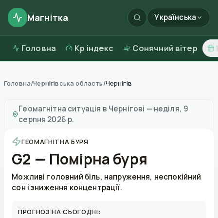
Магнітка
Українська
Головна
Kp індекс
Сонячний вітер
Головна
/
Чернігівська область
/
Чернігів
Магнітні бурі в
Чернігові
—
погода та якість повітря
Геомагнітна ситуація в
Чернігові
—
неділя, 9
серпня 2026 р.
ГЕОМАГНІТНА БУРЯ
G2 — Помірна буря
Можливі головний біль, напруження, неспокійний
сон і зниження концентрації.
ПРОГНОЗ НА СЬОГОДНІ: