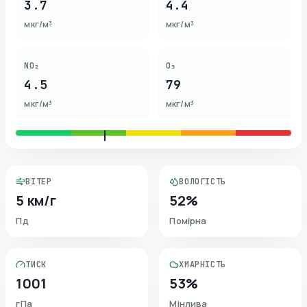
3.7
4.4
мкг/м³
мкг/м³
NO₂
O₃
4.5
79
мкг/м³
мкг/м³
ВІТЕР
ВОЛОГІСТЬ
5 км/г
52%
Пд
Помірна
ТИСК
ХМАРНІСТЬ
1001
53%
гПа
Мінлива