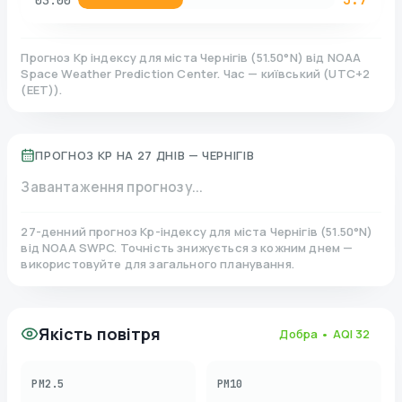
03:00
Прогноз Kp індексу для міста
Чернігів
(
51.50
°N)
від NOAA
Space Weather Prediction Center. Час — київський
(
UTC+2
(EET)
).
ПРОГНОЗ KP НА 27 ДНІВ —
ЧЕРНІГІВ
Завантаження прогнозу...
27-денний прогноз Kp-індексу для міста
Чернігів
(
51.50
°N)
від NOAA SWPC. Точність знижується з кожним днем —
використовуйте для загального планування.
Якість повітря
Добра
• AQI
32
PM2.5
PM10