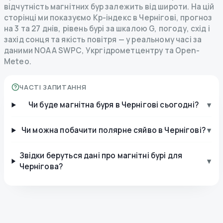
відчутність магнітних бур залежить від широти. На цій
сторінці ми показуємо Kp-індекс в Чернігові, прогноз
на 3 та 27 днів, рівень бурі за шкалою G, погоду, схід і
захід сонця та якість повітря — у реальному часі за
даними NOAA SWPC, Укргідрометцентру та Open-
Meteo.
ЧАСТІ ЗАПИТАННЯ
Чи буде магнітна буря в Чернігові сьогодні?
▾
Чи можна побачити полярне сяйво в Чернігові?
▾
Звідки беруться дані про магнітні бурі для
▾
Чернігова?