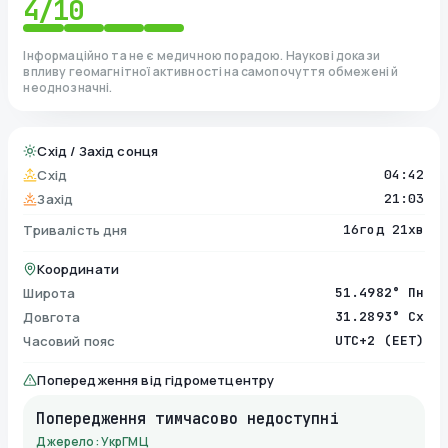
4
/10
Інформаційно та не є медичною порадою. Наукові докази
впливу геомагнітної активності на самопочуття обмежені й
неоднозначні.
Схід / Захід сонця
Схід
04:42
Захід
21:03
Тривалість дня
16год 21хв
Координати
Широта
51.4982° Пн
Довгота
31.2893° Сх
Часовий пояс
UTC+2 (EET)
Попередження від гідрометцентру
Попередження тимчасово недоступні
Джерело: УкрГМЦ