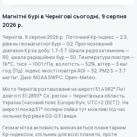
Магнітні бурі в
Чернігові
сьогодні
,
9 серпня
2026 р.
Чернігів
,
9 серпня 2026 р.
.
Поточний Kp-індекс
—
2.3
,
рівень геомагнітної бурі
— G
2
.
Прогнозований
діапазон Kp за добу: 1.7–3.7.
Шкала радіозатемнень
—
R
0
,
шкала радіаційних бур
— S
0
.
Температура повітря —
16°C, тиск — 1001 гПа, вологість — 52%, вітер — 5 км/
год (Пд).
Індекс якості повітря AQI — 32, PM2.5 — 3.7
мкг/м³.
Дані
: NOAA SWPC, Open-Meteo.
Місто Чернігів розташоване на широті 51.4982° Пн і
довготі 31.2893° Сх; регіон — Чернігівська область,
Україна (часовий пояс Europe/Kyiv, UTC+2 (EET)). На
широті понад 51° полярні сяйва тут можливі під час
сильних бур рівня G2–G3 і вище.
Геомагнітна активність визначається планетарним
Kp-індексом, спільним для всієї планети, проте