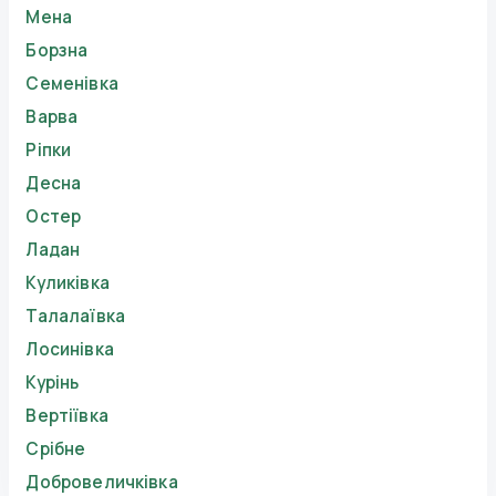
Мена
Борзна
Семенівка
Варва
Ріпки
Десна
Остер
Ладан
Куликівка
Талалаївка
Лосинівка
Курінь
Вертіївка
Срібне
Добровеличківка