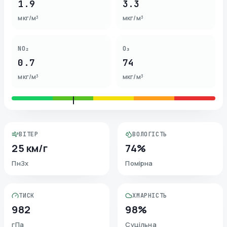
1.9
3.3
мкг/м³
мкг/м³
NO₂
O₃
0.7
74
мкг/м³
мкг/м³
ВІТЕР
ВОЛОГІСТЬ
25 км/г
74%
ПнЗх
Помірна
ТИСК
ХМАРНІСТЬ
982
98%
гПа
Суцільна