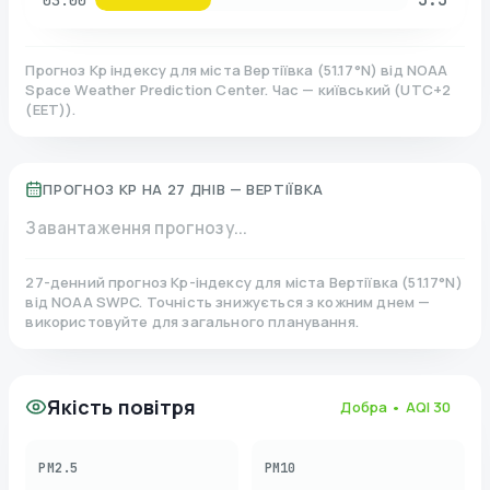
03:00
Прогноз Kp індексу для міста
Вертіївка
(
51.17
°N)
від NOAA
Space Weather Prediction Center. Час — київський
(
UTC+2
(EET)
).
ПРОГНОЗ KP НА 27 ДНІВ —
ВЕРТІЇВКА
Завантаження прогнозу...
27-денний прогноз Kp-індексу для міста
Вертіївка
(
51.17
°N)
від NOAA SWPC. Точність знижується з кожним днем —
використовуйте для загального планування.
Якість повітря
Добра
• AQI
30
PM2.5
PM10