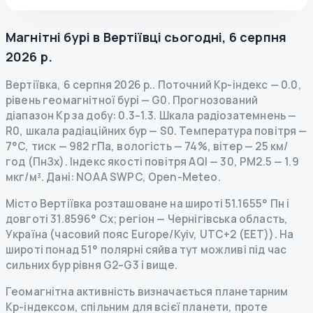
Магнітні бурі в
Вертіївці
сьогодні
,
6 серпня
2026 р.
Вертіївка
,
6 серпня 2026 р.
.
Поточний Kp-індекс
—
0.0
,
рівень геомагнітної бурі
— G
0
.
Прогнозований
діапазон Kp за добу: 0.3–1.3.
Шкала радіозатемнень
—
R
0
,
шкала радіаційних бур
— S
0
.
Температура повітря —
7°C, тиск — 982 гПа, вологість — 74%, вітер — 25 км/
год (ПнЗх).
Індекс якості повітря AQI — 30, PM2.5 — 1.9
мкг/м³.
Дані
: NOAA SWPC, Open-Meteo.
Місто Вертіївка розташоване на широті 51.1655° Пн і
довготі 31.8596° Сх; регіон — Чернігівська область,
Україна (часовий пояс Europe/Kyiv, UTC+2 (EET)). На
широті понад 51° полярні сяйва тут можливі під час
сильних бур рівня G2–G3 і вище.
Геомагнітна активність визначається планетарним
Kp-індексом, спільним для всієї планети, проте