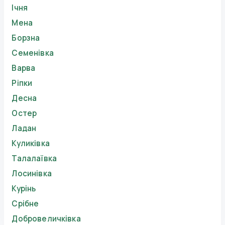
Ічня
Мена
Борзна
Семенівка
Варва
Ріпки
Десна
Остер
Ладан
Куликівка
Талалаївка
Лосинівка
Курінь
Срібне
Добровеличківка