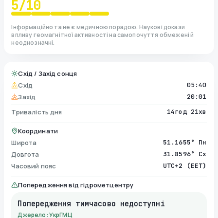
5
/10
Інформаційно та не є медичною порадою. Наукові докази
впливу геомагнітної активності на самопочуття обмежені й
неоднозначні.
Схід / Захід сонця
Схід
05:40
Захід
20:01
Тривалість дня
14год 21хв
Координати
Широта
51.1655° Пн
Довгота
31.8596° Сх
Часовий пояс
UTC+2 (EET)
Попередження від гідрометцентру
Попередження тимчасово недоступні
Джерело: УкрГМЦ