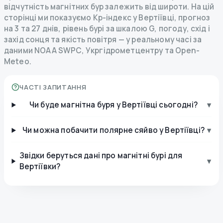
відчутність магнітних бур залежить від широти. На цій
сторінці ми показуємо Kp-індекс у Вертіївці, прогноз
на 3 та 27 днів, рівень бурі за шкалою G, погоду, схід і
захід сонця та якість повітря — у реальному часі за
даними NOAA SWPC, Укргідрометцентру та Open-
Meteo.
ЧАСТІ ЗАПИТАННЯ
Чи буде магнітна буря у Вертіївці сьогодні?
▾
Чи можна побачити полярне сяйво у Вертіївці?
▾
Звідки беруться дані про магнітні бурі для
▾
Вертіївки?