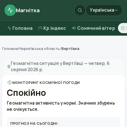
Магнітка
Українська
Головна
Kp індекс
Сонячний вітер
Головна
/
Чернігівська область
/
Вертіївка
Магнітні бурі в
Вертіївці
—
погода та якість повітря
Геомагнітна ситуація у
Вертіївці
—
четвер, 6
серпня 2026 р.
МОНІТОРИНГ КОСМІЧНОЇ ПОГОДИ
Спокійно
Геомагнітна активність у нормі. Значних збурень
не очікується.
ПРОГНОЗ НА СЬОГОДНІ: