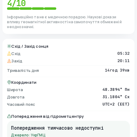
4
/10
Інформаційно та не є медичною порадою. Наукові докази
впливу геомагнітної активності на самопочуття обмежені й
неоднозначні.
Схід / Захід сонця
Схід
05:32
Захід
20:11
Тривалість дня
14год 39хв
Координати
Широта
48.3894° Пн
Довгота
31.1804° Сх
Часовий пояс
UTC+2 (EET)
Попередження від гідрометцентру
Попередження тимчасово недоступні
Джерело: УкрГМЦ