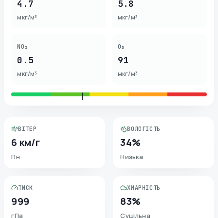
4.7
5.8
мкг/м³
мкг/м³
NO₂
O₃
0.5
91
мкг/м³
мкг/м³
ВІТЕР
ВОЛОГІСТЬ
6 км/г
34%
Пн
Низька
ТИСК
ХМАРНІСТЬ
999
83%
гПа
Суцільна