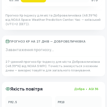
03:00
Прогноз Kp індексу для міста
Добровеличківка
(
48.39
°N)
від NOAA Space Weather Prediction Center. Час — київський
(
UTC+2 (EET)
).
ПРОГНОЗ KP НА 27 ДНІВ —
ДОБРОВЕЛИЧКІВКА
Завантаження прогнозу...
27-денний прогноз Kp-індексу для міста
Добровеличківка
(
48.39
°N)
від NOAA SWPC. Точність знижується з кожним
днем — використовуйте для загального планування.
Якість повітря
Добра
• AQI
36
PM2.5
PM10