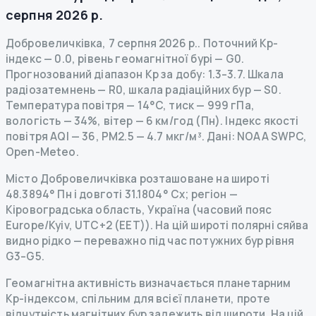
серпня 2026 р.
Добровеличківка
,
7 серпня 2026 р.
.
Поточний Kp-
індекс
—
0.0
,
рівень геомагнітної бурі
— G
0
.
Прогнозований діапазон Kp за добу: 1.3–3.7.
Шкала
радіозатемнень
— R
0
,
шкала радіаційних бур
— S
0
.
Температура повітря — 14°C, тиск — 999 гПа,
вологість — 34%, вітер — 6 км/год (Пн).
Індекс якості
повітря AQI — 36, PM2.5 — 4.7 мкг/м³.
Дані
: NOAA SWPC,
Open-Meteo.
Місто Добровеличківка розташоване на широті
48.3894° Пн і довготі 31.1804° Сх; регіон —
Кіровоградська область, Україна (часовий пояс
Europe/Kyiv, UTC+2 (EET)). На цій широті полярні сяйва
видно рідко — переважно під час потужних бур рівня
G3–G5.
Геомагнітна активність визначається планетарним
Kp-індексом, спільним для всієї планети, проте
відчутність магнітних бур залежить від широти. На цій