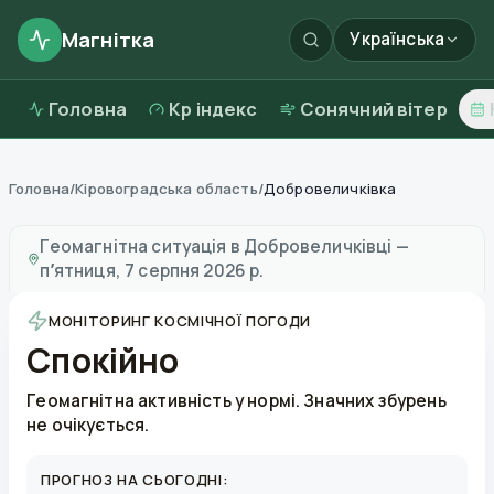
Магнітка
Українська
Головна
Kp індекс
Сонячний вітер
Головна
/
Кіровоградська область
/
Добровеличківка
Магнітні бурі в
Добровеличківці
—
погода та якість 
Геомагнітна ситуація в
Добровеличківці
—
пʼятниця, 7 серпня 2026 р.
МОНІТОРИНГ КОСМІЧНОЇ ПОГОДИ
Спокійно
Геомагнітна активність у нормі. Значних збурень
не очікується.
ПРОГНОЗ НА СЬОГОДНІ: