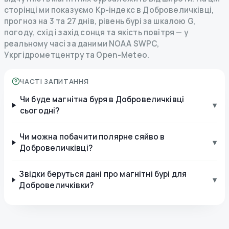
сторінці ми показуємо Kp-індекс в Добровеличківці,
прогноз на 3 та 27 днів, рівень бурі за шкалою G,
погоду, схід і захід сонця та якість повітря — у
реальному часі за даними NOAA SWPC,
Укргідрометцентру та Open-Meteo.
ЧАСТІ ЗАПИТАННЯ
Чи буде магнітна буря в Добровеличківці
▾
сьогодні?
Чи можна побачити полярне сяйво в
▾
Добровеличківці?
Звідки беруться дані про магнітні бурі для
▾
Добровеличківки?