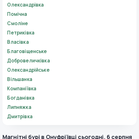
Олександрівка
Помічна
Смоліне
Петриківка
Власівка
Благовіщенське
Добровеличківка
Олександрійське
Вільшанка
Компаніївка
Богданівка
Липняжка
Дмитрівка
Магнітні бурі в
Онуфріївці
сьогодні
,
6 серпня