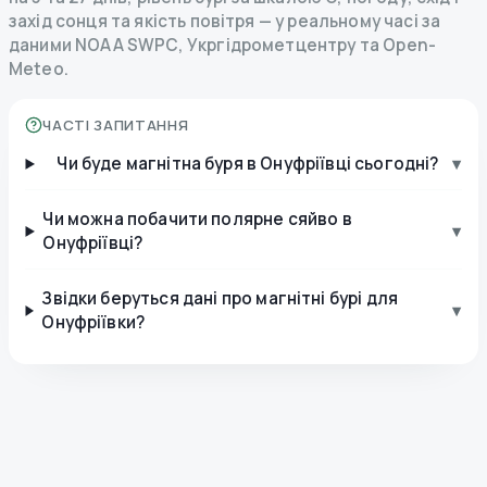
захід сонця та якість повітря — у реальному часі за
даними NOAA SWPC, Укргідрометцентру та Open-
Meteo.
ЧАСТІ ЗАПИТАННЯ
Чи буде магнітна буря в Онуфріївці сьогодні?
▾
Чи можна побачити полярне сяйво в
▾
Онуфріївці?
Звідки беруться дані про магнітні бурі для
▾
Онуфріївки?