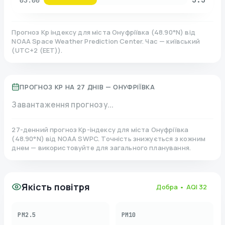
03:00
Прогноз Kp індексу для міста
Онуфріївка
(
48.90
°N)
від
NOAA Space Weather Prediction Center. Час — київський
(
UTC+2 (EET)
).
ПРОГНОЗ KP НА 27 ДНІВ —
ОНУФРІЇВКА
Завантаження прогнозу...
27-денний прогноз Kp-індексу для міста
Онуфріївка
(
48.90
°N)
від NOAA SWPC. Точність знижується з кожним
днем — використовуйте для загального планування.
Якість повітря
Добра
• AQI
32
PM2.5
PM10