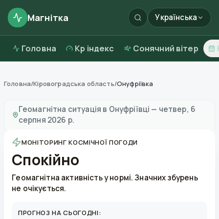
Магнітка
Українська
Головна
Kp індекс
Сонячний вітер
Головна
/
Кіровоградська область
/
Онуфріївка
Магнітні бурі в
Онуфріївці
—
погода та якість повітря
Геомагнітна ситуація в
Онуфріївці
—
четвер, 6
серпня 2026 р.
МОНІТОРИНГ КОСМІЧНОЇ ПОГОДИ
Спокійно
Геомагнітна активність у нормі. Значних збурень
не очікується.
ПРОГНОЗ НА СЬОГОДНІ: