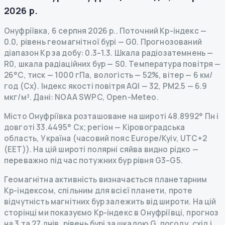
2026 р.
Онуфріївка
,
6 серпня 2026 р.
.
Поточний Kp-індекс
—
0.0
,
рівень геомагнітної бурі
— G
0
.
Прогнозований
діапазон Kp за добу: 0.3–1.3.
Шкала радіозатемнень
—
R
0
,
шкала радіаційних бур
— S
0
.
Температура повітря —
26°C, тиск — 1000 гПа, вологість — 52%, вітер — 6 км/
год (Сх).
Індекс якості повітря AQI — 32, PM2.5 — 6.9
мкг/м³.
Дані
: NOAA SWPC, Open-Meteo.
Місто Онуфріївка розташоване на широті 48.8992° Пн і
довготі 33.4495° Сх; регіон — Кіровоградська
область, Україна (часовий пояс Europe/Kyiv, UTC+2
(EET)). На цій широті полярні сяйва видно рідко —
переважно під час потужних бур рівня G3–G5.
Геомагнітна активність визначається планетарним
Kp-індексом, спільним для всієї планети, проте
відчутність магнітних бур залежить від широти. На цій
сторінці ми показуємо Kp-індекс в Онуфріївці, прогноз
на 3 та 27 днів, рівень бурі за шкалою G, погоду, схід і