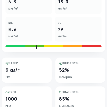
6.9
13.3
мкг/м³
мкг/м³
NO₂
O₃
0.6
79
мкг/м³
мкг/м³
ВІТЕР
ВОЛОГІСТЬ
6 км/г
52%
Сх
Помірна
ТИСК
ХМАРНІСТЬ
1000
85%
гПа
Суцільна