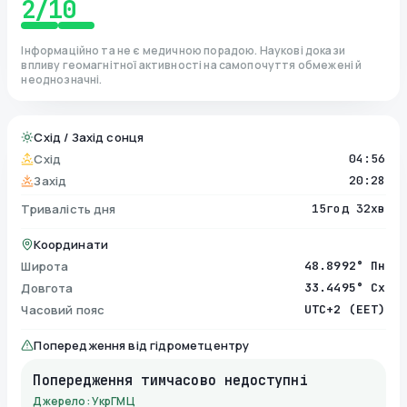
2
/10
Інформаційно та не є медичною порадою. Наукові докази
впливу геомагнітної активності на самопочуття обмежені й
неоднозначні.
Схід / Захід сонця
Схід
04:56
Захід
20:28
Тривалість дня
15год 32хв
Координати
Широта
48.8992° Пн
Довгота
33.4495° Сх
Часовий пояс
UTC+2 (EET)
Попередження від гідрометцентру
Попередження тимчасово недоступні
Джерело: УкрГМЦ