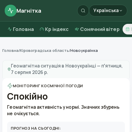
Магнітка
Українська
Головна
Kp індекс
Сонячний вітер
Головна
/
Кіровоградська область
/
Новоукраїнка
Магнітні бурі в
Новоукраїнці
—
погода та якість пові
Геомагнітна ситуація в
Новоукраїнці
—
пʼятниця,
7 серпня 2026 р.
МОНІТОРИНГ КОСМІЧНОЇ ПОГОДИ
Спокійно
Геомагнітна активність у нормі. Значних збурень
не очікується.
ПРОГНОЗ НА СЬОГОДНІ: