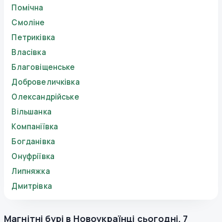
Помічна
Смоліне
Петриківка
Власівка
Благовіщенське
Добровеличківка
Олександрійське
Вільшанка
Компаніївка
Богданівка
Онуфріївка
Липняжка
Дмитрівка
Магнітні бурі в
Новоукраїнці
сьогодні
,
7