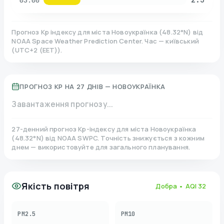
03:00
Прогноз Kp індексу для міста
Новоукраїнка
(
48.32
°N)
від
NOAA Space Weather Prediction Center. Час — київський
(
UTC+2 (EET)
).
ПРОГНОЗ KP НА 27 ДНІВ —
НОВОУКРАЇНКА
Завантаження прогнозу...
27-денний прогноз Kp-індексу для міста
Новоукраїнка
(
48.32
°N)
від NOAA SWPC. Точність знижується з кожним
днем — використовуйте для загального планування.
Якість повітря
Добра
• AQI
32
PM2.5
PM10