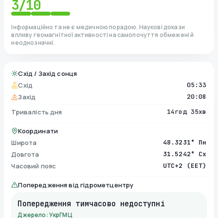
3
/10
Інформаційно та не є медичною порадою. Наукові докази
впливу геомагнітної активності на самопочуття обмежені й
неоднозначні.
Схід / Захід сонця
Схід
05:33
Захід
20:08
Тривалість дня
14год 35хв
Координати
Широта
48.3231° Пн
Довгота
31.5242° Сх
Часовий пояс
UTC+2 (EET)
Попередження від гідрометцентру
Попередження тимчасово недоступні
Джерело: УкрГМЦ