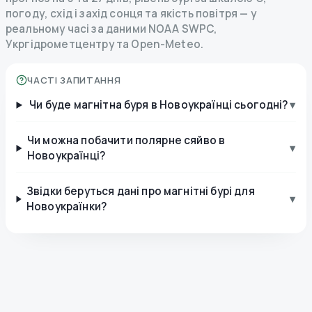
погоду, схід і захід сонця та якість повітря — у
реальному часі за даними NOAA SWPC,
Укргідрометцентру та Open-Meteo.
ЧАСТІ ЗАПИТАННЯ
Чи буде магнітна буря в Новоукраїнці сьогодні?
▾
Чи можна побачити полярне сяйво в
▾
Новоукраїнці?
Звідки беруться дані про магнітні бурі для
▾
Новоукраїнки?