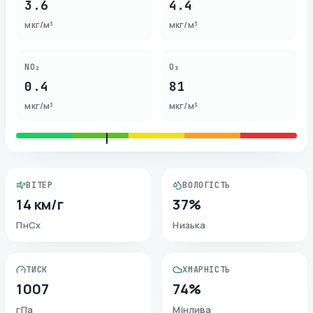
3.6
4.4
мкг/м³
мкг/м³
NO₂
O₃
0.4
81
мкг/м³
мкг/м³
ВІТЕР
ВОЛОГІСТЬ
14 км/г
37%
ПнСх
Низька
ТИСК
ХМАРНІСТЬ
1007
74%
гПа
Мінлива