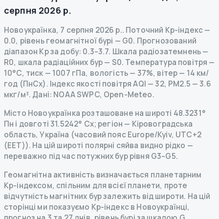
серпня 2026 р.
Новоукраїнка
,
7 серпня 2026 р.
.
Поточний Kp-індекс
—
0.0
,
рівень геомагнітної бурі
— G
0
.
Прогнозований
діапазон Kp за добу: 0.3–3.7.
Шкала радіозатемнень
—
R
0
,
шкала радіаційних бур
— S
0
.
Температура повітря —
10°C, тиск — 1007 гПа, вологість — 37%, вітер — 14 км/
год (ПнСх).
Індекс якості повітря AQI — 32, PM2.5 — 3.6
мкг/м³.
Дані
: NOAA SWPC, Open-Meteo.
Місто Новоукраїнка розташоване на широті 48.3231°
Пн і довготі 31.5242° Сх; регіон — Кіровоградська
область, Україна (часовий пояс Europe/Kyiv, UTC+2
(EET)). На цій широті полярні сяйва видно рідко —
переважно під час потужних бур рівня G3–G5.
Геомагнітна активність визначається планетарним
Kp-індексом, спільним для всієї планети, проте
відчутність магнітних бур залежить від широти. На цій
сторінці ми показуємо Kp-індекс в Новоукраїнці,
прогноз на 3 та 27 днів, рівень бурі за шкалою G,