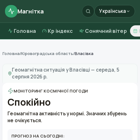
Магнітка
Українська
Головна
Kp індекс
Сонячний вітер
Головна
/
Кіровоградська область
/
Власівка
Магнітні бурі в
Власівці
—
погода та якість повітря
Геомагнітна ситуація у
Власівці
—
середа, 5
серпня 2026 р.
МОНІТОРИНГ КОСМІЧНОЇ ПОГОДИ
Спокійно
Геомагнітна активність у нормі. Значних збурень
не очікується.
ПРОГНОЗ НА СЬОГОДНІ: