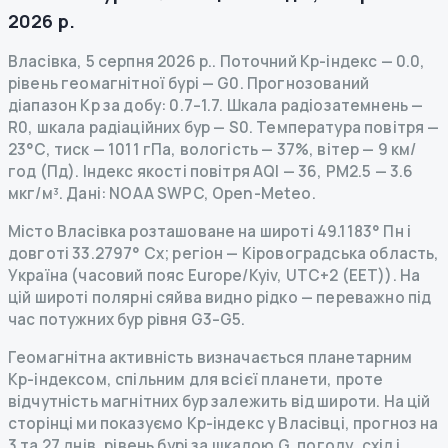
2026 р.
Власівка
,
5 серпня 2026 р.
.
Поточний Kp-індекс
—
0.0
,
рівень геомагнітної бурі
— G
0
.
Прогнозований
діапазон Kp за добу: 0.7–1.7.
Шкала радіозатемнень
—
R
0
,
шкала радіаційних бур
— S
0
.
Температура повітря —
23°C, тиск — 1011 гПа, вологість — 37%, вітер — 9 км/
год (Пд).
Індекс якості повітря AQI — 36, PM2.5 — 3.6
мкг/м³.
Дані
: NOAA SWPC, Open-Meteo.
Місто Власівка розташоване на широті 49.1183° Пн і
довготі 33.2797° Сх; регіон — Кіровоградська область,
Україна (часовий пояс Europe/Kyiv, UTC+2 (EET)). На
цій широті полярні сяйва видно рідко — переважно під
час потужних бур рівня G3–G5.
Геомагнітна активність визначається планетарним
Kp-індексом, спільним для всієї планети, проте
відчутність магнітних бур залежить від широти. На цій
сторінці ми показуємо Kp-індекс у Власівці, прогноз на
3 та 27 днів, рівень бурі за шкалою G, погоду, схід і