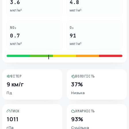
3.6
4.8
мкг/м³
мкг/м³
NO₂
O₃
0.7
91
мкг/м³
мкг/м³
ВІТЕР
ВОЛОГІСТЬ
9 км/г
37%
Пд
Низька
ТИСК
ХМАРНІСТЬ
1011
93%
гПа
Суцільна