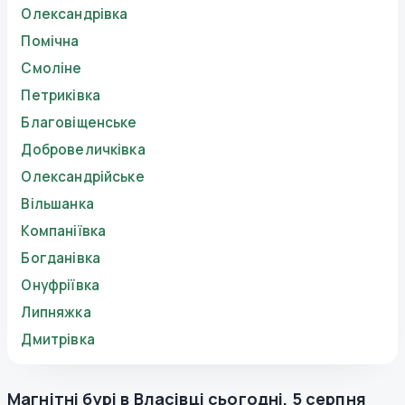
Олександрівка
Помічна
Смоліне
Петриківка
Благовіщенське
Добровеличківка
Олександрійське
Вільшанка
Компаніївка
Богданівка
Онуфріївка
Липняжка
Дмитрівка
Магнітні бурі в
Власівці
сьогодні
,
5 серпня