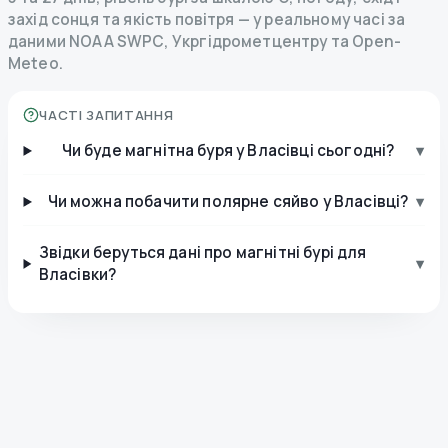
захід сонця та якість повітря — у реальному часі за
даними NOAA SWPC, Укргідрометцентру та Open-
Meteo.
ЧАСТІ ЗАПИТАННЯ
Чи буде магнітна буря у Власівці сьогодні?
▾
Чи можна побачити полярне сяйво у Власівці?
▾
Звідки беруться дані про магнітні бурі для
▾
Власівки?