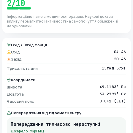
2
/10
Інформаційно та не є медичною порадою. Наукові докази
впливу геомагнітної активності на самопочуття обмежені й
неоднозначні.
Схід / Захід сонця
Схід
04:46
Захід
20:43
Тривалість дня
15год 57хв
Координати
Широта
49.1183° Пн
Довгота
33.2797° Сх
Часовий пояс
UTC+2 (EET)
Попередження від гідрометцентру
Попередження тимчасово недоступні
Джерело: УкрГМЦ