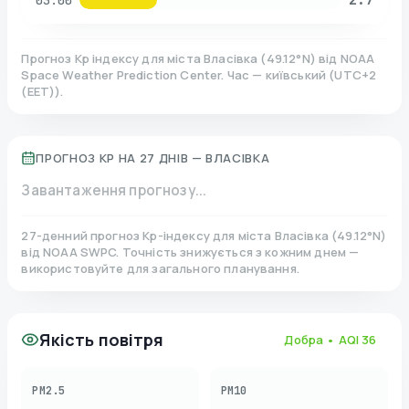
03:00
Прогноз Kp індексу для міста
Власівка
(
49.12
°N)
від NOAA
Space Weather Prediction Center. Час — київський
(
UTC+2
(EET)
).
ПРОГНОЗ KP НА 27 ДНІВ —
ВЛАСІВКА
Завантаження прогнозу...
27-денний прогноз Kp-індексу для міста
Власівка
(
49.12
°N)
від NOAA SWPC. Точність знижується з кожним днем —
використовуйте для загального планування.
Якість повітря
Добра
• AQI
36
PM2.5
PM10