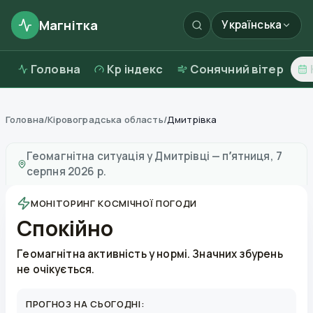
Магнітка
Українська
Головна
Kp індекс
Сонячний вітер
Головна
/
Кіровоградська область
/
Дмитрівка
Магнітні бурі в
Дмитрівці
—
погода та якість повітря
Геомагнітна ситуація у
Дмитрівці
—
пʼятниця, 7
серпня 2026 р.
МОНІТОРИНГ КОСМІЧНОЇ ПОГОДИ
Спокійно
Геомагнітна активність у нормі. Значних збурень
не очікується.
ПРОГНОЗ НА СЬОГОДНІ: