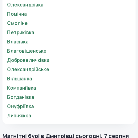
Олександрівка
Помічна
Смоліне
Петриківка
Власівка
Благовіщенське
Добровеличківка
Олександрійське
Вільшанка
Компаніївка
Богданівка
Онуфріївка
Липняжка
Магнітні бурі в
Дмитрівці
сьогодні
,
7 серпня