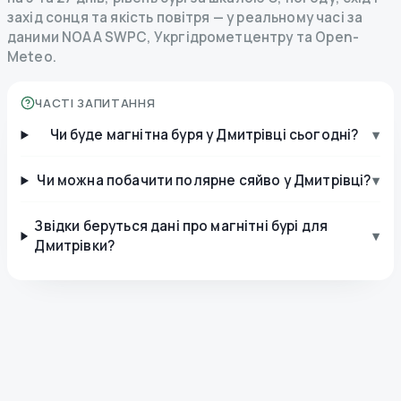
захід сонця та якість повітря — у реальному часі за
даними NOAA SWPC, Укргідрометцентру та Open-
Meteo.
ЧАСТІ ЗАПИТАННЯ
Чи буде магнітна буря у Дмитрівці сьогодні?
▾
Чи можна побачити полярне сяйво у Дмитрівці?
▾
Звідки беруться дані про магнітні бурі для
▾
Дмитрівки?