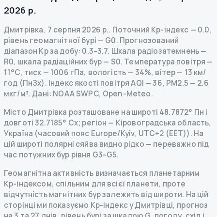
2026 р.
Дмитрівка
,
7 серпня 2026 р.
.
Поточний Kp-індекс
—
0.0
,
рівень геомагнітної бурі
— G
0
.
Прогнозований
діапазон Kp за добу: 0.3–3.7.
Шкала радіозатемнень
—
R
0
,
шкала радіаційних бур
— S
0
.
Температура повітря —
11°C, тиск — 1006 гПа, вологість — 34%, вітер — 13 км/
год (ПнЗх).
Індекс якості повітря AQI — 36, PM2.5 — 2.6
мкг/м³.
Дані
: NOAA SWPC, Open-Meteo.
Місто Дмитрівка розташоване на широті 48.7872° Пн і
довготі 32.7185° Сх; регіон — Кіровоградська область,
Україна (часовий пояс Europe/Kyiv, UTC+2 (EET)). На
цій широті полярні сяйва видно рідко — переважно під
час потужних бур рівня G3–G5.
Геомагнітна активність визначається планетарним
Kp-індексом, спільним для всієї планети, проте
відчутність магнітних бур залежить від широти. На цій
сторінці ми показуємо Kp-індекс у Дмитрівці, прогноз
на 3 та 27 днів, рівень бурі за шкалою G, погоду, схід і