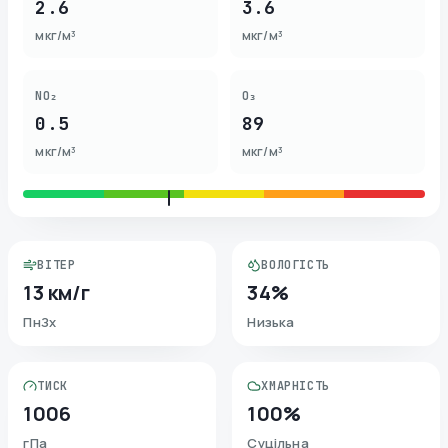
2.6
3.6
мкг/м³
мкг/м³
NO₂
O₃
0.5
89
мкг/м³
мкг/м³
ВІТЕР
ВОЛОГІСТЬ
13 км/г
34%
ПнЗх
Низька
ТИСК
ХМАРНІСТЬ
1006
100%
гПа
Суцільна