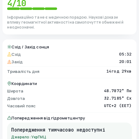
4
/10
Інформаційно та не є медичною порадою. Наукові докази
впливу геомагнітної активності на самопочуття обмежені й
неоднозначні.
Схід / Захід сонця
Схід
05:32
Захід
20:01
Тривалість дня
14год 29хв
Координати
Широта
48.7872° Пн
Довгота
32.7185° Сх
Часовий пояс
UTC+2 (EET)
Попередження від гідрометцентру
Попередження тимчасово недоступні
Джерело: УкрГМЦ