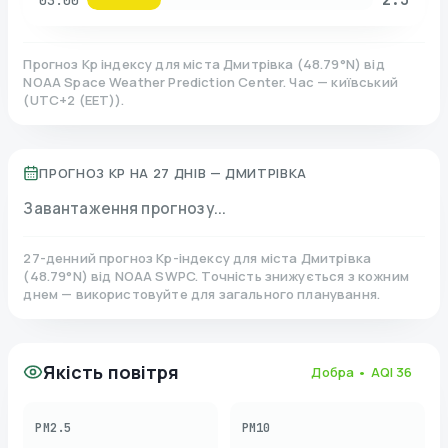
03:00
Прогноз Kp індексу для міста
Дмитрівка
(
48.79
°N)
від
NOAA Space Weather Prediction Center. Час — київський
(
UTC+2 (EET)
).
ПРОГНОЗ KP НА 27 ДНІВ —
ДМИТРІВКА
Завантаження прогнозу...
27-денний прогноз Kp-індексу для міста
Дмитрівка
(
48.79
°N)
від NOAA SWPC. Точність знижується з кожним
днем — використовуйте для загального планування.
Якість повітря
Добра
• AQI
36
PM2.5
PM10