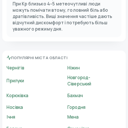
При Kp близько 4–5 метеочутливі люди
можуть помічати втому, головний біль або
дратівливість. Вищі значення частіше дають
відчутний дискомфорт і потребують більш
уважного режиму дня.
ПОПУЛЯРНІ МІСТА ОБЛАСТІ
Чернігів
Ніжин
Новгород-
Прилуки
Сіверський
Корюківка
Бахмач
Носівка
Городня
Ічня
Мена