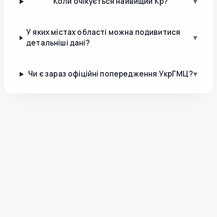
Коли очікується найвищий Kp?
▾
У яких містах області можна подивитися
▾
детальніші дані?
Чи є зараз офіційні попередження УкрГМЦ?
▾