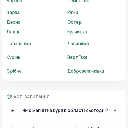
Борзна
Семенівка
Варва
Ріпки
Десна
Остер
Ладан
Куликівка
Талалаївка
Лосинівка
Курінь
Вертіївка
Срібне
Добровеличківка
ЧАСТІ ЗАПИТАННЯ
Чи є магнітна буря в області сьогодні?
▾