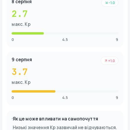
8 серпня
-1.0
2.7
макс. Kp
0
4.5
9
9 серпня
+1.0
3.7
макс. Kp
0
4.5
9
Як це може впливати на самопочуття
Низькі значення Kp зазвичай не відчуваються.