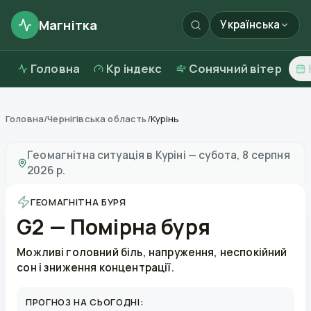
Магнітка
Українська
Головна
Kp індекс
Сонячний вітер
Головна
/
Чернігівська область
/
Курінь
Магнітні бурі в
Куріні
—
погода та якість повітря
Геомагнітна ситуація в
Куріні
—
субота, 8 серпня
2026 р.
ГЕОМАГНІТНА БУРЯ
G2 — Помірна буря
Можливі головний біль, напруження, неспокійний
сон і зниження концентрації.
ПРОГНОЗ НА СЬОГОДНІ: