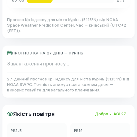
03:00
Прогноз Kp індексу для міста
Курінь
(
51.15
°N)
від NOAA
Space Weather Prediction Center. Час — київський
(
UTC+2
(EET)
).
ПРОГНОЗ KP НА 27 ДНІВ —
КУРІНЬ
Завантаження прогнозу...
27-денний прогноз Kp-індексу для міста
Курінь
(
51.15
°N)
від
NOAA SWPC. Точність знижується з кожним днем —
використовуйте для загального планування.
Якість повітря
Добра
• AQI
27
PM2.5
PM10