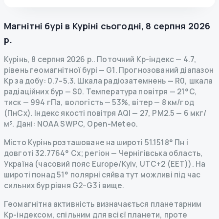
Магнітні бурі в
Куріні
сьогодні
,
8 серпня 2026
р.
Курінь
,
8 серпня 2026 р.
.
Поточний Kp-індекс
—
4.7
,
рівень геомагнітної бурі
— G
1
.
Прогнозований діапазон
Kp за добу: 0.7–5.3.
Шкала радіозатемнень
— R
0
,
шкала
радіаційних бур
— S
0
.
Температура повітря — 21°C,
тиск — 994 гПа, вологість — 53%, вітер — 8 км/год
(ПнСх).
Індекс якості повітря AQI — 27, PM2.5 — 6 мкг/
м³.
Дані
: NOAA SWPC, Open-Meteo.
Місто Курінь розташоване на широті 51.1518° Пн і
довготі 32.7764° Сх; регіон — Чернігівська область,
Україна (часовий пояс Europe/Kyiv, UTC+2 (EET)). На
широті понад 51° полярні сяйва тут можливі під час
сильних бур рівня G2–G3 і вище.
Геомагнітна активність визначається планетарним
Kp-індексом, спільним для всієї планети, проте