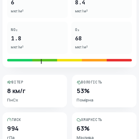
6
8.4
мкг/м³
мкг/м³
NO₂
O₃
1.8
68
мкг/м³
мкг/м³
ВІТЕР
ВОЛОГІСТЬ
8 км/г
53%
ПнСх
Помірна
ТИСК
ХМАРНІСТЬ
994
63%
гПа
Мінлива