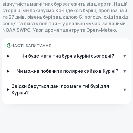
відчутність магнітних бур залежить від широти. На цій
сторінці ми показуємо Kp-індекс в Куріні, прогноз на 3
та 27 днів, рівень бурі за шкалою G, погоду, схід і захід
сонця та якість повітря — у реальному часі за даними
NOAA SWPC, Укргідрометцентру та Open-Meteo.
ЧАСТІ ЗАПИТАННЯ
Чи буде магнітна буря в Куріні сьогодні?
▾
Чи можна побачити полярне сяйво в Куріні?
▾
Звідки беруться дані про магнітні бурі для
▾
Куріня?