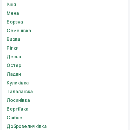
Ічня
Мена
Борзна
Семенівка
Варва
Ріпки
Десна
Остер
Ладан
Куликівка
Талалаївка
Лосинівка
Вертіївка
Срібне
Добровеличківка