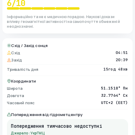
6
/10
Інформаційно та не є медичною порадою. Наукові докази
впливу геомагнітної активності на самопочуття обмежені й
неоднозначні.
Схід / Захід сонця
Схід
04:51
Захід
20:39
Тривалість дня
15год 48хв
Координати
Широта
51.1518° Пн
Довгота
32.7764° Сх
Часовий пояс
UTC+2 (EET)
Попередження від гідрометцентру
Попередження тимчасово недоступні
Джерело: УкрГМЦ