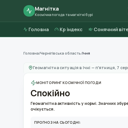
Магнітка
Космічна погода та магнітні бурі
Головна
Kp індекс
Сонячний віт
Головна
/
Чернігівська область
/
Ічня
Магнітні бурі в
Ічні
—
погода та якість повіт
Геомагнітна ситуація в
Ічні
—
пʼятниця, 7 сер
МОНІТОРИНГ КОСМІЧНОЇ ПОГОДИ
Спокійно
Геомагнітна активність у нормі. Значних збур
очікується.
ПРОГНОЗ НА СЬОГОДНІ: