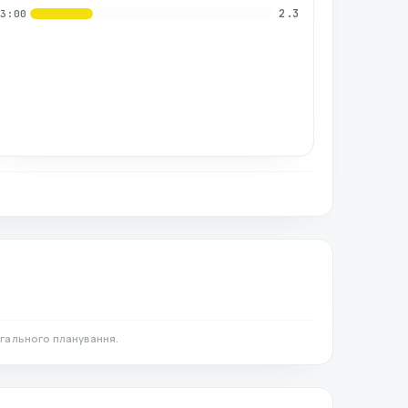
2.3
03:00
агального планування.