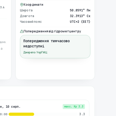
Координати
3.4
Широта
50.8591° Пн
Довгота
32.3913° Сх
Часовий пояс
UTC+2 (EET)
Попередження від гідрометцентру
Попередження тимчасово
дою.
недоступні
 й
Джерело: УкрГМЦ
пн, 10 серп.
макс. Kp
3.3
3.3
00:00