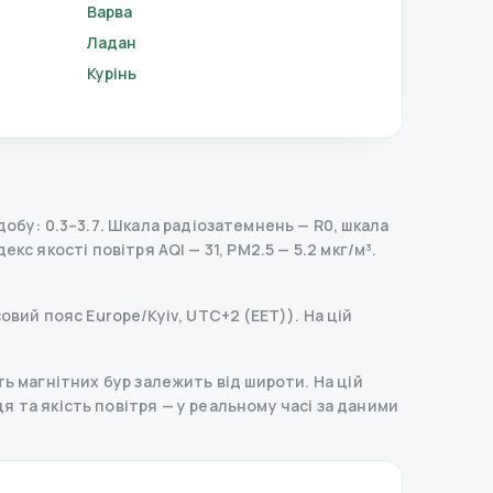
Варва
Ладан
Курінь
обу: 0.3–3.7.
Шкала радіозатемнень
— R
0
,
шкала
декс якості повітря AQI — 31, PM2.5 — 5.2 мкг/м³.
совий пояс Europe/Kyiv, UTC+2 (EET)). На цій
ь магнітних бур залежить від широти. На цій
онця та якість повітря — у реальному часі за даними