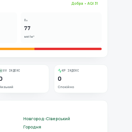
Добра
• AQI
31
O₃
77
мкг/м³
UV ІНДЕКС
KP ІНДЕКС
0
0
Низький
Спокійно
Новгород-Сіверський
Городня