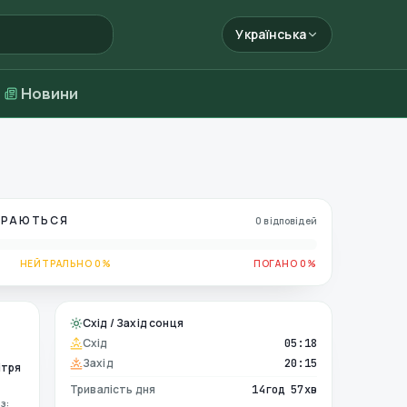
Українська
Новини
БИРАЮТЬСЯ
0 відповідей
НЕЙТРАЛЬНО 0%
ПОГАНО 0%
Схід / Захід сонця
Схід
05:18
Захід
20:15
ітря
Тривалість дня
14год 57хв
з: