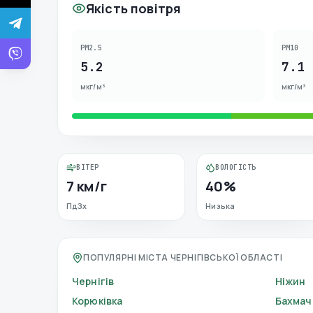
Якість повітря
PM2.5
PM10
5.2
7.1
мкг/м³
мкг/м³
ВІТЕР
ВОЛОГІСТЬ
7 км/г
40%
ПдЗх
Низька
ПОПУЛЯРНІ МІСТА ЧЕРНІГІВСЬКОЇ ОБЛАСТІ
Чернігів
Ніжин
Корюківка
Бахмач