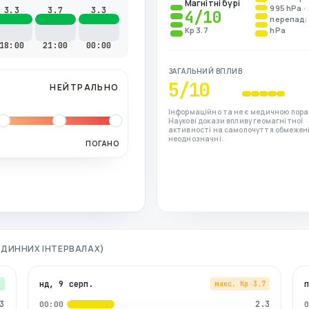
Магнітні бурі
995 hPa ·
3.3
3.7
3.3
4
/10
перепад: 
Kp 3.7
hPa
18:00
21:00
00:00
ЗАГАЛЬНИЙ ВПЛИВ
5
/10
НЕЙТРАЛЬНО
Інформаційно та не є медичною пора
Наукові докази впливу геомагнітної
активності на самопочуття обмежені
неоднозначні.
ПОГАНО
ГОДИННИХ ІНТЕРВАЛАХ)
нд, 9 серп.
3
макс. Kp
3.7
3
2.3
00:00