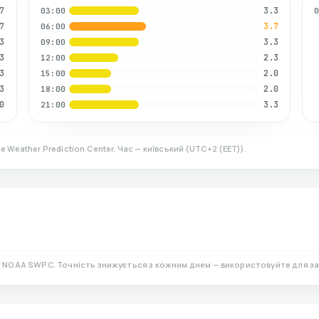
7
3.3
03:00
7
3.7
06:00
3
3.3
09:00
3
2.3
12:00
3
2.0
15:00
3
2.0
18:00
0
3.3
21:00
e Weather Prediction Center. Час — київський
(
UTC+2 (EET)
).
д NOAA SWPC. Точність знижується з кожним днем — використовуйте для з