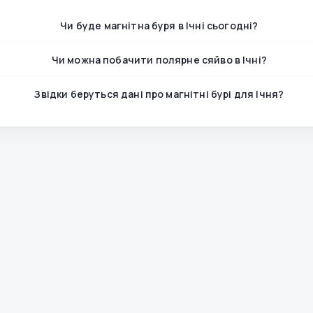
Чи буде магнітна буря в Ічні сьогодні?
Чи можна побачити полярне сяйво в Ічні?
Звідки беруться дані про магнітні бурі для Ічня?