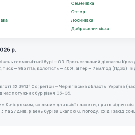
Семенівка
Остер
ївка
Лосинівка
Добровеличківка
026 р.
рівень геомагнітної бурі
— G
0
.
Прогнозований діапазон Kp за д
 тиск — 995 гПа, вологість — 40%, вітер — 7 км/год (ПдЗх).
Ін
вготі 32.3913° Сх; регіон — Чернігівська область, Україна (ча
д час потужних бур рівня G3–G5.
 Kp-індексом, спільним для всієї планети, проте відчутніст
 3 та 27 днів, рівень бурі за шкалою G, погоду, схід і захід с