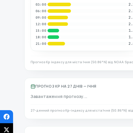
2.
03:00
2.
06:00
2.
09:00
2.
12:00
1.
15:00
1.
18:00
2.
21:00
Прогноз Kp індексу для міста
Ічня
(
50.86
°N)
від NOAA Spac
ПРОГНОЗ KP НА 27 ДНІВ —
ІЧНЯ
Завантаження прогнозу...
27-денний прогноз Kp-індексу для міста
Ічня
(
50.86
°N)
ві