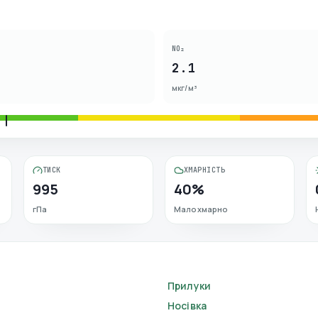
NO₂
2.1
мкг/м³
ТИСК
ХМАРНІСТЬ
995
40%
гПа
Малохмарно
Прилуки
Носівка