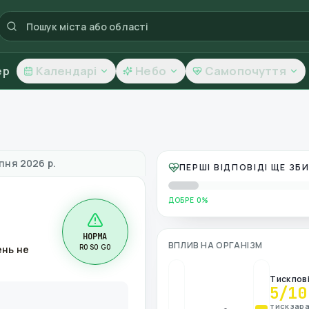
ер
Календарі
Небо
Самопочуття
ря
пня 2026 р.
ПЕРШІ ВІДПОВІДІ ЩЕ З
ДОБРЕ 0%
НОРМА
ВПЛИВ НА ОРГАНІЗМ
R0 S0 G0
ень не
Тиск пов
5
/10
тиск зара