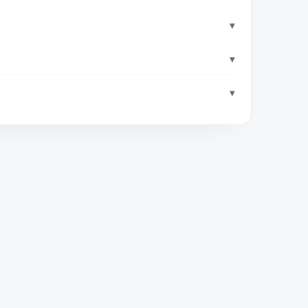
▾
▾
▾