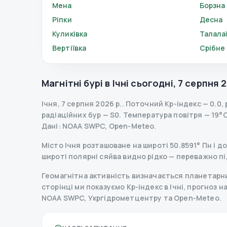
Мена
Борзна
Ріпки
Десна
Куликівка
Талала
Вертіївка
Срібне
Магнітні бурі в
Ічні
сьогодні
,
7 серпня 2
Ічня
,
7 серпня 2026 р.
.
Поточний Kp-індекс
—
0.0
,
радіаційних бур
— S
0
.
Температура повітря — 19°C,
Дані
: NOAA SWPC, Open-Meteo.
Місто Ічня розташоване на широті 50.8591° Пн і до
широті полярні сяйва видно рідко — переважно пі
Геомагнітна активність визначається планетарним
сторінці ми показуємо Kp-індекс в Ічні, прогноз на
NOAA SWPC, Укргідрометцентру та Open-Meteo.