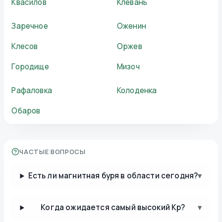
Квасилов
Клевань
Заречное
Оженин
Клесов
Оржев
Городище
Мизоч
Рафаловка
Колоденка
Обаров
ЧАСТЫЕ ВОПРОСЫ
Есть ли магнитная буря в области сегодня?
▾
Когда ожидается самый высокий Kp?
▾