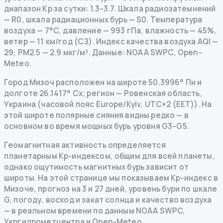
диапазон Kp за сутки: 1.3–3.7.
Шкала радиозатемнений
— R
0
,
шкала радиационных бурь
— S
0
.
Температура
воздуха — 7°C, давление — 993 гПа, влажность — 45%,
ветер — 11 км/год (СЗ).
Индекс качества воздуха AQI —
29, PM2.5 — 2.9 мкг/м³.
Данные
: NOAA SWPC, Open-
Meteo.
Город Мизоч расположен на широте 50.3996° Пн и
долготе 26.1417° Сх; регион — Ровенская область,
Украина (часовой пояс Europe/Kyiv, UTC+2 (EET)). На
этой широте полярные сияния видны редко — в
основном во время мощных бурь уровня G3–G5.
Геомагнитная активность определяется
планетарным Kp-индексом, общим для всей планеты,
однако ощутимость магнитных бурь зависит от
широты. На этой странице мы показываем Kp-индекс в
Мизоче, прогноз на 3 и 27 дней, уровень бури по шкале
G, погоду, восход и закат солнца и качество воздуха
— в реальном времени по данным NOAA SWPC,
Укргидрометцентра и Open-Meteo.