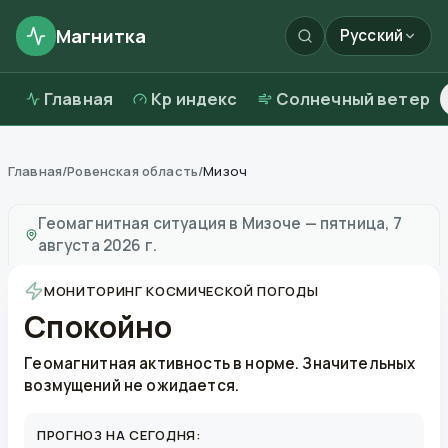
Магнитка
Русский
Главная
Kp индекс
Солнечный ветер
Главная
/
Ровенская область
/
Мизоч
Магнитные бури в
Мизоче
—
погода и качество возд
Геомагнитная ситуация в
Мизоче
—
пятница, 7
августа 2026 г.
МОНИТОРИНГ КОСМИЧЕСКОЙ ПОГОДЫ
Спокойно
Геомагнитная активность в норме. Значительных
возмущений не ожидается.
ПРОГНОЗ НА СЕГОДНЯ: