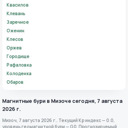
Квасилов
Клевань
Заречное
Оженин
Клесов
Оржев
Городище
Рафаловка
Колоденка
Обаров
Магнитные бури в
Мизоче
сегодня
,
7 августа
2026 г.
Мизоч
,
7 августа 2026 г.
.
Текущий Kp индекс
—
0.0
,
уровень геомагнитной бури
— G
0
.
Прогнозируемый