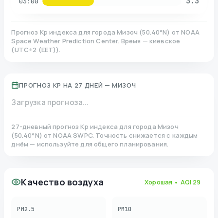
3.3
03:00
Прогноз Kp индекса для города
Мизоч
(
50.40
°N)
от NOAA
Space Weather Prediction Center. Время — киевское
(
UTC+2 (EET)
).
ПРОГНОЗ KP НА 27 ДНЕЙ —
МИЗОЧ
Загрузка прогноза...
27-дневный прогноз Kp индекса для города
Мизоч
(
50.40
°N)
от NOAA SWPC. Точность снижается с каждым
днём — используйте для общего планирования.
Качество воздуха
Хорошая
• AQI
29
PM2.5
PM10