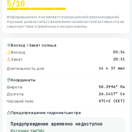
5
/10
Информационно и не является медицинской рекомендацией.
Научные доказательства влияния геомагнитной активности на
самочувствие ограничены и неоднозначны.
Восход / Закат солнца
Восход
05:54
Закат
20:31
Длительность дня
14 ч 37 мин
Координаты
Широта
50.3996° Пн
Долгота
26.1417° Сх
Часовой пояс
UTC+2 (EET)
Предупреждение гидрометцентра
Предупреждение временно недоступно
Источник: УкрГМЦ