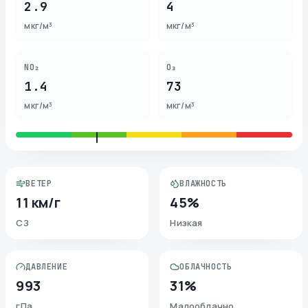
2.9
4
мкг/м³
мкг/м³
NO₂
O₃
1.4
73
мкг/м³
мкг/м³
ВЕТЕР
ВЛАЖНОСТЬ
11 км/г
45%
СЗ
Низкая
ДАВЛЕНИЕ
ОБЛАЧНОСТЬ
993
31%
гПа
Малооблачно