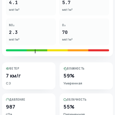
4.1
5.7
мкг/м³
мкг/м³
NO₂
O₃
2.3
70
мкг/м³
мкг/м³
ВЕТЕР
ВЛАЖНОСТЬ
7 км/г
59%
СЗ
Умеренная
ДАВЛЕНИЕ
ОБЛАЧНОСТЬ
987
55%
гПа
Переменная