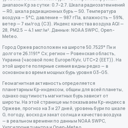
диапазон Kp за сутки: 0.7–2.7.
Шкала радиозатемнений
— R
0
,
шкала радиационных бурь
— S
0
.
Температура
воздуха — 5°C, давление — 987 гПа, влажность — 59%,
ветер — 7 км/год (СЗ).
Индекс качества воздуха AQI —
28, PM2.5 — 4.1 мкг/м³.
Данные
: NOAA SWPC, Open-
Meteo.
Город Оржев расположен на широте 50.7523° Пн и
долготе 26.1191° Сх; регион — Ровенская область,
Украина (часовой пояс Europe/Kyiv, UTC+2 (EET)). На
этой широте полярные сияния видны редко — в
основном во время мощных бурь уровня G3–G5.
Геомагнитная активность определяется
планетарным Kp-индексом, общим для всей планеты,
однако ощутимость магнитных бурь зависит от
широты. На этой странице мы показываем Kp-индекс в
Оржеве, прогноз на 3 и 27 дней, уровень бури по шкале
G, погоду, восход и закат солнца и качество воздуха
— в реальном времени по данным NOAA SWPC,
Укргидрометцентра и Open-Meteo.