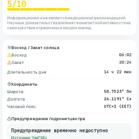
5
/10
Информационно и не является медицинской рекомендацией.
Научные доказательства влияния геомагнитной активности на
самочувствие ограничены и неоднозначны.
Восход / Закат солнца
Восход
06:02
Закат
20:24
Длительность дня
14 ч 22 мин
Координаты
Широта
50.7523° Пн
Долгота
26.1191° Сх
Часовой пояс
UTC+2 (EET)
Предупреждение гидрометцентра
Предупреждение временно недоступно
Источник: УкрГМЦ