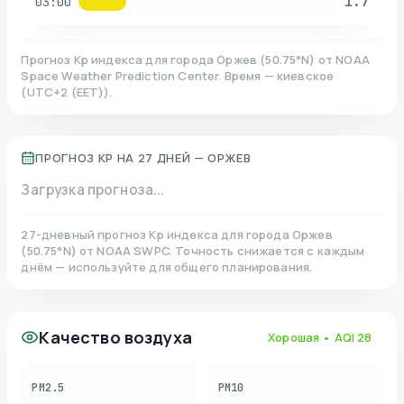
1.7
03:00
Прогноз Kp индекса для города
Оржев
(
50.75
°N)
от NOAA
Space Weather Prediction Center. Время — киевское
(
UTC+2 (EET)
).
ПРОГНОЗ KP НА 27 ДНЕЙ —
ОРЖЕВ
Загрузка прогноза...
27-дневный прогноз Kp индекса для города
Оржев
(
50.75
°N)
от NOAA SWPC. Точность снижается с каждым
днём — используйте для общего планирования.
Качество воздуха
Хорошая
• AQI
28
PM2.5
PM10