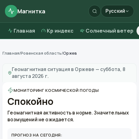
Магнитка
Русский
Главная
Kp индекс
Солнечный ветер
Главная
/
Ровенская область
/
Оржев
Магнитные бури в
Оржеве
—
погода и качество возд
Геомагнитная ситуация в
Оржеве
—
суббота, 8
августа 2026 г.
МОНИТОРИНГ КОСМИЧЕСКОЙ ПОГОДЫ
Спокойно
Геомагнитная активность в норме. Значительных
возмущений не ожидается.
ПРОГНОЗ НА СЕГОДНЯ: