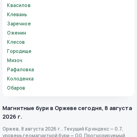
Квасилов
Клевань
Заречное
Оженин
Клесов
Городище
Мизоч
Рафаловка
Колоденка
Обаров
Магнитные бури в
Оржеве
сегодня
,
8 августа
2026 г.
Оржев
,
8 августа 2026 г.
.
Текущий Kp индекс
—
0.7
,
уровень геомагнитной бури
— G
0
.
Прогнозируемый