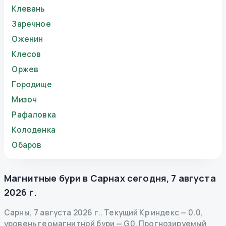
Клевань
Заречное
Оженин
Клесов
Оржев
Городище
Мизоч
Рафаловка
Колоденка
Обаров
Магнитные бури в
Сарнах
сегодня
,
7 августа
2026 г.
Сарны
,
7 августа 2026 г.
.
Текущий Kp индекс
—
0.0
,
уровень геомагнитной бури
— G
0
.
Прогнозируемый