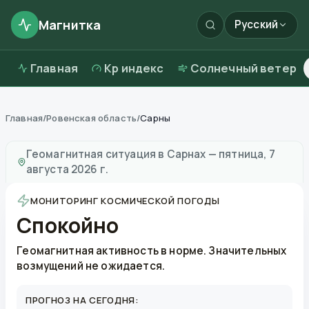
Магнитка
Русский
Главная
Kp индекс
Солнечный ветер
Главная
/
Ровенская область
/
Сарны
Магнитные бури в
Сарнах
—
погода и качество возд
Геомагнитная ситуация в
Сарнах
—
пятница, 7
августа 2026 г.
МОНИТОРИНГ КОСМИЧЕСКОЙ ПОГОДЫ
Спокойно
Геомагнитная активность в норме. Значительных
возмущений не ожидается.
ПРОГНОЗ НА СЕГОДНЯ: