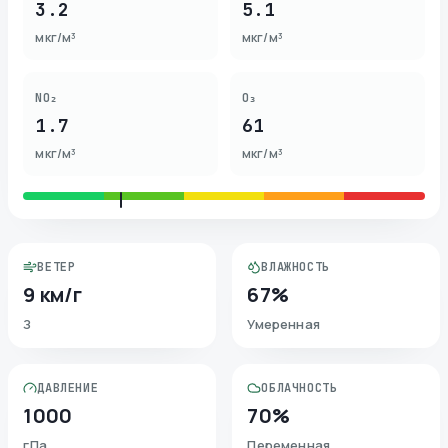
3.2
5.1
мкг/м³
мкг/м³
NO₂
O₃
1.7
61
мкг/м³
мкг/м³
ВЕТЕР
ВЛАЖНОСТЬ
9 км/г
67%
З
Умеренная
ДАВЛЕНИЕ
ОБЛАЧНОСТЬ
1000
70%
гПа
Переменная