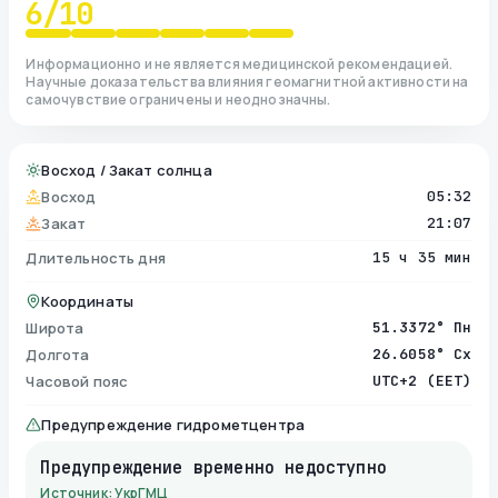
6
/10
Информационно и не является медицинской рекомендацией.
Научные доказательства влияния геомагнитной активности на
самочувствие ограничены и неоднозначны.
Восход / Закат солнца
Восход
05:32
Закат
21:07
Длительность дня
15 ч 35 мин
Координаты
Широта
51.3372° Пн
Долгота
26.6058° Сх
Часовой пояс
UTC+2 (EET)
Предупреждение гидрометцентра
Предупреждение временно недоступно
Источник: УкрГМЦ