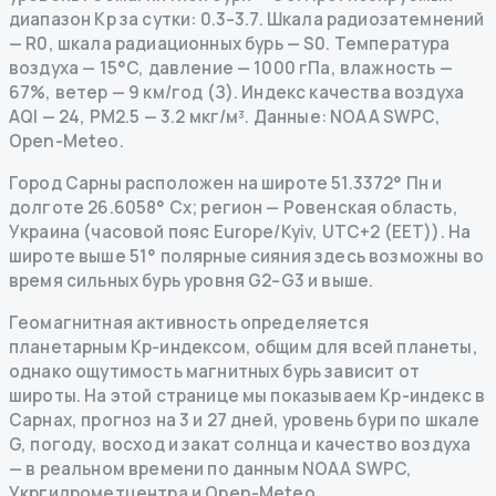
диапазон Kp за сутки: 0.3–3.7.
Шкала радиозатемнений
— R
0
,
шкала радиационных бурь
— S
0
.
Температура
воздуха — 15°C, давление — 1000 гПа, влажность —
67%, ветер — 9 км/год (З).
Индекс качества воздуха
AQI — 24, PM2.5 — 3.2 мкг/м³.
Данные
: NOAA SWPC,
Open-Meteo.
Город Сарны расположен на широте 51.3372° Пн и
долготе 26.6058° Сх; регион — Ровенская область,
Украина (часовой пояс Europe/Kyiv, UTC+2 (EET)). На
широте выше 51° полярные сияния здесь возможны во
время сильных бурь уровня G2–G3 и выше.
Геомагнитная активность определяется
планетарным Kp-индексом, общим для всей планеты,
однако ощутимость магнитных бурь зависит от
широты. На этой странице мы показываем Kp-индекс в
Сарнах, прогноз на 3 и 27 дней, уровень бури по шкале
G, погоду, восход и закат солнца и качество воздуха
— в реальном времени по данным NOAA SWPC,
Укргидрометцентра и Open-Meteo.