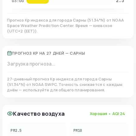
2.3
03:00
Прогноз Kp индекса для города
Сарны
(
51.34
°N)
от NOAA
Space Weather Prediction Center. Время — киевское
(
UTC+2 (EET)
).
ПРОГНОЗ KP НА 27 ДНЕЙ —
САРНЫ
Загрузка прогноза...
27-дневный прогноз Kp индекса для города
Сарны
(
51.34
°N)
от NOAA SWPC. Точность снижается с каждым
днём — используйте для общего планирования.
Качество воздуха
Хорошая
• AQI
24
PM2.5
PM10