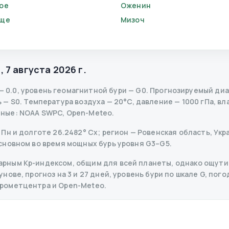
ое
Оженин
ище
Мизоч
я
,
7 августа 2026 г.
—
0.0
,
уровень геомагнитной бури
— G
0
.
Прогнозируемый диапа
ь
— S
0
.
Температура воздуха — 20°C, давление — 1000 гПа, вла
нные
: NOAA SWPC, Open-Meteo.
н и долготе 26.2482° Сх; регион — Ровенская область, Укра
сновном во время мощных бурь уровня G3–G5.
рным Kp-индексом, общим для всей планеты, однако ощутим
ове, прогноз на 3 и 27 дней, уровень бури по шкале G, погод
дрометцентра и Open-Meteo.