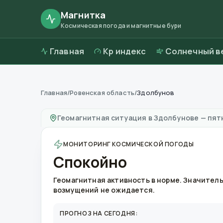
Магнитка
Космическая погода и магнитные бури
Главная
Kp индекс
Солнечный в
Главная
/
Ровенская область
/
Здолбунов
Магнитные бури в
Здолбунове
—
погода и 
Геомагнитная ситуация в
Здолбунове
—
пятн
МОНИТОРИНГ КОСМИЧЕСКОЙ ПОГОДЫ
Спокойно
Геомагнитная активность в норме. Значител
возмущений не ожидается.
ПРОГНОЗ НА СЕГОДНЯ: