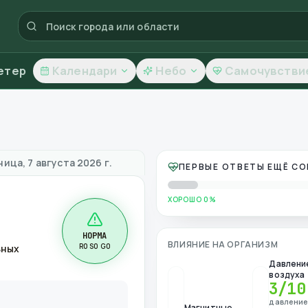
етер
Календари
Небо
Самочувстви
качество воздуха
ица, 7 августа 2026 г.
ПЕРВЫЕ ОТВЕТЫ ЕЩЁ С
ХОРОШО 0%
НОРМА
ВЛИЯНИЕ НА ОРГАНИЗМ
R0 S0 G0
ьных
Давлени
воздуха
3
/10
давлени
Магнитные