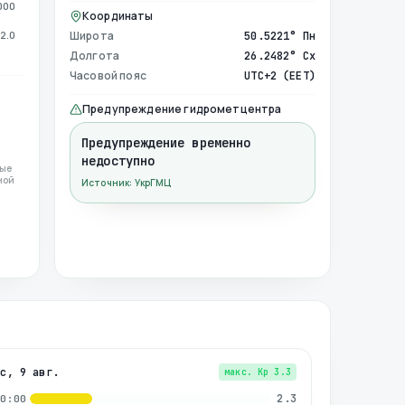
000
Координаты
2.0
Широта
50.5221° Пн
Долгота
26.2482° Сх
Часовой пояс
UTC+2 (EET)
Предупреждение гидрометцентра
Предупреждение временно
недоступно
ные
ной
Источник: УкрГМЦ
вс, 9 авг.
макс. Kp
3.3
2.3
00:00