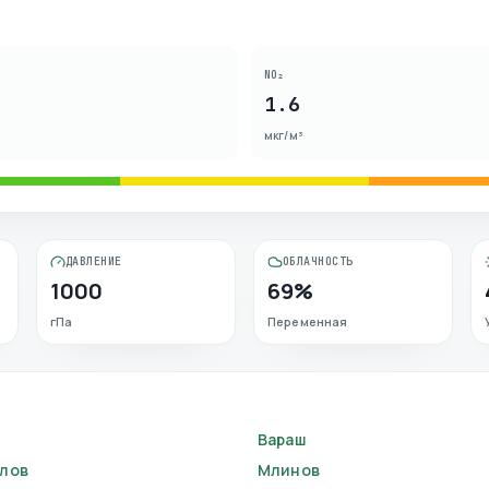
NO₂
1.6
мкг/м³
ДАВЛЕНИЕ
ОБЛАЧНОСТЬ
1000
69%
гПа
Переменная
Вараш
лов
Млинов