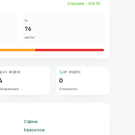
Хорошая
• AQI
30
O₃
76
мкг/м³
UV ИНДЕКС
KP ИНДЕКС
4
0
Умеренный
Спокойно
Сарны
Квасилов