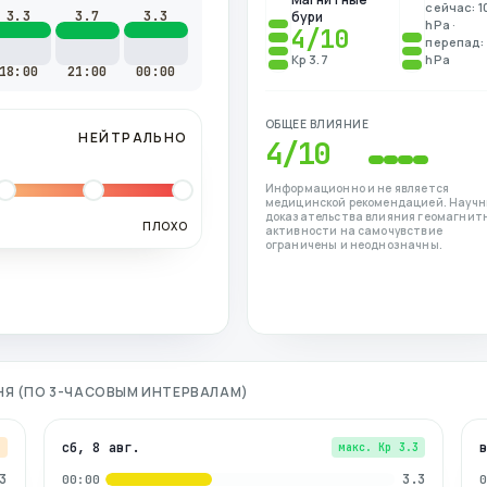
сейчас: 1
3.3
3.7
3.3
бури
hPa ·
4
/10
перепад: 
Kp 3.7
hPa
18:00
21:00
00:00
ОБЩЕЕ ВЛИЯНИЕ
НЕЙТРАЛЬНО
4
/10
Информационно и не является
медицинской рекомендацией. Науч
доказательства влияния геомагнит
ПЛОХО
активности на самочувствие
ограничены и неоднозначны.
ДНЯ (ПО 3-ЧАСОВЫМ ИНТЕРВАЛАМ)
сб, 8 авг.
7
макс. Kp
3.3
3
3.3
00:00