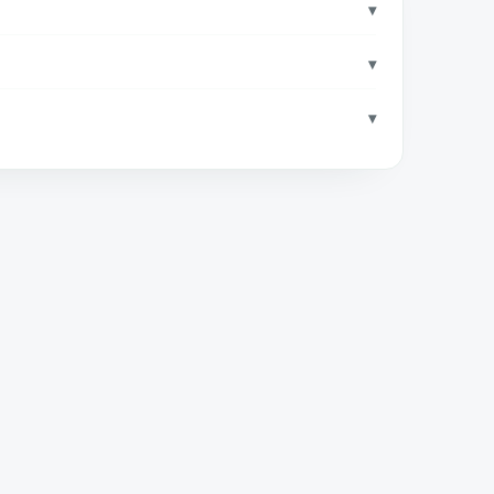
▾
▾
▾