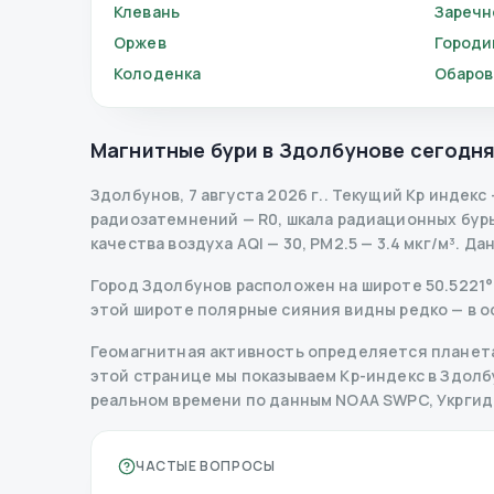
Клевань
Заречн
Оржев
Город
Колоденка
Обаров
Магнитные бури в
Здолбунове
сегодн
Здолбунов
,
7 августа 2026 г.
.
Текущий Kp индекс
радиозатемнений
— R
0
,
шкала радиационных бур
качества воздуха AQI — 30, PM2.5 — 3.4 мкг/м³.
Да
Город Здолбунов расположен на широте 50.5221° П
этой широте полярные сияния видны редко — в о
Геомагнитная активность определяется планета
этой странице мы показываем Kp-индекс в Здолбун
реальном времени по данным NOAA SWPC, Укрги
ЧАСТЫЕ ВОПРОСЫ