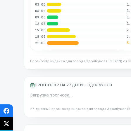
1.
03:00
1.
06:00
1.
09:00
1.
12:00
2.
15:00
3.
18:00
3.
21:00
Прогноз Kp индекса для города
Здолбунов
(
50.52
°N)
от N
ПРОГНОЗ KP НА 27 ДНЕЙ —
ЗДОЛБУНОВ
Загрузка прогноза...
27-дневный прогноз Kp индекса для города
Здолбунов
(
5