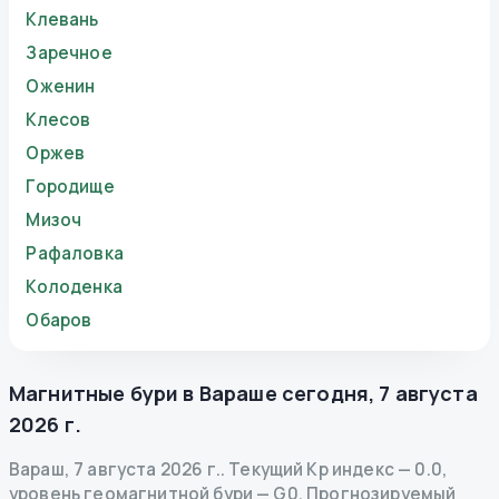
Клевань
Заречное
Оженин
Клесов
Оржев
Городище
Мизоч
Рафаловка
Колоденка
Обаров
Магнитные бури в
Вараше
сегодня
,
7 августа
2026 г.
Вараш
,
7 августа 2026 г.
.
Текущий Kp индекс
—
0.0
,
уровень геомагнитной бури
— G
0
.
Прогнозируемый