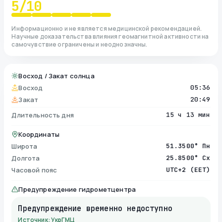
5
/10
Информационно и не является медицинской рекомендацией.
Научные доказательства влияния геомагнитной активности на
самочувствие ограничены и неоднозначны.
Восход / Закат солнца
Восход
05:36
Закат
20:49
Длительность дня
15 ч 13 мин
Координаты
Широта
51.3500° Пн
Долгота
25.8500° Сх
Часовой пояс
UTC+2 (EET)
Предупреждение гидрометцентра
Предупреждение временно недоступно
Источник: УкрГМЦ