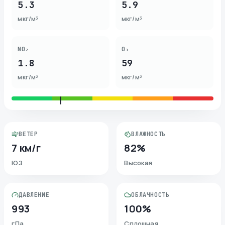
5.3
5.9
мкг/м³
мкг/м³
NO₂
O₃
1.8
59
мкг/м³
мкг/м³
ВЕТЕР
ВЛАЖНОСТЬ
7 км/г
82%
ЮЗ
Высокая
ДАВЛЕНИЕ
ОБЛАЧНОСТЬ
993
100%
гПа
Сплошная