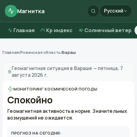
Магнитка
Русский
Главная
Kp индекс
Солнечный ветер
Главная
/
Ровенская область
/
Вараш
Магнитные бури в
Вараше
—
погода и качество возд
Геомагнитная ситуация в
Вараше
—
пятница, 7
августа 2026 г.
МОНИТОРИНГ КОСМИЧЕСКОЙ ПОГОДЫ
Спокойно
Геомагнитная активность в норме. Значительных
возмущений не ожидается.
ПРОГНОЗ НА СЕГОДНЯ: