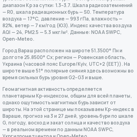
диапазон Kp за сутки: 1.3–3.7.
Шкала радиозатемнений
— R
0
,
шкала радиационных бурь
— S
0
.
Температура
воздуха — 17°C, давление — 993 гПа, влажность —
82%, ветер — 7 км/год (ЮЗ).
Индекс качества воздуха
AQI — 24, PM2.5 — 5.3 мкг/м³.
Данные
: NOAA SWPC,
Open-Meteo.
Город Вараш расположен на широте 51.3500° Пн и
долготе 25.8500° Сх; регион — Ровенская область,
Украина (часовой пояс Europe/Kyiv, UTC+2 (EET)). На
широте выше 51° полярные сияния здесь возможны во
время сильных бурь уровня G2–G3 и выше.
Геомагнитная активность определяется
планетарным Kp-индексом, общим для всей планеты,
однако ощутимость магнитных бурь зависит от
широты. На этой странице мы показываем Kp-индекс в
Вараше, прогноз на 3 и 27 дней, уровень бури по шкале
G, погоду, восход и закат солнца и качество воздуха
— в реальном времени по данным NOAA SWPC,
Укргидрометцентра и Open-Meteo.