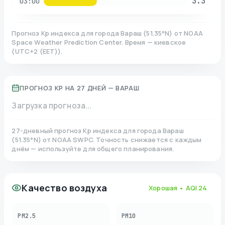
3.3
03:00
Прогноз Kp индекса для города
Вараш
(
51.35
°N)
от NOAA
Space Weather Prediction Center. Время — киевское
(
UTC+2 (EET)
).
ПРОГНОЗ KP НА 27 ДНЕЙ —
ВАРАШ
Загрузка прогноза...
27-дневный прогноз Kp индекса для города
Вараш
(
51.35
°N)
от NOAA SWPC. Точность снижается с каждым
днём — используйте для общего планирования.
Качество воздуха
Хорошая
• AQI
24
PM2.5
PM10