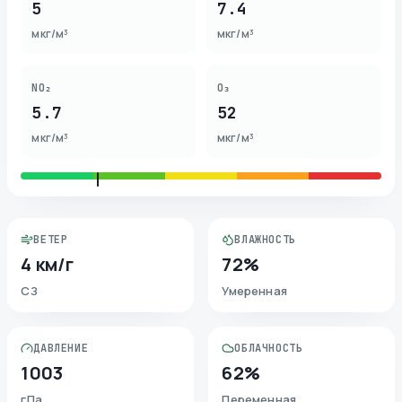
5
7.4
мкг/м³
мкг/м³
NO₂
O₃
5.7
52
мкг/м³
мкг/м³
ВЕТЕР
ВЛАЖНОСТЬ
4 км/г
72%
СЗ
Умеренная
ДАВЛЕНИЕ
ОБЛАЧНОСТЬ
1003
62%
гПа
Переменная