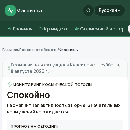
Магнитка
Русский
Главная
Kp индекс
Солнечный ветер
Главная
/
Ровенская область
/
Квасилов
Магнитные бури в
Квасилове
—
погода и качество в
Геомагнитная ситуация в
Квасилове
—
суббота,
8 августа 2026 г.
МОНИТОРИНГ КОСМИЧЕСКОЙ ПОГОДЫ
Спокойно
Геомагнитная активность в норме. Значительных
возмущений не ожидается.
ПРОГНОЗ НА СЕГОДНЯ: