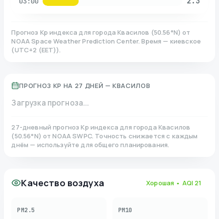
2.3
03:00
Прогноз Kp индекса для города
Квасилов
(
50.56
°N)
от
NOAA Space Weather Prediction Center. Время — киевское
(
UTC+2 (EET)
).
ПРОГНОЗ KP НА 27 ДНЕЙ —
КВАСИЛОВ
Загрузка прогноза...
27-дневный прогноз Kp индекса для города
Квасилов
(
50.56
°N)
от NOAA SWPC. Точность снижается с каждым
днём — используйте для общего планирования.
Качество воздуха
Хорошая
• AQI
21
PM2.5
PM10