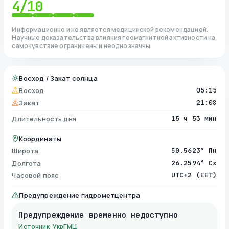
4
/10
Информационно и не является медицинской рекомендацией.
Научные доказательства влияния геомагнитной активности на
самочувствие ограничены и неоднозначны.
Восход / Закат солнца
Восход
05:15
Закат
21:08
Длительность дня
15 ч 53 мин
Координаты
Широта
50.5623° Пн
Долгота
26.2594° Сх
Часовой пояс
UTC+2 (EET)
Предупреждение гидрометцентра
Предупреждение временно недоступно
Источник: УкрГМЦ