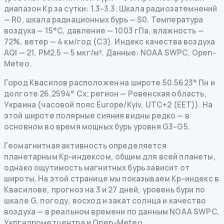
диапазон Kp за сутки: 1.3–3.3.
Шкала радиозатемнений
— R
0
,
шкала радиационных бурь
— S
0
.
Температура
воздуха — 15°C, давление — 1003 гПа, влажность —
72%, ветер — 4 км/год (СЗ).
Индекс качества воздуха
AQI — 21, PM2.5 — 5 мкг/м³.
Данные
: NOAA SWPC, Open-
Meteo.
Город Квасилов расположен на широте 50.5623° Пн и
долготе 26.2594° Сх; регион — Ровенская область,
Украина (часовой пояс Europe/Kyiv, UTC+2 (EET)). На
этой широте полярные сияния видны редко — в
основном во время мощных бурь уровня G3–G5.
Геомагнитная активность определяется
планетарным Kp-индексом, общим для всей планеты,
однако ощутимость магнитных бурь зависит от
широты. На этой странице мы показываем Kp-индекс в
Квасилове, прогноз на 3 и 27 дней, уровень бури по
шкале G, погоду, восход и закат солнца и качество
воздуха — в реальном времени по данным NOAA SWPC,
Укргидрометцентра и Open-Meteo.