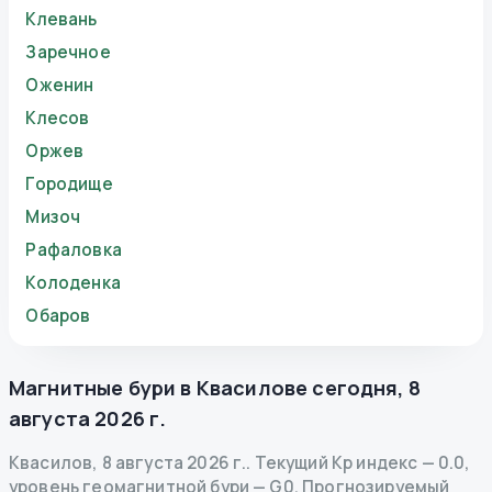
Клевань
Заречное
Оженин
Клесов
Оржев
Городище
Мизоч
Рафаловка
Колоденка
Обаров
Магнитные бури в
Квасилове
сегодня
,
8
августа 2026 г.
Квасилов
,
8 августа 2026 г.
.
Текущий Kp индекс
—
0.0
,
уровень геомагнитной бури
— G
0
.
Прогнозируемый