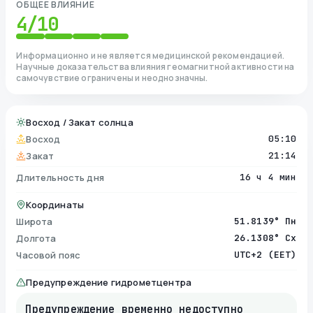
ОБЩЕЕ ВЛИЯНИЕ
4
/10
Информационно и не является медицинской рекомендацией.
Научные доказательства влияния геомагнитной активности на
самочувствие ограничены и неоднозначны.
Восход / Закат солнца
Восход
05:10
Закат
21:14
Длительность дня
16 ч 4 мин
Координаты
Широта
51.8139° Пн
Долгота
26.1308° Сх
Часовой пояс
UTC+2 (EET)
Предупреждение гидрометцентра
Предупреждение временно недоступно