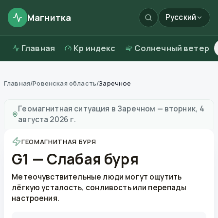
Магнитка
Русский
Главная
Kp индекс
Солнечный ветер
Главная
/
Ровенская область
/
Заречное
Магнитные бури в
Заречном
—
погода и качество во
Геомагнитная ситуация в
Заречном
—
вторник, 4
августа 2026 г.
ГЕОМАГНИТНАЯ БУРЯ
G1 — Слабая буря
Метеочувствительные люди могут ощутить
лёгкую усталость, сонливость или перепады
настроения.