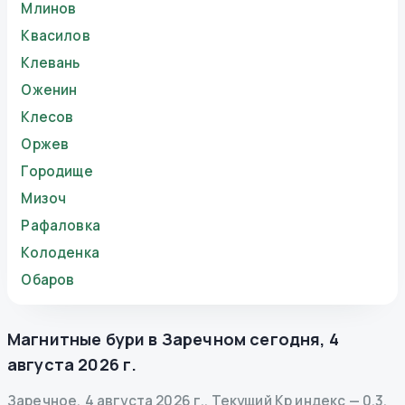
Млинов
Квасилов
Клевань
Оженин
Клесов
Оржев
Городище
Мизоч
Рафаловка
Колоденка
Обаров
Магнитные бури в
Заречном
сегодня
,
4
августа 2026 г.
Заречное
,
4 августа 2026 г.
.
Текущий Kp индекс
—
0.3
,