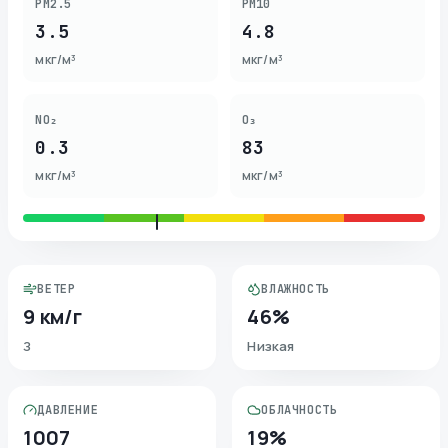
PM2.5
PM10
3.5
4.8
мкг/м³
мкг/м³
NO₂
O₃
0.3
83
мкг/м³
мкг/м³
ВЕТЕР
ВЛАЖНОСТЬ
9 км/г
46%
З
Низкая
ДАВЛЕНИЕ
ОБЛАЧНОСТЬ
1007
19%