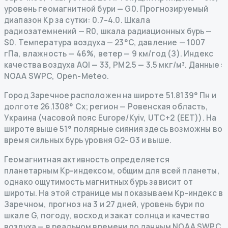
уровень геомагнитной бури
— G
0
.
Прогнозируемый
диапазон Kp за сутки: 0.7–4.0.
Шкала
радиозатемнений
— R
0
,
шкала радиационных бурь
—
S
0
.
Температура воздуха — 23°C, давление — 1007
гПа, влажность — 46%, ветер — 9 км/год (З).
Индекс
качества воздуха AQI — 33, PM2.5 — 3.5 мкг/м³.
Данные
:
NOAA SWPC, Open-Meteo.
Город Заречное расположен на широте 51.8139° Пн и
долготе 26.1308° Сх; регион — Ровенская область,
Украина (часовой пояс Europe/Kyiv, UTC+2 (EET)). На
широте выше 51° полярные сияния здесь возможны во
время сильных бурь уровня G2–G3 и выше.
Геомагнитная активность определяется
планетарным Kp-индексом, общим для всей планеты,
однако ощутимость магнитных бурь зависит от
широты. На этой странице мы показываем Kp-индекс в
Заречном, прогноз на 3 и 27 дней, уровень бури по
шкале G, погоду, восход и закат солнца и качество
воздуха — в реальном времени по данным NOAA SWPC,