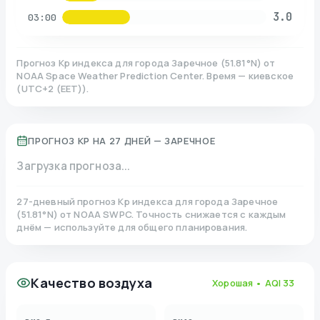
3.0
03:00
Прогноз Kp индекса для города
Заречное
(
51.81
°N)
от
NOAA Space Weather Prediction Center. Время — киевское
(
UTC+2 (EET)
).
ПРОГНОЗ KP НА 27 ДНЕЙ —
ЗАРЕЧНОЕ
Загрузка прогноза...
27-дневный прогноз Kp индекса для города
Заречное
(
51.81
°N)
от NOAA SWPC. Точность снижается с каждым
днём — используйте для общего планирования.
Качество воздуха
Хорошая
• AQI
33