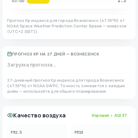
2.3
03:00
Прогноз Kp индекса для города
Вознесенск
(
47.55
°N)
от
NOAA Space Weather Prediction Center. Время — киевское
(
UTC+2 (EET)
).
ПРОГНОЗ KP НА 27 ДНЕЙ —
ВОЗНЕСЕНСК
Загрузка прогноза...
27-дневный прогноз Kp индекса для города
Вознесенск
(
47.55
°N)
от NOAA SWPC. Точность снижается с каждым
днём — используйте для общего планирования.
Качество воздуха
Хорошая
• AQI
37
PM2.5
PM10