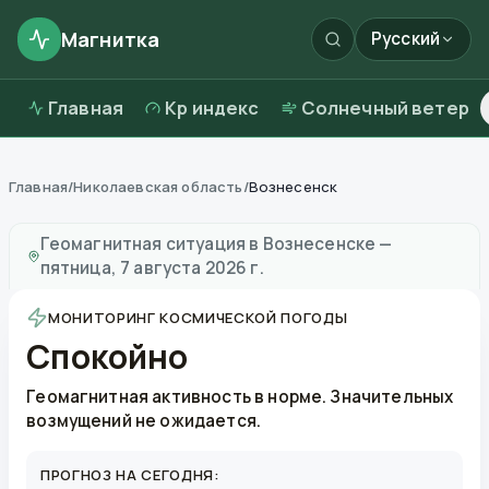
Магнитка
Русский
Главная
Kp индекс
Солнечный ветер
Главная
/
Николаевская область
/
Вознесенск
Магнитные бури в
Вознесенске
—
погода и качеств
Геомагнитная ситуация в
Вознесенске
—
пятница, 7 августа 2026 г.
МОНИТОРИНГ КОСМИЧЕСКОЙ ПОГОДЫ
Спокойно
Геомагнитная активность в норме. Значительных
возмущений не ожидается.
ПРОГНОЗ НА СЕГОДНЯ: