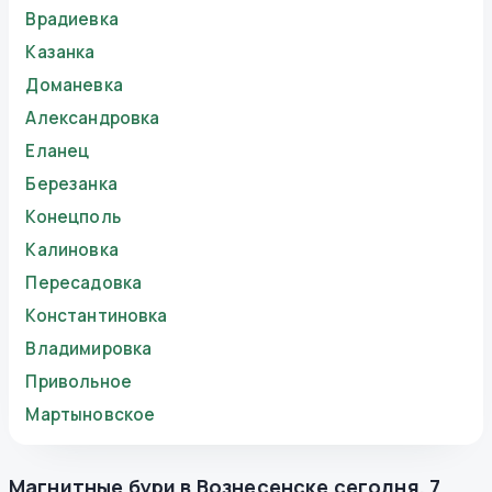
Врадиевка
Казанка
Доманевка
Александровка
Еланец
Березанка
Конецполь
Калиновка
Пересадовка
Константиновка
Владимировка
Привольное
Мартыновское
Магнитные бури в
Вознесенске
сегодня
,
7