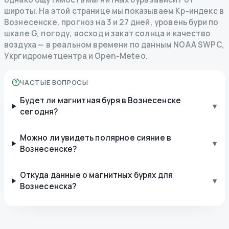
широты. На этой странице мы показываем Kp-индекс в
Вознесенске, прогноз на 3 и 27 дней, уровень бури по
шкале G, погоду, восход и закат солнца и качество
воздуха — в реальном времени по данным NOAA SWPC,
Укргидрометцентра и Open-Meteo.
ЧАСТЫЕ ВОПРОСЫ
Будет ли магнитная буря в Вознесенске
▾
сегодня?
Можно ли увидеть полярное сияние в
▾
Вознесенске?
Откуда данные о магнитных бурях для
▾
Вознесенска?