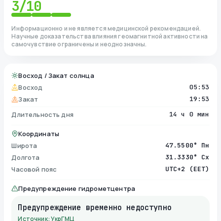
3
/10
Информационно и не является медицинской рекомендацией.
Научные доказательства влияния геомагнитной активности на
самочувствие ограничены и неоднозначны.
Восход / Закат солнца
Восход
05:53
Закат
19:53
Длительность дня
14 ч 0 мин
Координаты
Широта
47.5500° Пн
Долгота
31.3330° Сх
Часовой пояс
UTC+2 (EET)
Предупреждение гидрометцентра
Предупреждение временно недоступно
Источник: УкрГМЦ