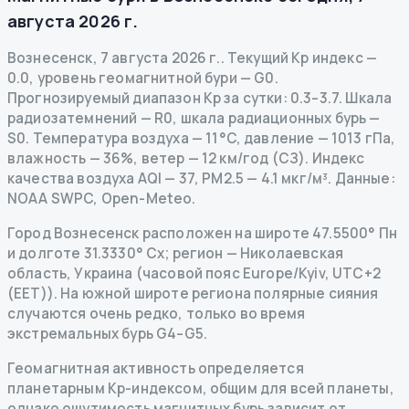
августа 2026 г.
Вознесенск
,
7 августа 2026 г.
.
Текущий Kp индекс
—
0.0
,
уровень геомагнитной бури
— G
0
.
Прогнозируемый диапазон Kp за сутки: 0.3–3.7.
Шкала
радиозатемнений
— R
0
,
шкала радиационных бурь
—
S
0
.
Температура воздуха — 11°C, давление — 1013 гПа,
влажность — 36%, ветер — 12 км/год (СЗ).
Индекс
качества воздуха AQI — 37, PM2.5 — 4.1 мкг/м³.
Данные
:
NOAA SWPC, Open-Meteo.
Город Вознесенск расположен на широте 47.5500° Пн
и долготе 31.3330° Сх; регион — Николаевская
область, Украина (часовой пояс Europe/Kyiv, UTC+2
(EET)). На южной широте региона полярные сияния
случаются очень редко, только во время
экстремальных бурь G4–G5.
Геомагнитная активность определяется
планетарным Kp-индексом, общим для всей планеты,
однако ощутимость магнитных бурь зависит от