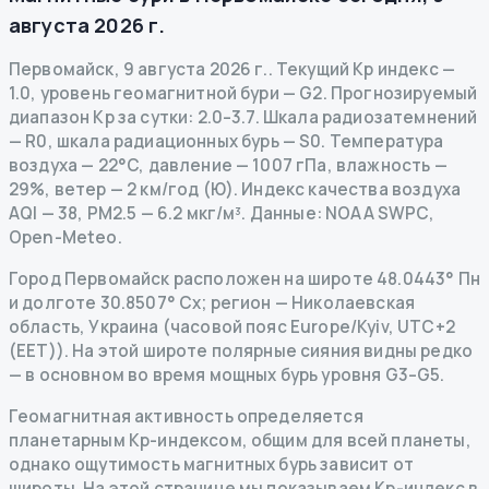
августа 2026 г.
Первомайск
,
9 августа 2026 г.
.
Текущий Kp индекс
—
1.0
,
уровень геомагнитной бури
— G
2
.
Прогнозируемый
диапазон Kp за сутки: 2.0–3.7.
Шкала радиозатемнений
— R
0
,
шкала радиационных бурь
— S
0
.
Температура
воздуха — 22°C, давление — 1007 гПа, влажность —
29%, ветер — 2 км/год (Ю).
Индекс качества воздуха
AQI — 38, PM2.5 — 6.2 мкг/м³.
Данные
: NOAA SWPC,
Open-Meteo.
Город Первомайск расположен на широте 48.0443° Пн
и долготе 30.8507° Сх; регион — Николаевская
область, Украина (часовой пояс Europe/Kyiv, UTC+2
(EET)). На этой широте полярные сияния видны редко
— в основном во время мощных бурь уровня G3–G5.
Геомагнитная активность определяется
планетарным Kp-индексом, общим для всей планеты,
однако ощутимость магнитных бурь зависит от
широты. На этой странице мы показываем Kp-индекс в