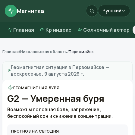
Магнитка
Русский
Главная
Kp индекс
Солнечный ветер
Главная
/
Николаевская область
/
Первомайск
Магнитные бури в
Первомайске
—
погода и качеств
Геомагнитная ситуация в
Первомайске
—
воскресенье, 9 августа 2026 г.
ГЕОМАГНИТНАЯ БУРЯ
G2 — Умеренная буря
Возможны головная боль, напряжение,
беспокойный сон и снижение концентрации.
ПРОГНОЗ НА СЕГОДНЯ: