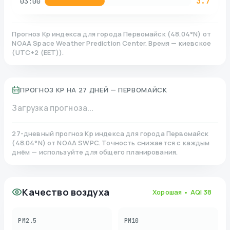
3.7
03:00
Прогноз Kp индекса для города
Первомайск
(
48.04
°N)
от
NOAA Space Weather Prediction Center. Время — киевское
(
UTC+2 (EET)
).
ПРОГНОЗ KP НА 27 ДНЕЙ —
ПЕРВОМАЙСК
Загрузка прогноза...
27-дневный прогноз Kp индекса для города
Первомайск
(
48.04
°N)
от NOAA SWPC. Точность снижается с каждым
днём — используйте для общего планирования.
Качество воздуха
Хорошая
• AQI
38
PM2.5
PM10