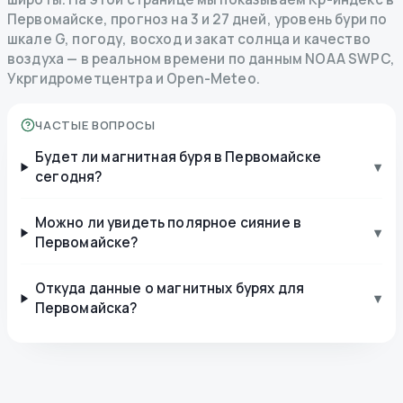
Первомайске, прогноз на 3 и 27 дней, уровень бури по
шкале G, погоду, восход и закат солнца и качество
воздуха — в реальном времени по данным NOAA SWPC,
Укргидрометцентра и Open-Meteo.
ЧАСТЫЕ ВОПРОСЫ
Будет ли магнитная буря в Первомайске
▾
сегодня?
Можно ли увидеть полярное сияние в
▾
Первомайске?
Откуда данные о магнитных бурях для
▾
Первомайска?