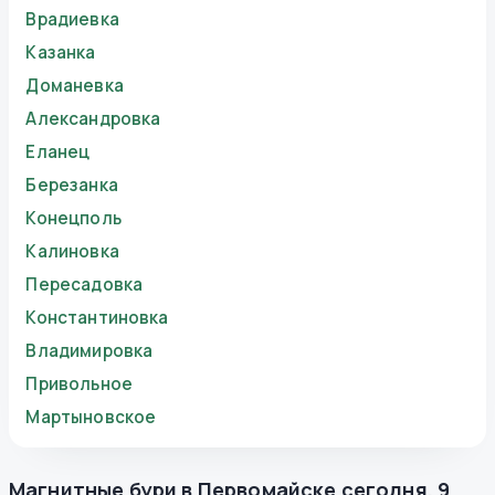
Врадиевка
Казанка
Доманевка
Александровка
Еланец
Березанка
Конецполь
Калиновка
Пересадовка
Константиновка
Владимировка
Привольное
Мартыновское
Магнитные бури в
Первомайске
сегодня
,
9