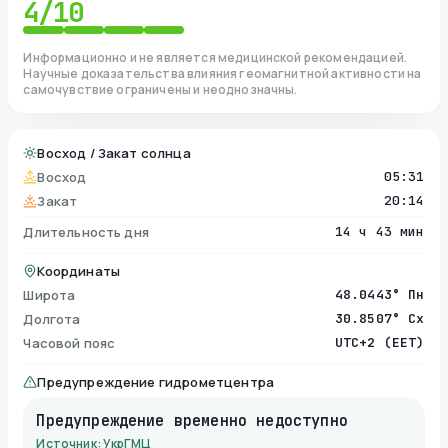
4
/10
Информационно и не является медицинской рекомендацией.
Научные доказательства влияния геомагнитной активности на
самочувствие ограничены и неоднозначны.
Восход / Закат солнца
Восход
05:31
Закат
20:14
Длительность дня
14 ч 43 мин
Координаты
Широта
48.0443° Пн
Долгота
30.8507° Сх
Часовой пояс
UTC+2 (EET)
Предупреждение гидрометцентра
Предупреждение временно недоступно
Источник: УкрГМЦ