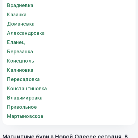
Врадиевка
Казанка
Доманевка
Александровка
Еланец
Березанка
Конецполь
Калиновка
Пересадовка
Константиновка
Владимировка
Привольное
Мартыновское
Магнитные бури в
Новой Одессе
сегодня
,
8