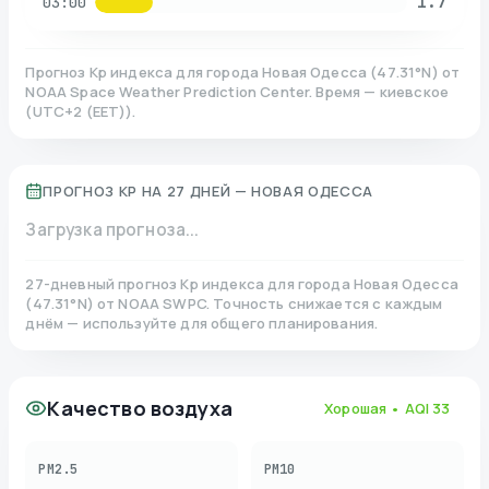
1.7
03:00
Прогноз Kp индекса для города
Новая Одесса
(
47.31
°N)
от
NOAA Space Weather Prediction Center. Время — киевское
(
UTC+2 (EET)
).
ПРОГНОЗ KP НА 27 ДНЕЙ —
НОВАЯ ОДЕССА
Загрузка прогноза...
27-дневный прогноз Kp индекса для города
Новая Одесса
(
47.31
°N)
от NOAA SWPC. Точность снижается с каждым
днём — используйте для общего планирования.
Качество воздуха
Хорошая
• AQI
33
PM2.5
PM10