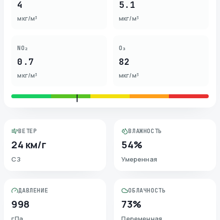
4
5.1
мкг/м³
мкг/м³
NO₂
O₃
0.7
82
мкг/м³
мкг/м³
ВЕТЕР
ВЛАЖНОСТЬ
24 км/г
54%
СЗ
Умеренная
ДАВЛЕНИЕ
ОБЛАЧНОСТЬ
998
73%
гПа
Переменная