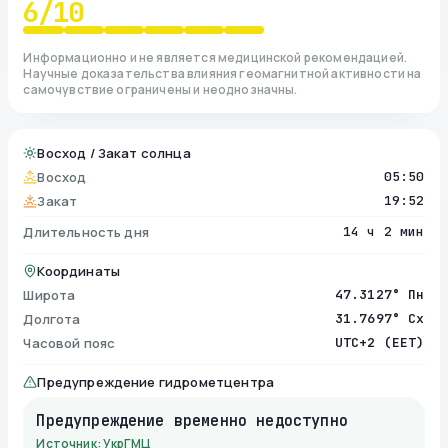
6
/10
Информационно и не является медицинской рекомендацией.
Научные доказательства влияния геомагнитной активности на
самочувствие ограничены и неоднозначны.
Восход / Закат солнца
Восход
05:50
Закат
19:52
Длительность дня
14 ч 2 мин
Координаты
Широта
47.3127° Пн
Долгота
31.7697° Сх
Часовой пояс
UTC+2 (EET)
Предупреждение гидрометцентра
Предупреждение временно недоступно
Источник: УкрГМЦ