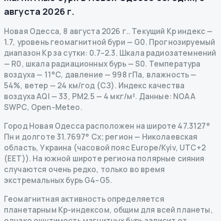
августа 2026 г.
Новая Одесса
,
8 августа 2026 г.
.
Текущий Kp индекс
—
1.7
,
уровень геомагнитной бури
— G
0
.
Прогнозируемый
диапазон Kp за сутки: 0.7–2.3.
Шкала радиозатемнений
— R
0
,
шкала радиационных бурь
— S
0
.
Температура
воздуха — 11°C, давление — 998 гПа, влажность —
54%, ветер — 24 км/год (СЗ).
Индекс качества
воздуха AQI — 33, PM2.5 — 4 мкг/м³.
Данные
: NOAA
SWPC, Open-Meteo.
Город Новая Одесса расположен на широте 47.3127°
Пн и долготе 31.7697° Сх; регион — Николаевская
область, Украина (часовой пояс Europe/Kyiv, UTC+2
(EET)). На южной широте региона полярные сияния
случаются очень редко, только во время
экстремальных бурь G4–G5.
Геомагнитная активность определяется
планетарным Kp-индексом, общим для всей планеты,
однако ощутимость магнитных бурь зависит от