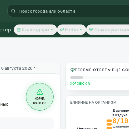
етер
Календари
Небо
Самочувстви
ство воздуха
 6 августа 2026 г.
ПЕРВЫЕ ОТВЕТЫ ЕЩЁ С
ХОРОШО 0%
НОРМА
ВЛИЯНИЕ НА ОРГАНИЗМ
R0 S0 G0
ьных
Давлени
воздуха
8
/10
давлени
Магнитные