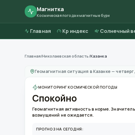
Магнитка
Космическая погода и магнитные бури
Главная
Kp индекс
Солнечный в
Главная
/
Николаевская область
/
Казанка
Магнитные бури в
Казанке
—
погода и каче
Геомагнитная ситуация в
Казанке
—
четверг,
МОНИТОРИНГ КОСМИЧЕСКОЙ ПОГОДЫ
Спокойно
Геомагнитная активность в норме. Значител
возмущений не ожидается.
ПРОГНОЗ НА СЕГОДНЯ: