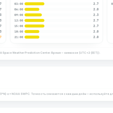
7
2.7
03:00
7
2.0
06:00
3
2.3
09:00
3
2.7
12:00
7
2.7
15:00
3
2.0
18:00
7
2.0
21:00
A Space Weather Prediction Center. Время — киевское
(
UTC+2 (EET)
).
83
°N)
от NOAA SWPC. Точность снижается с каждым днём — используйте д