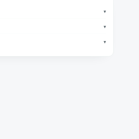
▾
▾
▾