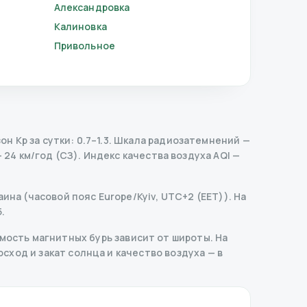
Александровка
Калиновка
Привольное
 Kp за сутки: 0.7–1.3.
Шкала радиозатемнений
—
 24 км/год (СЗ).
Индекс качества воздуха AQI —
ина (часовой пояс Europe/Kyiv, UTC+2 (EET)). На
.
ость магнитных бурь зависит от широты. На
осход и закат солнца и качество воздуха — в