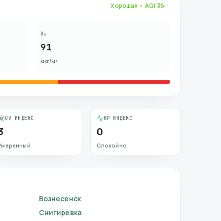
Хорошая
• AQI
36
O₃
91
мкг/м³
UV ИНДЕКС
KP ИНДЕКС
3
0
Умеренный
Спокойно
Вознесенск
Снигиревка