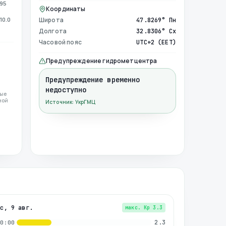
995
Координаты
10.0
Широта
47.8269° Пн
Долгота
32.8306° Сх
Часовой пояс
UTC+2 (EET)
Предупреждение гидрометцентра
Предупреждение временно
недоступно
ные
ной
Источник: УкрГМЦ
вс, 9 авг.
макс. Kp
3.3
2.3
00:00