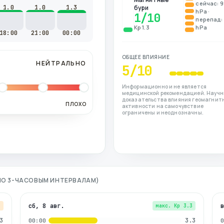
сейчас: 
1.0
1.0
1.3
бури
hPa ·
1
/10
перепад: 
Kp 1.3
hPa
18:00
21:00
00:00
ОБЩЕЕ ВЛИЯНИЕ
НЕЙТРАЛЬНО
5
/10
Информационно и не является
медицинской рекомендацией. Науч
доказательства влияния геомагнит
ПЛОХО
активности на самочувствие
ограничены и неоднозначны.
(ПО 3-ЧАСОВЫМ ИНТЕРВАЛАМ)
сб, 8 авг.
7
макс. Kp
3.3
3
3.3
00:00