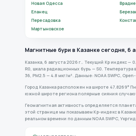
Новая Одесса
Врадие
Еланец
Береза
Пересадовка
Конста
Мартыновское
Магнитные бури в
Казанке
сегодня
,
6 
Казанка
,
6 августа 2026 г.
.
Текущий Kp индекс
—
0
R
0
,
шкала радиационных бурь
— S
0
.
Температура во
36, PM2.5 — 4.8 мкг/м³.
Данные
: NOAA SWPC, Open
Город Казанка расположен на широте 47.8269° Пн 
южной широте региона полярные сияния случаютс
Геомагнитная активность определяется планета
этой странице мы показываем Kp-индекс в Казанке,
реальном времени по данным NOAA SWPC, Укрги