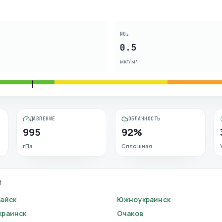
NO₂
0.5
мкг/м³
ДАВЛЕНИЕ
ОБЛАЧНОСТЬ
995
92%
гПа
Сплошная
И
айск
Южноукраинск
раинск
Очаков