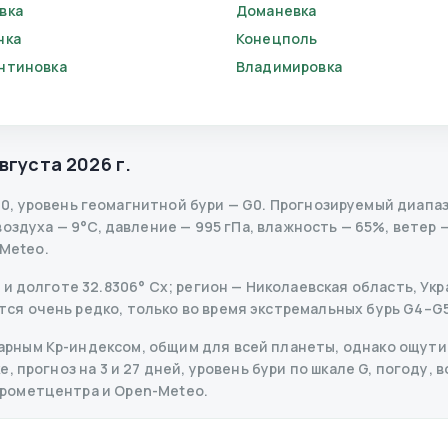
вка
Доманевка
нка
Конецполь
нтиновка
Владимировка
августа 2026 г.
.0
,
уровень геомагнитной бури
— G
0
.
Прогнозируемый диапазон
здуха — 9°C, давление — 995 гПа, влажность — 65%, ветер —
-Meteo.
и долготе 32.8306° Сх; регион — Николаевская область, Укра
я очень редко, только во время экстремальных бурь G4–G5
рным Kp-индексом, общим для всей планеты, однако ощутим
 прогноз на 3 и 27 дней, уровень бури по шкале G, погоду, в
дрометцентра и Open-Meteo.