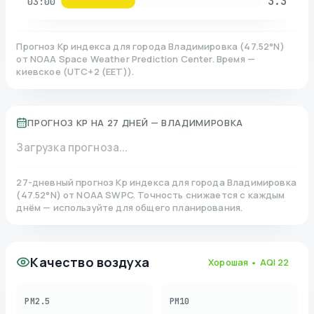
3.3
03:00
Прогноз Kp индекса для города
Владимировка
(
47.52
°N)
от NOAA Space Weather Prediction Center. Время —
киевское
(
UTC+2 (EET)
).
ПРОГНОЗ KP НА 27 ДНЕЙ —
ВЛАДИМИРОВКА
Загрузка прогноза...
27-дневный прогноз Kp индекса для города
Владимировка
(
47.52
°N)
от NOAA SWPC. Точность снижается с каждым
днём — используйте для общего планирования.
Качество воздуха
Хорошая
• AQI
22
PM2.5
PM10