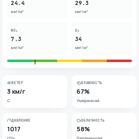
24.4
29.3
мкг/м³
мкг/м³
NO₂
O₃
7.3
34
мкг/м³
мкг/м³
ВЕТЕР
ВЛАЖНОСТЬ
3 км/г
67%
С
Умеренная
ДАВЛЕНИЕ
ОБЛАЧНОСТЬ
1017
58%
гПа
Переменная