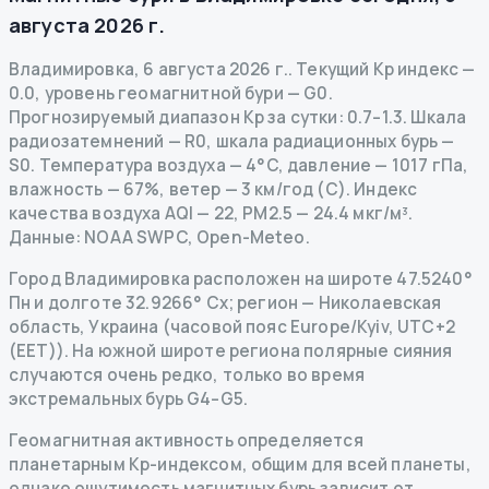
августа 2026 г.
Владимировка
,
6 августа 2026 г.
.
Текущий Kp индекс
—
0.0
,
уровень геомагнитной бури
— G
0
.
Прогнозируемый диапазон Kp за сутки: 0.7–1.3.
Шкала
радиозатемнений
— R
0
,
шкала радиационных бурь
—
S
0
.
Температура воздуха — 4°C, давление — 1017 гПа,
влажность — 67%, ветер — 3 км/год (С).
Индекс
качества воздуха AQI — 22, PM2.5 — 24.4 мкг/м³.
Данные
: NOAA SWPC, Open-Meteo.
Город Владимировка расположен на широте 47.5240°
Пн и долготе 32.9266° Сх; регион — Николаевская
область, Украина (часовой пояс Europe/Kyiv, UTC+2
(EET)). На южной широте региона полярные сияния
случаются очень редко, только во время
экстремальных бурь G4–G5.
Геомагнитная активность определяется
планетарным Kp-индексом, общим для всей планеты,
однако ощутимость магнитных бурь зависит от