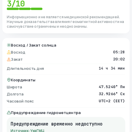
3
/10
Информационно и не является медицинской рекомендацией.
Научные доказательства влияния геомагнитной активности на
самочувствие ограничены и неоднозначны.
Восход / Закат солнца
Восход
05:28
Закат
20:02
Длительность дня
14 ч 34 мин
Координаты
Широта
47.5240° Пн
Долгота
32.9266° Сх
Часовой пояс
UTC+2 (EET)
Предупреждение гидрометцентра
Предупреждение временно недоступно
Источник: УкрГМЦ