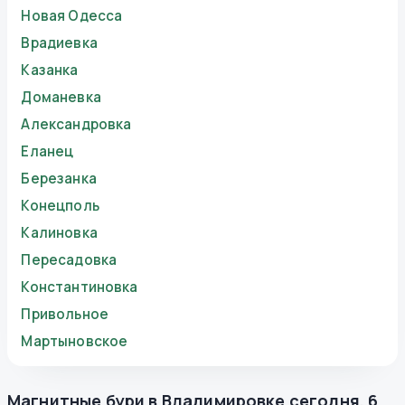
Новая Одесса
Врадиевка
Казанка
Доманевка
Александровка
Еланец
Березанка
Конецполь
Калиновка
Пересадовка
Константиновка
Привольное
Мартыновское
Магнитные бури в
Владимировке
сегодня
,
6