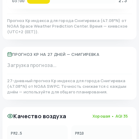
2.3
03:00
Прогноз Kp индекса для города
Снигиревка
(
47.08
°N)
от
NOAA Space Weather Prediction Center. Время — киевское
(
UTC+2 (EET)
).
ПРОГНОЗ KP НА 27 ДНЕЙ —
СНИГИРЕВКА
Загрузка прогноза...
27-дневный прогноз Kp индекса для города
Снигиревка
(
47.08
°N)
от NOAA SWPC. Точность снижается с каждым
днём — используйте для общего планирования.
Качество воздуха
Хорошая
• AQI
35
PM2.5
PM10