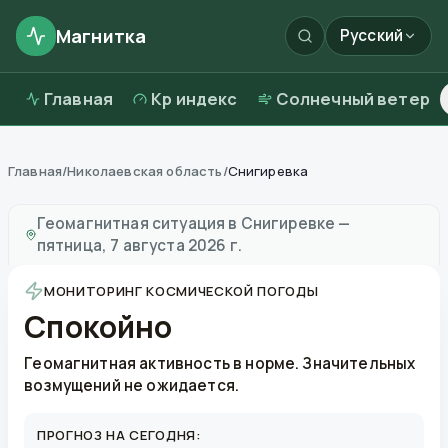
Магнитка
Русский
Главная
Kp индекс
Солнечный ветер
Главная
/
Николаевская область
/
Снигиревка
Магнитные бури в
Снигиревке
—
погода и качество 
Геомагнитная ситуация в
Снигиревке
—
пятница, 7 августа 2026 г.
МОНИТОРИНГ КОСМИЧЕСКОЙ ПОГОДЫ
Спокойно
Геомагнитная активность в норме. Значительных
возмущений не ожидается.
ПРОГНОЗ НА СЕГОДНЯ: