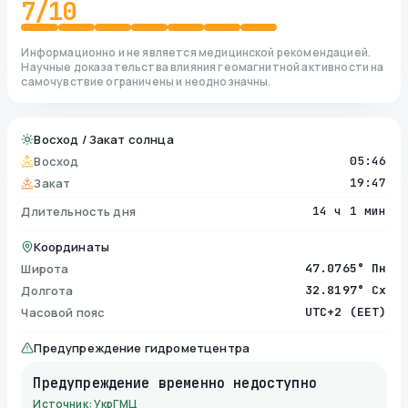
7
/10
Информационно и не является медицинской рекомендацией.
Научные доказательства влияния геомагнитной активности на
самочувствие ограничены и неоднозначны.
Восход / Закат солнца
Восход
05:46
Закат
19:47
Длительность дня
14 ч 1 мин
Координаты
Широта
47.0765° Пн
Долгота
32.8197° Сх
Часовой пояс
UTC+2 (EET)
Предупреждение гидрометцентра
Предупреждение временно недоступно
Источник: УкрГМЦ