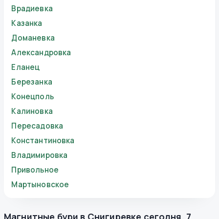
Врадиевка
Казанка
Доманевка
Александровка
Еланец
Березанка
Конецполь
Калиновка
Пересадовка
Константиновка
Владимировка
Привольное
Мартыновское
Магнитные бури в
Снигиревке
сегодня
,
7