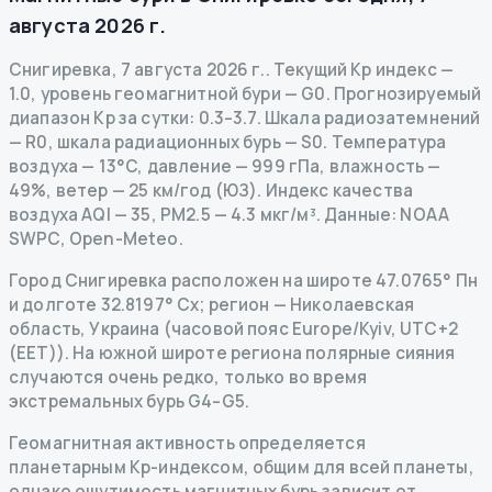
августа 2026 г.
Снигиревка
,
7 августа 2026 г.
.
Текущий Kp индекс
—
1.0
,
уровень геомагнитной бури
— G
0
.
Прогнозируемый
диапазон Kp за сутки: 0.3–3.7.
Шкала радиозатемнений
— R
0
,
шкала радиационных бурь
— S
0
.
Температура
воздуха — 13°C, давление — 999 гПа, влажность —
49%, ветер — 25 км/год (ЮЗ).
Индекс качества
воздуха AQI — 35, PM2.5 — 4.3 мкг/м³.
Данные
: NOAA
SWPC, Open-Meteo.
Город Снигиревка расположен на широте 47.0765° Пн
и долготе 32.8197° Сх; регион — Николаевская
область, Украина (часовой пояс Europe/Kyiv, UTC+2
(EET)). На южной широте региона полярные сияния
случаются очень редко, только во время
экстремальных бурь G4–G5.
Геомагнитная активность определяется
планетарным Kp-индексом, общим для всей планеты,
однако ощутимость магнитных бурь зависит от