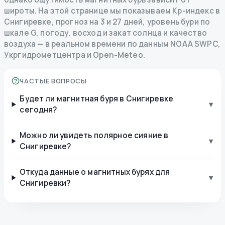
широты. На этой странице мы показываем Kp-индекс в
Снигиревке, прогноз на 3 и 27 дней, уровень бури по
шкале G, погоду, восход и закат солнца и качество
воздуха — в реальном времени по данным NOAA SWPC,
Укргидрометцентра и Open-Meteo.
ЧАСТЫЕ ВОПРОСЫ
Будет ли магнитная буря в Снигиревке
▾
сегодня?
Можно ли увидеть полярное сияние в
▾
Снигиревке?
Откуда данные о магнитных бурях для
▾
Снигиревки?