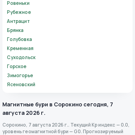
Ровеньки
Рубежное
Антрацит
Брянка
Голубовка
Кременная
Суходольск
Горское
Зимогорье
Ясеновский
Магнитные бури в
Сорокино
сегодня
,
7
августа 2026 г.
Сорокино
,
7 августа 2026 г.
.
Текущий Kp индекс
—
0.0
,
уровень геомагнитной бури
— G
0
.
Прогнозируемый