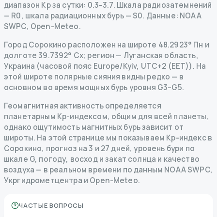
диапазон Kp за сутки: 0.3–3.7.
Шкала радиозатемнений
— R
0
,
шкала радиационных бурь
— S
0
.
Данные
: NOAA
SWPC, Open-Meteo.
Город Сорокино расположен на широте 48.2923° Пн и
долготе 39.7392° Сх; регион — Луганская область,
Украина (часовой пояс Europe/Kyiv, UTC+2 (EET)). На
этой широте полярные сияния видны редко — в
основном во время мощных бурь уровня G3–G5.
Геомагнитная активность определяется
планетарным Kp-индексом, общим для всей планеты,
однако ощутимость магнитных бурь зависит от
широты. На этой странице мы показываем Kp-индекс в
Сорокино, прогноз на 3 и 27 дней, уровень бури по
шкале G, погоду, восход и закат солнца и качество
воздуха — в реальном времени по данным NOAA SWPC,
Укргидрометцентра и Open-Meteo.
ЧАСТЫЕ ВОПРОСЫ