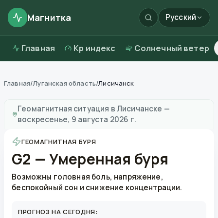
Магнитка
Русский
Главная
Kp индекс
Солнечный ветер
Главная
/
Луганская область
/
Лисичанск
Магнитные бури в
Лисичанске
—
погода и качество 
Геомагнитная ситуация в
Лисичанске
—
воскресенье, 9 августа 2026 г.
ГЕОМАГНИТНАЯ БУРЯ
G2 — Умеренная буря
Возможны головная боль, напряжение,
беспокойный сон и снижение концентрации.
ПРОГНОЗ НА СЕГОДНЯ: