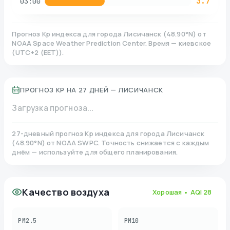
3.7
03:00
Прогноз Kp индекса для города
Лисичанск
(
48.90
°N)
от
NOAA Space Weather Prediction Center. Время — киевское
(
UTC+2 (EET)
).
ПРОГНОЗ KP НА 27 ДНЕЙ —
ЛИСИЧАНСК
Загрузка прогноза...
27-дневный прогноз Kp индекса для города
Лисичанск
(
48.90
°N)
от NOAA SWPC. Точность снижается с каждым
днём — используйте для общего планирования.
Качество воздуха
Хорошая
• AQI
28
PM2.5
PM10