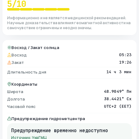
5
/10
Информационно и не является медицинской рекомендацией.
Научные доказательства влияния геомагнитной активности на
самочувствие ограничены и неоднозначны.
Восход / Закат солнца
Восход
05:23
Закат
19:26
Длительность дня
14 ч 3 мин
Координаты
Широта
48.9049° Пн
Долгота
38.4421° Сх
Часовой пояс
UTC+2 (EET)
Предупреждение гидрометцентра
Предупреждение временно недоступно
Источник: УкрГМЦ