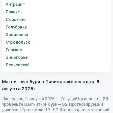
Антрацит
Брянка
Сорокино
Голубовка
Кременная
Суходольск
Горское
Зимогорье
Ясеновский
Магнитные бури в
Лисичанске
сегодня
,
9
августа 2026 г.
Лисичанск
,
9 августа 2026 г.
.
Текущий Kp индекс
—
2.3
,
уровень геомагнитной бури
— G
2
.
Прогнозируемый
диапазон Kp за сутки: 1.7–3.7.
Шкала радиозатемнений