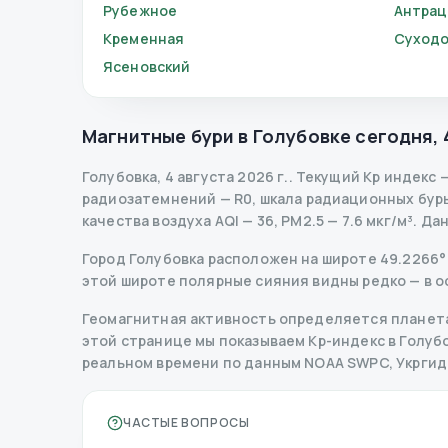
Рубежное
Антрац
Кременная
Суходо
Ясеновский
Магнитные бури в
Голубовке
сегодня
,
Голубовка
,
4 августа 2026 г.
.
Текущий Kp индекс
радиозатемнений
— R
0
,
шкала радиационных бур
качества воздуха AQI — 36, PM2.5 — 7.6 мкг/м³.
Да
Город Голубовка расположен на широте 49.2266° П
этой широте полярные сияния видны редко — в о
Геомагнитная активность определяется планета
этой странице мы показываем Kp-индекс в Голубовк
реальном времени по данным NOAA SWPC, Укрги
ЧАСТЫЕ ВОПРОСЫ