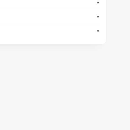
▾
▾
▾