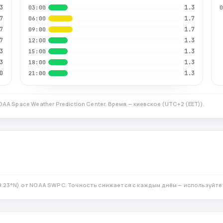
3
1.3
03:00
7
1.7
06:00
7
1.7
09:00
7
1.3
12:00
3
1.3
15:00
3
1.3
18:00
0
1.3
21:00
OAA Space Weather Prediction Center. Время — киевское
(
UTC+2 (EET)
).
9.23
°N)
от NOAA SWPC. Точность снижается с каждым днём — используйте