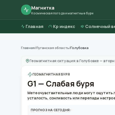
Магнитка
Космическая погода и магнитные бури
Главная
Kp индекс
Солнечный в
Главная
/
Луганская область
/
Голубовка
Магнитные бури в
Голубовке
—
погода и ка
Геомагнитная ситуация в
Голубовке
—
вторни
ГЕОМАГНИТНАЯ БУРЯ
G1 — Слабая буря
Метеочувствительные люди могут ощутить 
усталость, сонливость или перепады настро
ПРОГНОЗ НА СЕГОДНЯ: