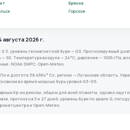
ит
Брянка
льск
Горское
4 августа 2026 г.
—
0.3
,
уровень геомагнитной бури
— G
0
.
Прогнозируемый диапаз
ь
— S
0
.
Температура воздуха — 24°C, давление — 1005 гПа, вла
нные
: NOAA SWPC, Open-Meteo.
н и долготе 38.4564° Сх; регион — Луганская область, Украи
сновном во время мощных бурь уровня G3–G5.
рным Kp-индексом, общим для всей планеты, однако ощутим
е, прогноз на 3 и 27 дней, уровень бури по шкале G, погоду
дрометцентра и Open-Meteo.