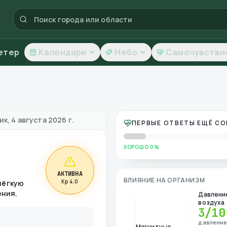
етер
Календари
Небо
Самочувстви
чество воздуха
к, 4 августа 2026 г.
ПЕРВЫЕ ОТВЕТЫ ЕЩЁ С
ХОРОШО 0%
АКТИВНА
ВЛИЯНИЕ НА ОРГАНИЗМ
Kp 4.0
лёгкую
ения.
Давлени
воздуха
3
/10
давлени
Магнитные