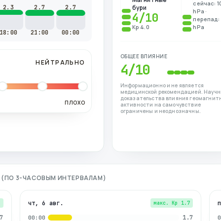
сейчас: 1
2.3
2.7
2.7
бури
hPa ·
4
/10
перепад: 
Kp 4.0
hPa
18:00
21:00
00:00
ОБЩЕЕ ВЛИЯНИЕ
НЕЙТРАЛЬНО
4
/10
Информационно и не является
медицинской рекомендацией. Науч
доказательства влияния геомагнит
ПЛОХО
активности на самочувствие
ограничены и неоднозначны.
Я (ПО 3-ЧАСОВЫМ ИНТЕРВАЛАМ)
чт, 6 авг.
7
макс. Kp
1.7
7
1.7
00:00