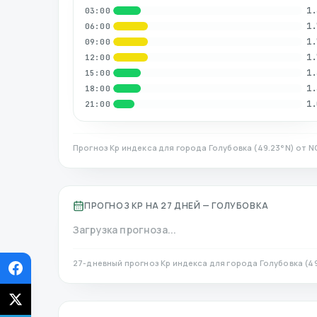
1.
03:00
1.
06:00
1.
09:00
1.
12:00
1.
15:00
1.
18:00
1.
21:00
Прогноз Kp индекса для города
Голубовка
(
49.23
°N)
от N
ПРОГНОЗ KP НА 27 ДНЕЙ —
ГОЛУБОВКА
Загрузка прогноза...
27-дневный прогноз Kp индекса для города
Голубовка
(
4