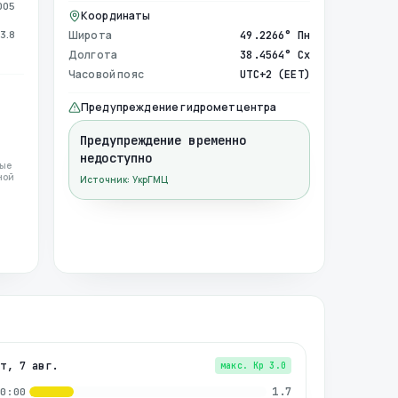
005
Координаты
3.8
Широта
49.2266° Пн
Долгота
38.4564° Сх
Часовой пояс
UTC+2 (EET)
Предупреждение гидрометцентра
Предупреждение временно
недоступно
ные
ной
Источник: УкрГМЦ
пт, 7 авг.
макс. Kp
3.0
1.7
00:00