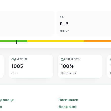
NO₂
0.9
мкг/м³
ДАВЛЕНИЕ
ОБЛАЧНОСТЬ
1005
100%
гПа
Сплошная
одонецк
Лисичанск
о
Должанск