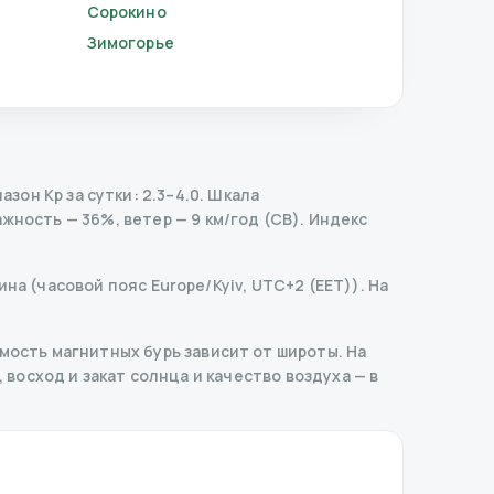
Сорокино
Зимогорье
он Kp за сутки: 2.3–4.0.
Шкала
жность — 36%, ветер — 9 км/год (СВ).
Индекс
на (часовой пояс Europe/Kyiv, UTC+2 (EET)). На
ость магнитных бурь зависит от широты. На
, восход и закат солнца и качество воздуха — в