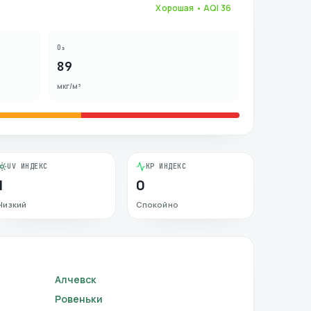
Хорошая
• AQI
36
O₃
89
мкг/м³
UV ИНДЕКС
KP ИНДЕКС
1
0
Низкий
Спокойно
Алчевск
Ровеньки