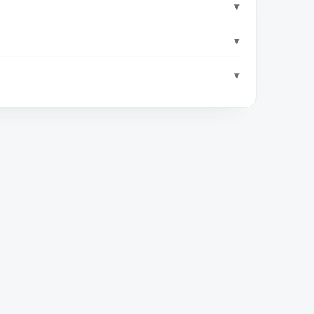
▾
▾
▾