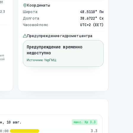
91
Координаты
2.3
Широта
48.5110° Пн
Долгота
38.6722° Сх
Часовой пояс
UTC+2 (EET)
Предупреждение гидрометцентра
Предупреждение временно
недоступно
ные
ной
Источник: УкрГМЦ
пн, 10 авг.
макс. Kp
3.3
3.3
00:00