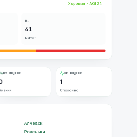
Хорошая
• AQI
24
O₃
61
мкг/м³
UV ИНДЕКС
KP ИНДЕКС
0
1
Низкий
Спокойно
Алчевск
Ровеньки