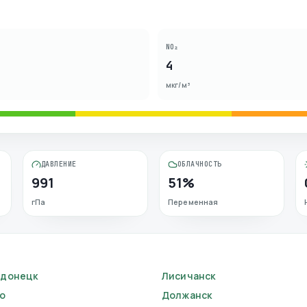
NO₂
4
мкг/м³
ДАВЛЕНИЕ
ОБЛАЧНОСТЬ
991
51%
гПа
Переменная
одонецк
Лисичанск
о
Должанск