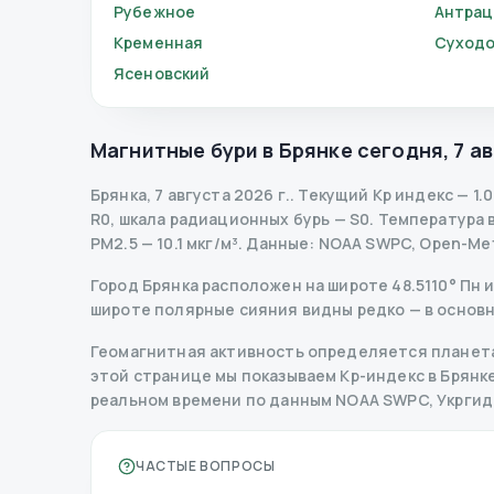
Рубежное
Антрац
Кременная
Суходо
Ясеновский
Магнитные бури в
Брянке
сегодня
,
7 а
Брянка
,
7 августа 2026 г.
.
Текущий Kp индекс
—
1.0
R
0
,
шкала радиационных бурь
— S
0
.
Температура во
PM2.5 — 10.1 мкг/м³.
Данные
: NOAA SWPC, Open-Me
Город Брянка расположен на широте 48.5110° Пн и
широте полярные сияния видны редко — в основн
Геомагнитная активность определяется планета
этой странице мы показываем Kp-индекс в Брянке, 
реальном времени по данным NOAA SWPC, Укрги
ЧАСТЫЕ ВОПРОСЫ