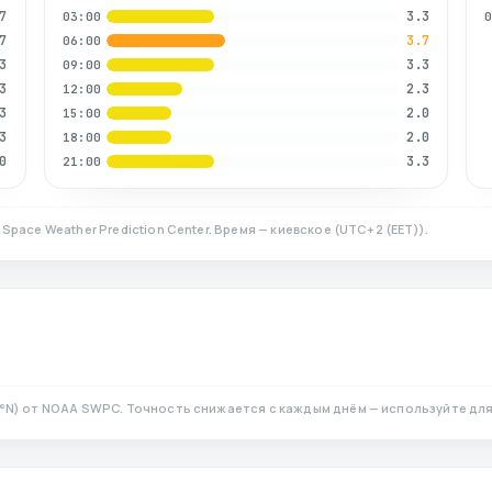
7
3.3
03:00
7
3.7
06:00
3
3.3
09:00
3
2.3
12:00
3
2.0
15:00
3
2.0
18:00
0
3.3
21:00
Space Weather Prediction Center. Время — киевское
(
UTC+2 (EET)
).
°N)
от NOAA SWPC. Точность снижается с каждым днём — используйте для