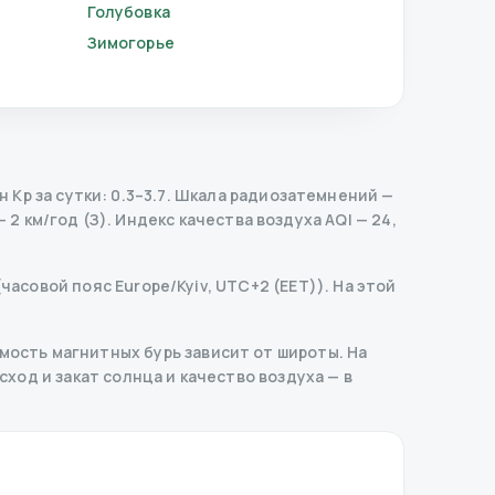
Голубовка
Зимогорье
Kp за сутки: 0.3–3.7.
Шкала радиозатемнений
—
 2 км/год (З).
Индекс качества воздуха AQI — 24,
часовой пояс Europe/Kyiv, UTC+2 (EET)). На этой
ость магнитных бурь зависит от широты. На
сход и закат солнца и качество воздуха — в