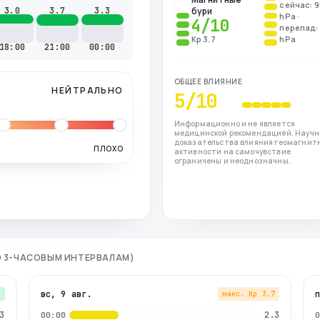
сейчас: 9
3.0
3.7
3.3
бури
hPa ·
4
/10
перепад: 
Kp 3.7
hPa
18:00
21:00
00:00
ОБЩЕЕ ВЛИЯНИЕ
НЕЙТРАЛЬНО
5
/10
Информационно и не является
медицинской рекомендацией. Науч
доказательства влияния геомагнит
ПЛОХО
активности на самочувствие
ограничены и неоднозначны.
ПО 3-ЧАСОВЫМ ИНТЕРВАЛАМ)
вс, 9 авг.
3
макс. Kp
3.7
3
2.3
00:00