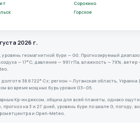
ит
Сорокино
льск
Горское
вгуста 2026 г.
,
уровень геомагнитной бури
— G
0
.
Прогнозируемый диапазон 
здуха — 17°C, давление — 991 гПа, влажность — 79%, ветер —
teo.
 долготе 38.6722° Сх; регион — Луганская область, Украина (
ом во время мощных бурь уровня G3–G5.
рным Kp-индексом, общим для всей планеты, однако ощутим
прогноз на 3 и 27 дней, уровень бури по шкале G, погоду, во
дрометцентра и Open-Meteo.