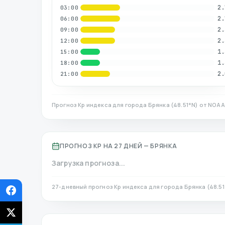
2.
03:00
2.
06:00
2.
09:00
2.
12:00
1.
15:00
1.
18:00
2.
21:00
Прогноз Kp индекса для города
Брянка
(
48.51
°N)
от NOAA 
ПРОГНОЗ KP НА 27 ДНЕЙ —
БРЯНКА
Загрузка прогноза...
27-дневный прогноз Kp индекса для города
Брянка
(
48.51