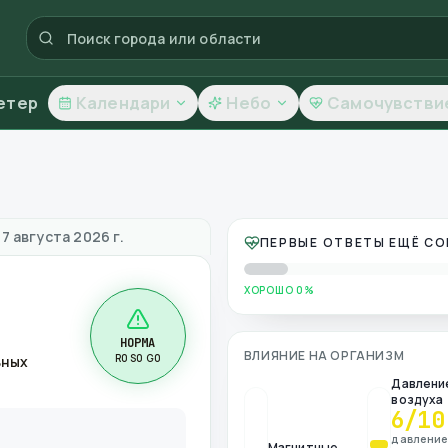
етер
Календари
Небо
Самочувстви
тво воздуха
7 августа 2026 г.
ПЕРВЫЕ ОТВЕТЫ ЕЩЁ С
ХОРОШО 0%
НОРМА
ВЛИЯНИЕ НА ОРГАНИЗМ
R0 S0 G0
ьных
Давлени
воздуха
6
/10
давлени
Магнитные