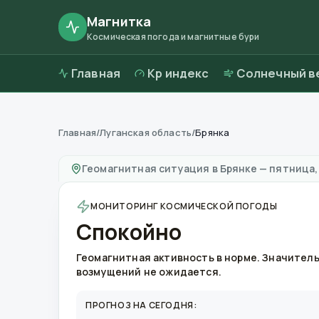
Магнитка
Космическая погода и магнитные бури
Главная
Kp индекс
Солнечный в
Главная
/
Луганская область
/
Брянка
Магнитные бури в
Брянке
—
погода и качес
Геомагнитная ситуация в
Брянке
—
пятница, 
МОНИТОРИНГ КОСМИЧЕСКОЙ ПОГОДЫ
Спокойно
Геомагнитная активность в норме. Значител
возмущений не ожидается.
ПРОГНОЗ НА СЕГОДНЯ: