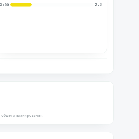
2.3
03:00
 общего планирования.