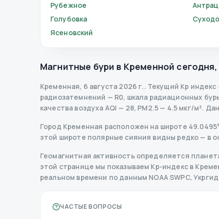
Рубежное
Антрац
Голубовка
Суходо
Ясеновский
Магнитные бури в
Кременной
сегодня
Кременная
,
6 августа 2026 г.
.
Текущий Kp индекс
радиозатемнений
— R
0
,
шкала радиационных бур
качества воздуха AQI — 28, PM2.5 — 4.5 мкг/м³.
Да
Город Кременная расположен на широте 49.0495° П
этой широте полярные сияния видны редко — в о
Геомагнитная активность определяется планета
этой странице мы показываем Kp-индекс в Кременн
реальном времени по данным NOAA SWPC, Укрги
ЧАСТЫЕ ВОПРОСЫ