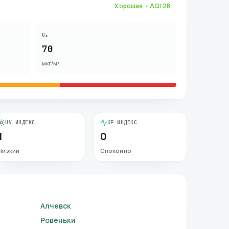
Хорошая
• AQI
28
O₃
70
мкг/м³
UV ИНДЕКС
KP ИНДЕКС
1
0
Низкий
Спокойно
Алчевск
Ровеньки