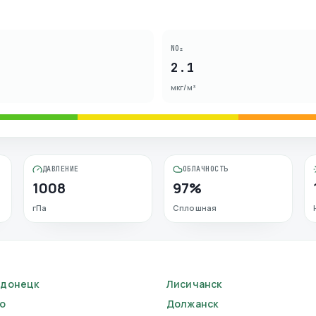
NO₂
2.1
мкг/м³
ДАВЛЕНИЕ
ОБЛАЧНОСТЬ
1008
97%
гПа
Сплошная
одонецк
Лисичанск
о
Должанск