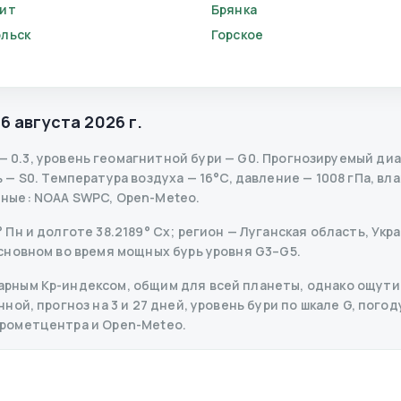
ит
Брянка
льск
Горское
,
6 августа 2026 г.
—
0.3
,
уровень геомагнитной бури
— G
0
.
Прогнозируемый диапа
ь
— S
0
.
Температура воздуха — 16°C, давление — 1008 гПа, вла
нные
: NOAA SWPC, Open-Meteo.
н и долготе 38.2189° Сх; регион — Луганская область, Украи
сновном во время мощных бурь уровня G3–G5.
рным Kp-индексом, общим для всей планеты, однако ощутим
ой, прогноз на 3 и 27 дней, уровень бури по шкале G, погоду
дрометцентра и Open-Meteo.