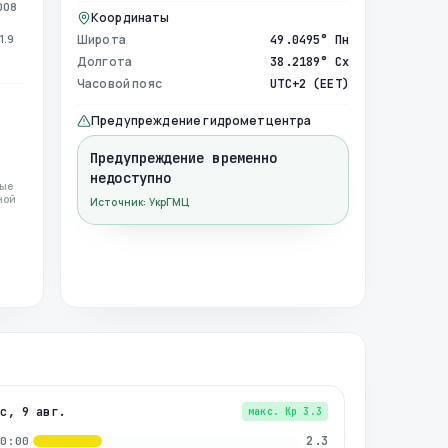
008
Координаты
1.9
Широта
49.0495° Пн
Долгота
38.2189° Сх
Часовой пояс
UTC+2 (EET)
Предупреждение гидрометцентра
Предупреждение временно
недоступно
ные
ной
Источник: УкрГМЦ
вс, 9 авг.
макс. Kp
3.3
2.3
00:00