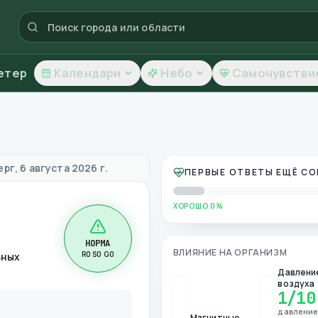
етер
Календари
Небо
Самочувстви
ачество воздуха
рг, 6 августа 2026 г.
ПЕРВЫЕ ОТВЕТЫ ЕЩЁ С
ХОРОШО 0%
НОРМА
ВЛИЯНИЕ НА ОРГАНИЗМ
R0 S0 G0
ьных
Давлени
воздуха
1
/10
давлени
Магнитные