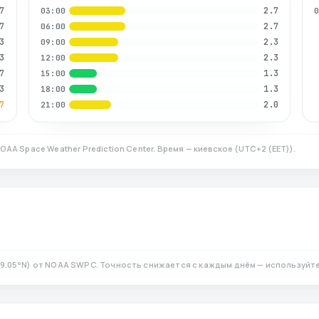
7
2.7
03:00
7
2.7
06:00
3
2.3
09:00
3
2.3
12:00
7
1.3
15:00
3
1.3
18:00
7
2.0
21:00
OAA Space Weather Prediction Center. Время — киевское
(
UTC+2 (EET)
).
9.05
°N)
от NOAA SWPC. Точность снижается с каждым днём — используйте