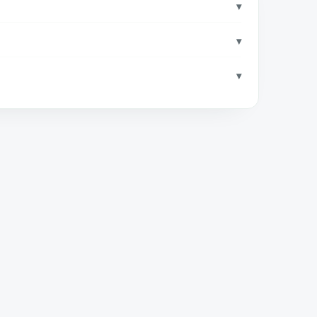
▾
▾
▾