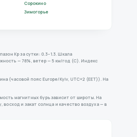
Сорокино
Зимогорье
зон Kp за сутки: 0.3–1.3.
Шкала
жность — 78%, ветер — 5 км/год (С).
Индекс
на (часовой пояс Europe/Kyiv, UTC+2 (EET)). На
ость магнитных бурь зависит от широты. На
, восход и закат солнца и качество воздуха — в