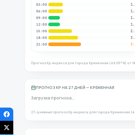
1.
03:00
1.
06:00
1.
09:00
1.
12:00
2.
15:00
3.
18:00
3.
21:00
Прогноз Kp индекса для города
Кременная
(
49.05
°N)
от N
ПРОГНОЗ KP НА 27 ДНЕЙ —
КРЕМЕННАЯ
Загрузка прогноза...
27-дневный прогноз Kp индекса для города
Кременная
(
4