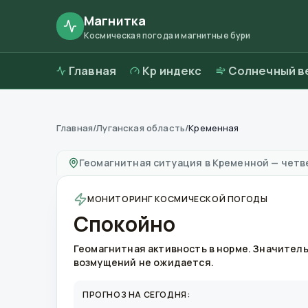
Магнитка
Космическая погода и магнитные бури
Главная
Kp индекс
Солнечный в
Главная
/
Луганская область
/
Кременная
Магнитные бури в
Кременной
—
погода и к
Геомагнитная ситуация в
Кременной
—
четве
МОНИТОРИНГ КОСМИЧЕСКОЙ ПОГОДЫ
Спокойно
Геомагнитная активность в норме. Значител
возмущений не ожидается.
ПРОГНОЗ НА СЕГОДНЯ: