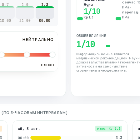
сейчас: 1
0.7
1.0
1.3
бури
hPa ·
1
/10
перепад: 
Kp 1.3
hPa
18:00
21:00
00:00
ОБЩЕЕ ВЛИЯНИЕ
НЕЙТРАЛЬНО
1
/10
Информационно и не является
медицинской рекомендацией. Науч
доказательства влияния геомагнит
ПЛОХО
активности на самочувствие
ограничены и неоднозначны.
Я (ПО 3-ЧАСОВЫМ ИНТЕРВАЛАМ)
сб, 8 авг.
7
макс. Kp
3.3
3
3.3
00:00