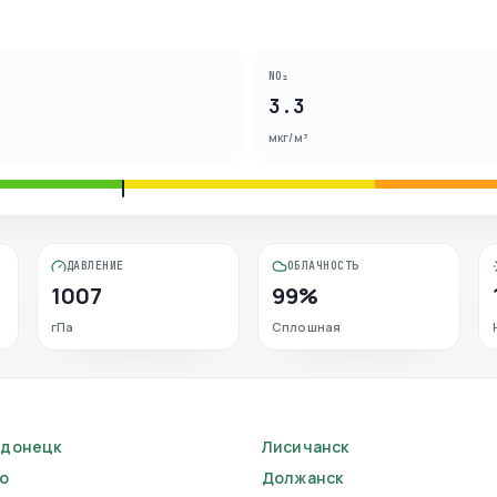
NO₂
3.3
мкг/м³
ДАВЛЕНИЕ
ОБЛАЧНОСТЬ
1007
99%
гПа
Сплошная
одонецк
Лисичанск
о
Должанск