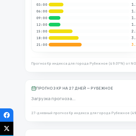
1.
03:00
1.
06:00
1.
09:00
1.
12:00
2.
15:00
3.
18:00
3.
21:00
Прогноз Kp индекса для города
Рубежное
(
49.01
°N)
от NO
ПРОГНОЗ KP НА 27 ДНЕЙ —
РУБЕЖНОЕ
Загрузка прогноза...
27-дневный прогноз Kp индекса для города
Рубежное
(
49