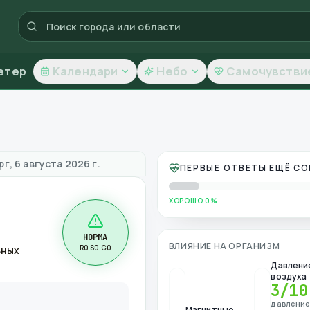
етер
Календари
Небо
Самочувстви
чество воздуха
г, 6 августа 2026 г.
ПЕРВЫЕ ОТВЕТЫ ЕЩЁ С
ХОРОШО 0%
НОРМА
ВЛИЯНИЕ НА ОРГАНИЗМ
R0 S0 G0
ьных
Давлени
воздуха
3
/10
давлени
Магнитные