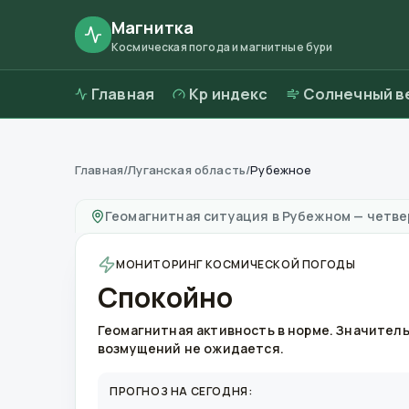
Магнитка
Космическая погода и магнитные бури
Главная
Kp индекс
Солнечный в
Главная
/
Луганская область
/
Рубежное
Магнитные бури в
Рубежном
—
погода и ка
Геомагнитная ситуация в
Рубежном
—
четвер
МОНИТОРИНГ КОСМИЧЕСКОЙ ПОГОДЫ
Спокойно
Геомагнитная активность в норме. Значител
возмущений не ожидается.
ПРОГНОЗ НА СЕГОДНЯ: