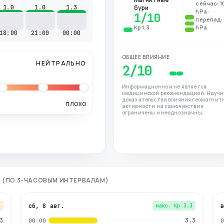
сейчас: 1
1.0
1.0
1.3
бури
hPa ·
1
/10
перепад: 
Kp 1.3
hPa
18:00
21:00
00:00
ОБЩЕЕ ВЛИЯНИЕ
НЕЙТРАЛЬНО
2
/10
Информационно и не является
медицинской рекомендацией. Науч
доказательства влияния геомагнит
ПЛОХО
активности на самочувствие
ограничены и неоднозначны.
Я (ПО 3-ЧАСОВЫМ ИНТЕРВАЛАМ)
сб, 8 авг.
7
макс. Kp
3.3
3
3.3
00:00