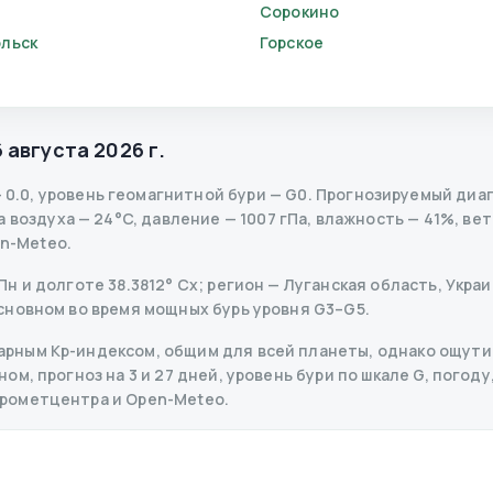
Сорокино
льск
Горское
6 августа 2026 г.
—
0.0
,
уровень геомагнитной бури
— G
0
.
Прогнозируемый диапаз
воздуха — 24°C, давление — 1007 гПа, влажность — 41%, вете
en-Meteo.
 и долготе 38.3812° Сх; регион — Луганская область, Украин
сновном во время мощных бурь уровня G3–G5.
рным Kp-индексом, общим для всей планеты, однако ощутим
м, прогноз на 3 и 27 дней, уровень бури по шкале G, погоду,
дрометцентра и Open-Meteo.