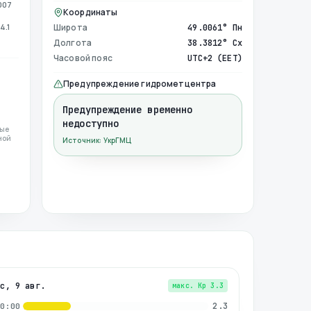
007
Координаты
4.1
Широта
49.0061° Пн
Долгота
38.3812° Сх
Часовой пояс
UTC+2 (EET)
Предупреждение гидрометцентра
Предупреждение временно
недоступно
ные
ной
Источник: УкрГМЦ
вс, 9 авг.
макс. Kp
3.3
2.3
00:00