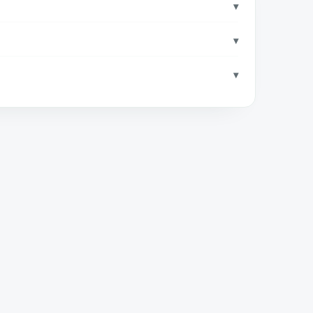
▾
▾
▾