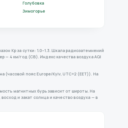
Голубовка
Зимогорье
он Kp за сутки: 1.0–1.3.
Шкала радиозатемнений
р — 4 км/год (СВ).
Индекс качества воздуха AQI
а (часовой пояс Europe/Kyiv, UTC+2 (EET)). На
ость магнитных бурь зависит от широты. На
 восход и закат солнца и качество воздуха — в