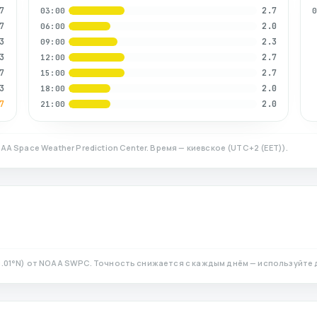
7
2.7
03:00
7
2.0
06:00
3
2.3
09:00
3
2.7
12:00
7
2.7
15:00
3
2.0
18:00
7
2.0
21:00
AA Space Weather Prediction Center. Время — киевское
(
UTC+2 (EET)
).
.01
°N)
от NOAA SWPC. Точность снижается с каждым днём — используйте 