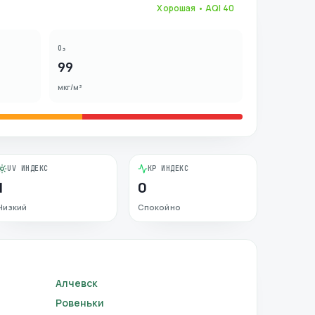
Хорошая
• AQI
40
O₃
99
мкг/м³
UV ИНДЕКС
KP ИНДЕКС
1
0
Низкий
Спокойно
Алчевск
Ровеньки