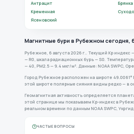
Антрацит
Брянка
Кременная
Суходо
Ясеновский
Магнитные бури в
Рубежном
сегодня
,
Рубежное
,
6 августа 2026 г.
.
Текущий Kp индекс
— R
0
,
шкала радиационных бурь
— S
0
.
Температура 
— 40, PM2.5 — 9.4 мкг/м³.
Данные
: NOAA SWPC, Op
Город Рубежное расположен на широте 49.0061° Пн
этой широте полярные сияния видны редко — в о
Геомагнитная активность определяется планета
этой странице мы показываем Kp-индекс в Рубежно
реальном времени по данным NOAA SWPC, Укрги
ЧАСТЫЕ ВОПРОСЫ