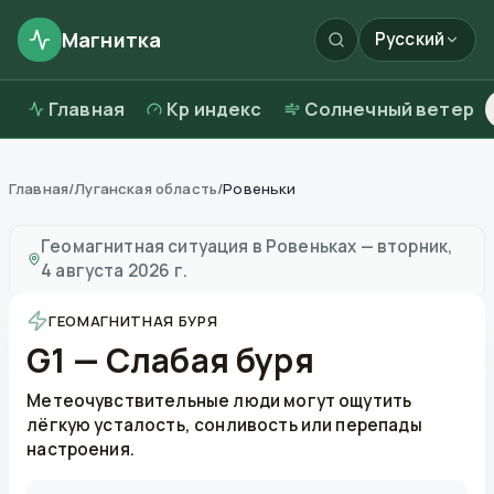
Магнитка
Русский
Главная
Kp индекс
Солнечный ветер
Главная
/
Луганская область
/
Ровеньки
Магнитные бури в
Ровеньках
—
погода и качество в
Геомагнитная ситуация в
Ровеньках
—
вторник,
4 августа 2026 г.
ГЕОМАГНИТНАЯ БУРЯ
G1 — Слабая буря
Метеочувствительные люди могут ощутить
лёгкую усталость, сонливость или перепады
настроения.