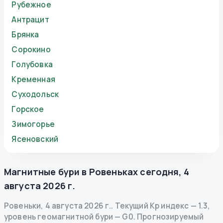
Рубежное
Антрацит
Брянка
Сорокино
Голубовка
Кременная
Суходольск
Горское
Зимогорье
Ясеновский
Магнитные бури в
Ровеньках
сегодня
,
4
августа 2026 г.
Ровеньки
,
4 августа 2026 г.
.
Текущий Kp индекс
—
1.3
,
уровень геомагнитной бури
— G
0
.
Прогнозируемый