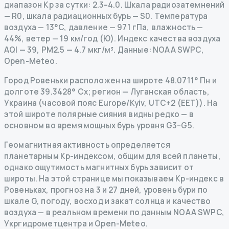
диапазон Kp за сутки: 2.3–4.0.
Шкала радиозатемнений
— R
0
,
шкала радиационных бурь
— S
0
.
Температура
воздуха — 13°C, давление — 971 гПа, влажность —
44%, ветер — 19 км/год (Ю).
Индекс качества воздуха
AQI — 39, PM2.5 — 4.7 мкг/м³.
Данные
: NOAA SWPC,
Open-Meteo.
Город Ровеньки расположен на широте 48.0711° Пн и
долготе 39.3428° Сх; регион — Луганская область,
Украина (часовой пояс Europe/Kyiv, UTC+2 (EET)). На
этой широте полярные сияния видны редко — в
основном во время мощных бурь уровня G3–G5.
Геомагнитная активность определяется
планетарным Kp-индексом, общим для всей планеты,
однако ощутимость магнитных бурь зависит от
широты. На этой странице мы показываем Kp-индекс в
Ровеньках, прогноз на 3 и 27 дней, уровень бури по
шкале G, погоду, восход и закат солнца и качество
воздуха — в реальном времени по данным NOAA SWPC,
Укргидрометцентра и Open-Meteo.