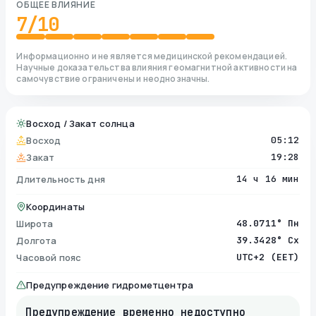
ОБЩЕЕ ВЛИЯНИЕ
7
/10
Информационно и не является медицинской рекомендацией.
Научные доказательства влияния геомагнитной активности на
самочувствие ограничены и неоднозначны.
Восход / Закат солнца
Восход
05:12
Закат
19:28
Длительность дня
14 ч 16 мин
Координаты
Широта
48.0711° Пн
Долгота
39.3428° Сх
Часовой пояс
UTC+2 (EET)
Предупреждение гидрометцентра
Предупреждение временно недоступно