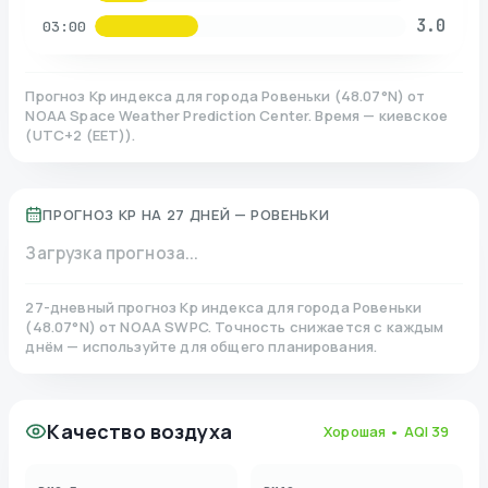
3.0
03:00
Прогноз Kp индекса для города
Ровеньки
(
48.07
°N)
от
NOAA Space Weather Prediction Center. Время — киевское
(
UTC+2 (EET)
).
ПРОГНОЗ KP НА 27 ДНЕЙ —
РОВЕНЬКИ
Загрузка прогноза...
27-дневный прогноз Kp индекса для города
Ровеньки
(
48.07
°N)
от NOAA SWPC. Точность снижается с каждым
днём — используйте для общего планирования.
Качество воздуха
Хорошая
• AQI
39