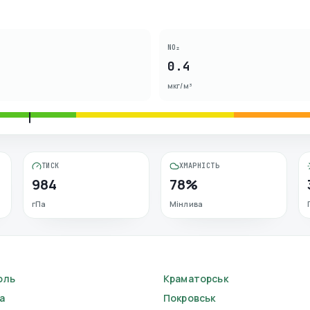
NO₂
0.4
мкг/м³
ТИСК
ХМАРНІСТЬ
984
78%
гПа
Мінлива
оль
Краматорськ
а
Покровськ