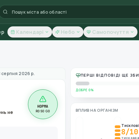
ер
Календарі
Небо
Самопочуття
ь повітря
8 серпня 2026 р.
ПЕРШІ ВІДПОВІДІ ЩЕ З
ДОБРЕ 0%
НОРМА
ВПЛИВ НА ОРГАНІЗМ
R0 S0 G0
ень не
Тиск пов
8
/10
тиск зара