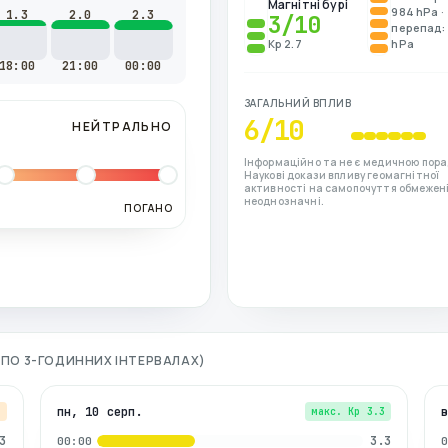
Магнітні бурі
984 hPa ·
1.3
2.0
2.3
3
/10
перепад: 
Kp 2.7
hPa
18:00
21:00
00:00
ЗАГАЛЬНИЙ ВПЛИВ
6
/10
НЕЙТРАЛЬНО
Інформаційно та не є медичною пора
Наукові докази впливу геомагнітної
активності на самопочуття обмежені
неоднозначні.
ПОГАНО
 (ПО 3-ГОДИННИХ ІНТЕРВАЛАХ)
пн, 10 серп.
7
макс. Kp
3.3
3
3.3
00:00