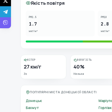
Якість повітря
PM2.5
PM10
1.7
2.8
мкг/м³
мкг/м³
ВІТЕР
ВОЛОГІСТЬ
27 км/г
40%
Зх
Низька
ПОПУЛЯРНІ МІСТА ДОНЕЦЬКОЇ ОБЛАСТІ
Донецьк
Маріуп
Бахмут
Горлівк