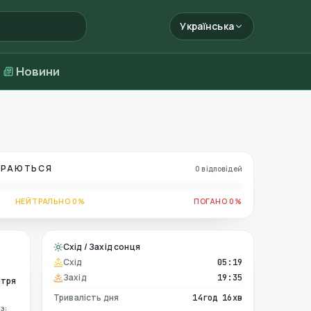
Українська
Новини
БИРАЮТЬСЯ
0 відповідей
НЕЙТРАЛЬНО 0%
ПОГАНО 0%
Схід / Захід сонця
Схід
05:19
Захід
19:35
ітря
Тривалість дня
14год 16хв
з: