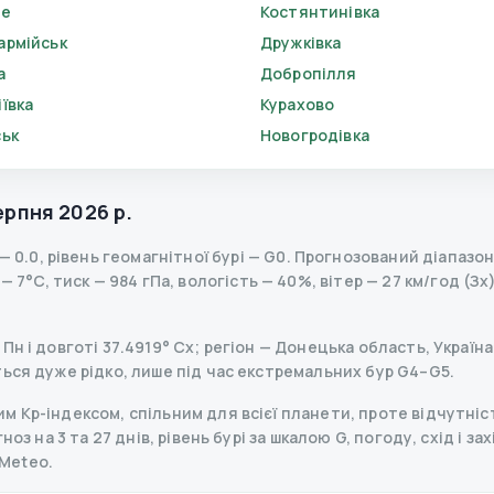
ве
Костянтинівка
армійськ
Дружківка
а
Добропілля
ївка
Курахово
ськ
Новогродівка
ерпня 2026 р.
—
0.0
,
рівень геомагнітної бурі
— G
0
.
Прогнозований діапазон K
 7°C, тиск — 984 гПа, вологість — 40%, вітер — 27 км/год (Зх)
н і довготі 37.4919° Сх; регіон — Донецька область, Україна
ься дуже рідко, лише під час екстремальних бур G4–G5.
 Kp-індексом, спільним для всієї планети, проте відчутніст
оз на 3 та 27 днів, рівень бурі за шкалою G, погоду, схід і за
Meteo.