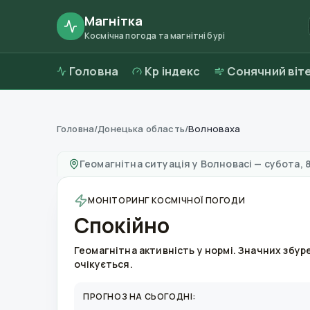
Магнітка
Космічна погода та магнітні бурі
Головна
Kp індекс
Сонячний віт
Головна
/
Донецька область
/
Волноваха
Магнітні бурі в
Волновасі
—
погода та якіст
Геомагнітна ситуація у
Волновасі
—
субота, 
МОНІТОРИНГ КОСМІЧНОЇ ПОГОДИ
Спокійно
Геомагнітна активність у нормі. Значних збур
очікується.
ПРОГНОЗ НА СЬОГОДНІ: