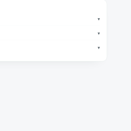
▾
▾
▾