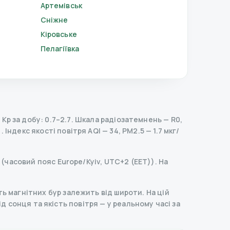
Артемівськ
Сніжне
Кіровське
Пелагіївка
p за добу: 0.7–2.7.
Шкала радіозатемнень
— R
0
,
.
Індекс якості повітря AQI — 34, PM2.5 — 1.7 мкг/
 (часовий пояс Europe/Kyiv, UTC+2 (EET)). На
ь магнітних бур залежить від широти. На цій
хід сонця та якість повітря — у реальному часі за