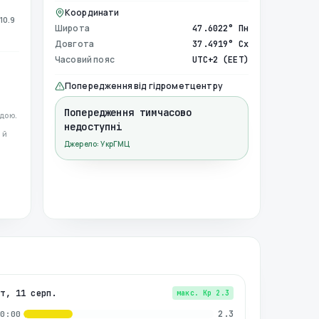
Координати
10.9
Широта
47.6022° Пн
Довгота
37.4919° Сх
Часовий пояс
UTC+2 (EET)
Попередження від гідрометцентру
Попередження тимчасово
дою.
недоступні
 й
Джерело: УкрГМЦ
вт, 11 серп.
макс. Kp
2.3
2.3
00:00