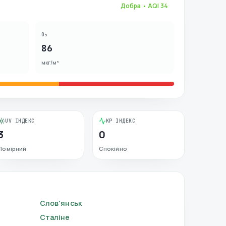
Добра
• AQI
34
O₃
86
мкг/м³
UV ІНДЕКС
KP ІНДЕКС
3
0
Помірний
Спокійно
Слов'янськ
Сталіне