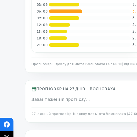
3.
03:00
3.
06:00
3.
09:00
2.
12:00
2.
15:00
2.
18:00
3.
21:00
Прогноз Kp індексу для міста
Волноваха
(
47.60
°N)
від NOA
ПРОГНОЗ KP НА 27 ДНІВ —
ВОЛНОВАХА
Завантаження прогнозу...
27-денний прогноз Kp-індексу для міста
Волноваха
(
47.6