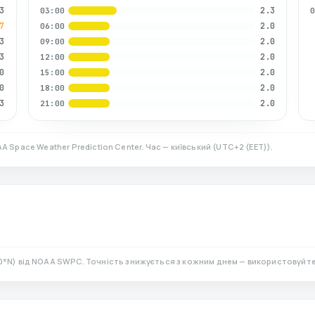
3
2.3
03:00
7
2.0
06:00
3
2.0
09:00
3
2.0
12:00
0
2.0
15:00
0
2.0
18:00
3
2.0
21:00
A Space Weather Prediction Center. Час — київський
(
UTC+2 (EET)
).
0
°N)
від NOAA SWPC. Точність знижується з кожним днем — використовуйте