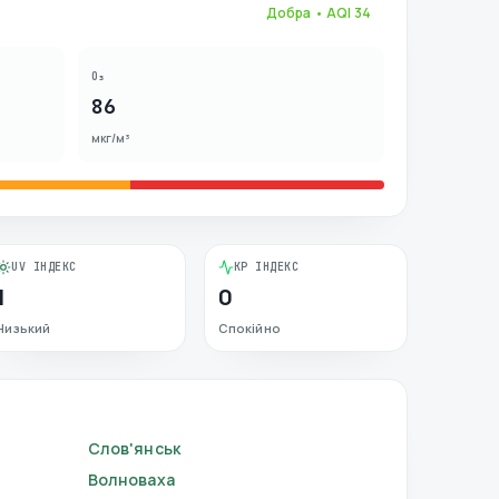
Добра
• AQI
34
O₃
86
мкг/м³
UV ІНДЕКС
KP ІНДЕКС
1
0
Низький
Спокійно
Слов'янськ
Волноваха