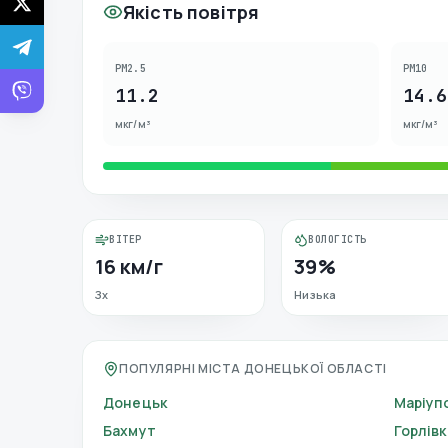
Якість повітря
PM2.5
PM10
11.2
14.6
мкг/м³
мкг/м³
ВІТЕР
ВОЛОГІСТЬ
16 км/г
39%
Зх
Низька
ПОПУЛЯРНІ МІСТА ДОНЕЦЬКОЇ ОБЛАСТІ
Донецьк
Маріуп
Бахмут
Горлівк