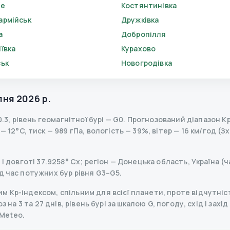
ве
Костянтинівка
армійськ
Дружківка
а
Добропілля
ївка
Курахово
ськ
Новогродівка
пня 2026 р.
0.3
,
рівень геомагнітної бурі
— G
0
.
Прогнозований діапазон Kp з
 12°C, тиск — 989 гПа, вологість — 39%, вітер — 16 км/год (Зх
і довготі 37.9258° Сх; регіон — Донецька область, Україна (ч
д час потужних бур рівня G3–G5.
 Kp-індексом, спільним для всієї планети, проте відчутніст
з на 3 та 27 днів, рівень бурі за шкалою G, погоду, схід і захі
Meteo.