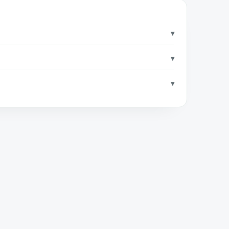
▾
▾
▾