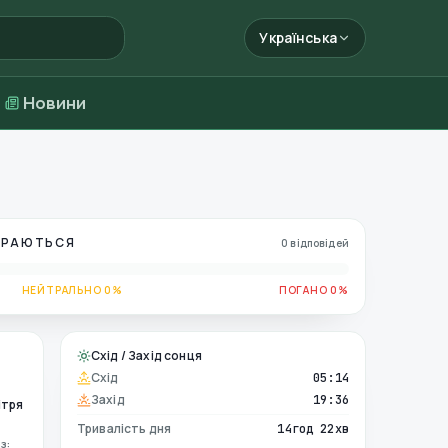
Українська
Новини
БИРАЮТЬСЯ
0 відповідей
НЕЙТРАЛЬНО 0%
ПОГАНО 0%
Схід / Захід сонця
Схід
05:14
Захід
19:36
ітря
Тривалість дня
14год 22хв
з: