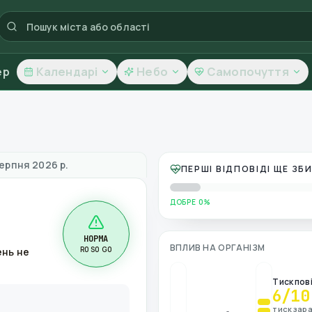
ер
Календарі
Небо
Самопочуття
овітря
серпня 2026 р.
ПЕРШІ ВІДПОВІДІ ЩЕ З
ДОБРЕ 0%
НОРМА
ВПЛИВ НА ОРГАНІЗМ
R0 S0 G0
ень не
Тиск пов
6
/10
тиск зара