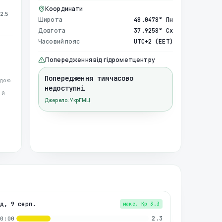
Координати
2.5
Широта
48.0478° Пн
Довгота
37.9258° Сх
Часовий пояс
UTC+2 (EET)
Попередження від гідрометцентру
Попередження тимчасово
дою.
недоступні
 й
Джерело: УкрГМЦ
нд, 9 серп.
макс. Kp
3.3
2.3
00:00