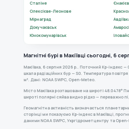
Сталіне
Єнакіє
Олексієве-Леонове
Красно
Мірнаград
Авдіївк
Докучаєвськ
Амвросі
Юнокомунарівськ
Іловай
Магнітні бурі в
Макіївці
сьогодні
,
6 сер
Макіївка
,
6 серпня 2026 р.
.
Поточний Kp-індекс
—
шкала радіаційних бур
— S
0
.
Температура повітря —
м³.
Дані
: NOAA SWPC, Open-Meteo.
Місто Макіївка розташоване на широті 48.0478° Пн 
широті полярні сяйва видно рідко — переважно пі
Геомагнітна активність визначається планетарним
сторінці ми показуємо Kp-індекс в Макіївці, прогно
даними NOAA SWPC, Укргідрометцентру та Open-