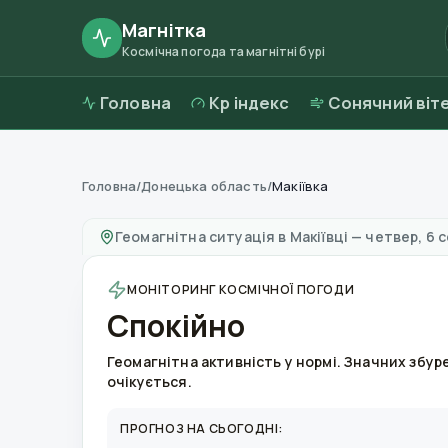
Магнітка
Космічна погода та магнітні бурі
Головна
Kp індекс
Сонячний віт
Головна
/
Донецька область
/
Макіївка
Магнітні бурі в
Макіївці
—
погода та якість п
Геомагнітна ситуація в
Макіївці
—
четвер, 6 
МОНІТОРИНГ КОСМІЧНОЇ ПОГОДИ
Спокійно
Геомагнітна активність у нормі. Значних збур
очікується.
ПРОГНОЗ НА СЬОГОДНІ: