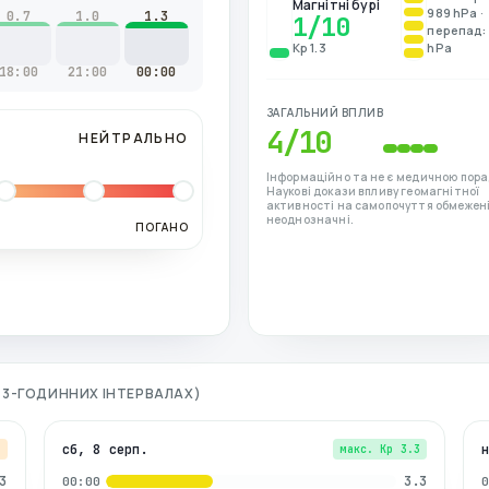
Магнітні бурі
989 hPa ·
0.7
1.0
1.3
1
/10
перепад: 
Kp 1.3
hPa
18:00
21:00
00:00
ЗАГАЛЬНИЙ ВПЛИВ
4
/10
НЕЙТРАЛЬНО
Інформаційно та не є медичною пора
Наукові докази впливу геомагнітної
активності на самопочуття обмежені
неоднозначні.
ПОГАНО
О 3-ГОДИННИХ ІНТЕРВАЛАХ)
сб, 8 серп.
7
макс. Kp
3.3
3
3.3
00:00