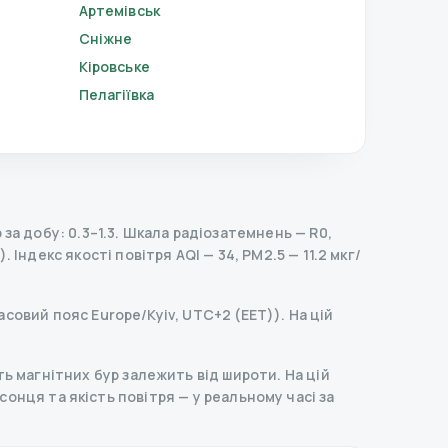
Артемівськ
Сніжне
Кіровське
Пелагіївка
а добу: 0.3–1.3.
Шкала радіозатемнень
— R
0
,
).
Індекс якості повітря AQI — 34, PM2.5 — 11.2 мкг/
асовий пояс Europe/Kyiv, UTC+2 (EET)). На цій
ь магнітних бур залежить від широти. На цій
д сонця та якість повітря — у реальному часі за