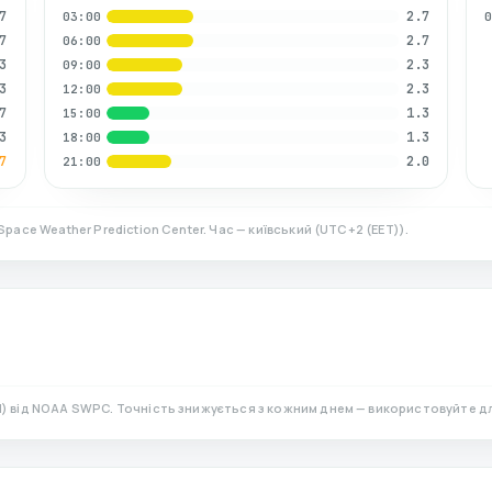
7
2.7
03:00
7
2.7
06:00
3
2.3
09:00
3
2.3
12:00
7
1.3
15:00
3
1.3
18:00
7
2.0
21:00
Space Weather Prediction Center. Час — київський
(
UTC+2 (EET)
).
N)
від NOAA SWPC. Точність знижується з кожним днем — використовуйте д