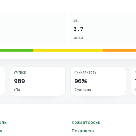
NO₂
3.7
мкг/м³
ТИСК
ХМАРНІСТЬ
989
96%
гПа
Суцільна
оль
Краматорськ
а
Покровськ